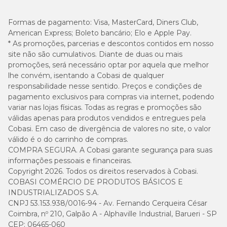
3.000
Sódio (mín.)
0,30%
mg/kg
Formas de pagamento:
Visa, MasterCard, Diners Club,
American Express; Boleto bancário; Elo e Apple Pay.
* As promoções, parcerias e descontos contidos em nosso
8.000
Potássio (mín.)
0,80%
site não são cumulativos. Diante de duas ou mais
mg/kg
promoções, será necessário optar por aquela que melhor
lhe convém, isentando a Cobasi de qualquer
20
Ômega 6 (mín.)
2%
responsabilidade nesse sentido. Preços e condições de
g/kg
pagamento exclusivos para compras via internet, podendo
variar nas lojas físicas. Todas as regras e promoções são
3.000
Ômega 3 (mín.)
0,3%
válidas apenas para produtos vendidos e entregues pela
mg/kg
Cobasi. Em caso de divergência de valores no site, o valor
válido é o do carrinho de compras.
2.000
COMPRA SEGURA. A Cobasi garante segurança para suas
Taurina (mín.)
0,2%
mg/kg
informações pessoais e financeiras.
Copyright 2026. Todos os direitos reservados à Cobasi.
8.000
COBASI COMÉRCIO DE PRODUTOS BÁSICOS E
Metionina (mín.)
0,8%
mg/kg
INDUSTRIALIZADOS S.A.
CNPJ 53.153.938/0016-94 - Av. Fernando Cerqueira César
Coimbra, nº 210, Galpão A - Alphaville Industrial, Barueri - SP
13,5
Lisina (mín.)
1,35%
g/kg
CEP: 06465-060