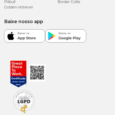
Pitbull
Border Collie
Golden retriever
380
Proteína Bruta (mín.)
38%
g/kg
Baixe nosso app
120
Extrato Etéreo (mín.)
12%
g/kg
80
Matéria Mineral (máx.)
8%
g/kg
45
Matéria Fibrosa (máx.)
4,5%
g/kg
Cálcio (máx.)
15 g/kg
1,5%
Cálcio (mín.)
10 g/kg
1%
8.400
Fósforo (mín.)
0,84%
mg/kg