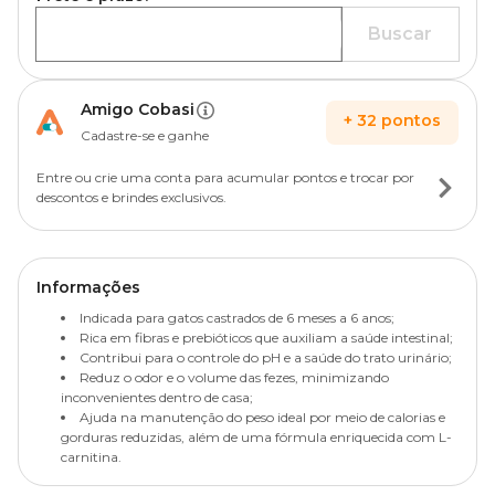
Buscar
Amigo Cobasi
+
32
pontos
Cadastre-se e ganhe
Entre ou crie uma conta para acumular pontos e trocar por
descontos e brindes exclusivos.
Informações
Indicada para gatos castrados de 6 meses a 6 anos;
Rica em fibras e prebióticos que auxiliam a saúde intestinal;
Contribui para o controle do pH e a saúde do trato urinário;
Reduz o odor e o volume das fezes, minimizando
inconvenientes dentro de casa;
Ajuda na manutenção do peso ideal por meio de calorias e
gorduras reduzidas, além de uma fórmula enriquecida com L-
carnitina.