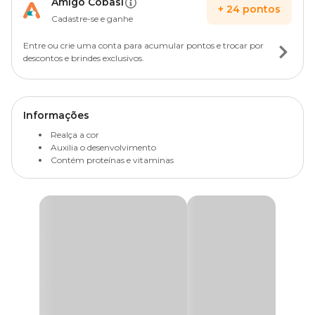
Amigo Cobasi
+
24
pontos
Cadastre-se e ganhe
Entre ou crie uma conta para acumular pontos e trocar por
descontos e brindes exclusivos.
Informações
Realça a cor
Auxilia o desenvolvimento
Contém proteínas e vitaminas