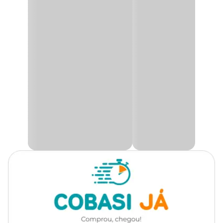
NUTRAL BÓTIA
, é um alimento destinado a peixes ornamentais e
selvagens que tem o hábito de se alimentar no fundo do aquário
Gênero
Unissex
como Bótias, Coridoras, Cascudos, Pirararas, Pintados, entre
outros.
Níveis de Garantia
Umidade(máx) 100g/Kg
Proteína bruta(min) 370g/Kg
Extrato etéreo(min) 50g/Kg
Mat. Fibrosa(máx.) 30g/Kg
Mat. Mineral(máx.) 130g/Kg
Cálcio(máx.) 30g/Kg
Fósforo(min.) 15g/K