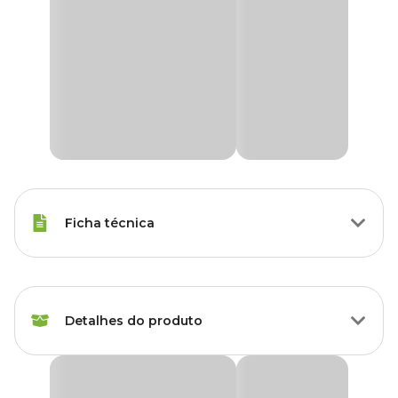
Ficha técnica
Tipos de Peixe
Peixe de Fundo
Detalhes do produto
Linhas
Premium fish
Marca
Nutral
Ração Nutral Botia para Peixes de Fundo