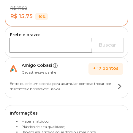
R$ 17,50
R$ 15,75
-10%
Frete e prazo:
Buscar
Amigo Cobasi
+
17
pontos
Cadastre-se e ganhe
Entre ou crie uma conta para acumular pontos e trocar por
descontos e brindes exclusivos.
Informações
Material atóxico;
Plástico de alta qualidade;
Uso em aquários de água doce ou marinhos.