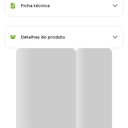
Ficha técnica
Tipos de Peixe
Qualquer Peixe
Detalhes do produto
Marca
Maxxi
Cor
Verde
Planta Plástica para Aquário Maxxi AP-076E1
A
Planta Plástica Maxxi AP-076E1
é a escolha ideal para criar
Gênero
Unissex
um ambiente mais natural e seguro no seu aquário ou terrário.
Fabricada em plástico de alta qualidade, esta
planta artificial
oferece uma aparência realista de vegetação subaquática, sem a
Material
Plástico
necessidade de cuidados e manutenção das plantas naturais. Seu
material atoxico proporciona total segurança para os peixes e
outros moradores aquáticos, garantindo um habitat saudável e
livre de riscos.
Além de sua beleza, essa planta é excelente para proporcionar
esconderijos e
abrigos para os peixes
, que ajudam a reduzir o
estresse e favorecem um comportamentos mais natural. Perfeita