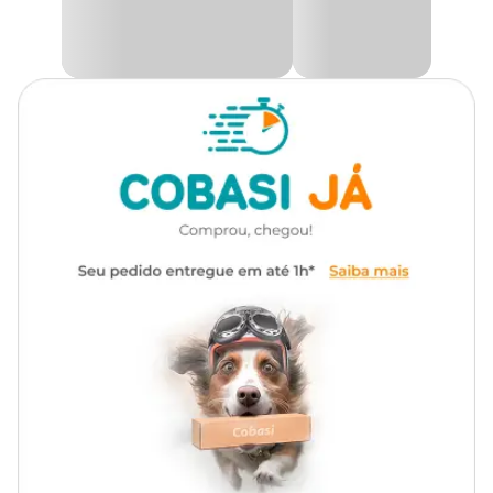
tanto para aquários de água doce quanto para
aquários
marinhos
, a Planta Plástica Maxxi AP-076E1 se adapta
facilmente a diferentes ambientes, criando um refúgio confortável
e seguro para os habitantes do seu aquário.
Com sua durabilidade e fácil manutenção, esta planta é uma
solução prática e estética, ideal para aquaristas que buscam um
produto que combine beleza, funcionalidade e segurança para seus
peixes.
Aqui na Cobasi você encontra a
Planta Plástica para Aquário
Maxxi AP-076E1 com preço
especial. Compre pelo App, Site ou
venha em uma das nossas lojas.
Características da Planta Plástica para Aquário:
Material atóxico e
seguro para os peixes;
Plástico de alta qualidade, durável e resistente;
Adequada para
aquários de água doce
e marinhos;
Facilita a criação de
esconderijos para os peixes
,
promovendo bem-estar;
Fácil de manter, sem a necessidade de cuidados especiais.