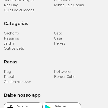
Sobre Vermífugos
Gran Plus
Pet Day
Minha Loja Cobasi
Guias de cuidados
Categorias
Cachorro
Gato
Pássaros
Casa
Jardim
Peixes
Outros pets
Raças
Pug
Rottweiler
Pitbull
Border Collie
Golden retriever
Baixe nosso app