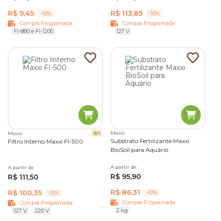
R$ 9,45
R$ 113,85
-10%
-10%
Compra Programada
Compra Programada
FI-880 e FI-1200
127 V
5
Maxxi
Maxxi
Substrato Fertilizante Maxxi
Filtro Interno Maxxi FI-500
BioSoil para Aquário
A partir de
A partir de
R$ 95,90
R$ 111,50
R$ 86,31
R$ 100,35
-10%
-10%
Compra Programada
Compra Programada
2 kg
127 V
220 V