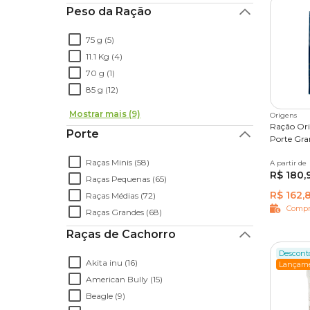
Peso da Ração
75 g (5)
11.1 Kg (4)
70 g (1)
85 g (12)
Mostrar mais (9)
Origens
Ração Ori
Porte
Porte Gra
Raças Minis (58)
A partir de
15kg
R$ 180,
Raças Pequenas (65)
R$ 162,
Raças Médias (72)
Compr
Raças Grandes (68)
Raças de Cachorro
Descont
Akita inu (16)
Lançam
American Bully (15)
Beagle (9)