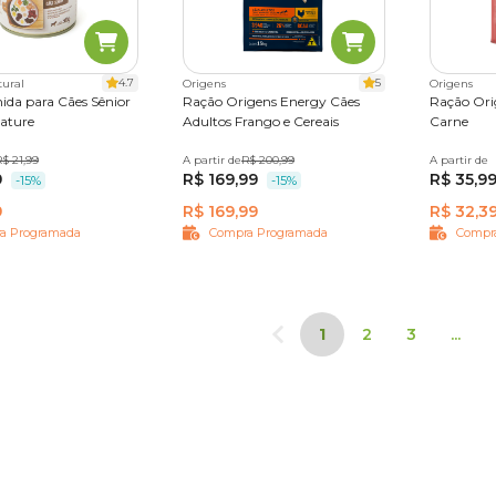
4.7
5
ural
Origens
Origens
da para Cães Sênior
Ração Origens Energy Cães
Ração Ori
ature
Adultos Frango e Cereais
Carne
$ 21,99
1,2 kg
A partir de
15 Kg
R$ 200,99
A partir de
1 kg
3
9
R$ 169,99
R$ 35,9
-15%
-15%
9
R$ 169,99
R$ 32,3
a Programada
Compra Programada
Compr
1
2
3
...