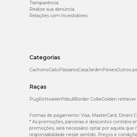
Transparência
Realize sua denúncia
Relações com Investidores
Categorias
Cachorro
Gato
Pássaros
Casa
Jardim
Peixes
Outros p
Raças
Pug
Rottweiler
Pitbull
Border Collie
Golden retriever
Formas de pagamento:
Visa, MasterCard, Diners C
* As promoções, parcerias e descontos contidos e
promoções, será necessário optar por aquela que 
responsabilidade nesse sentido. Preços e condiçõ