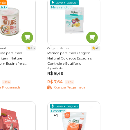
nto
Leve + pague -
dido
Mais vendido
4.8
4.8
ural
Origem Natural
da para Cães
Petisco para Cães Origem
rigem Nature
Natural Cuidados Especiais
om Espinafre e
Controle e Equilíbrio
1,2 kg
A partir de
65 g
250 g
9
R$ 8,49
R$ 7,64
-10%
-10%
a Programada
Compra Programada
Leve + pague -
Desconto
+1