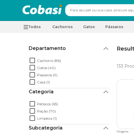
Todos
Cachorros
Gatos
Pássaros
Departamento
Resul
Cachorro (86)
133
Prod
Gatos (40)
Passaros (9)
Casa (1)
Categoria
Petiscos (65)
Ração (70)
Limpeza (1)
Subcategoria
Origens