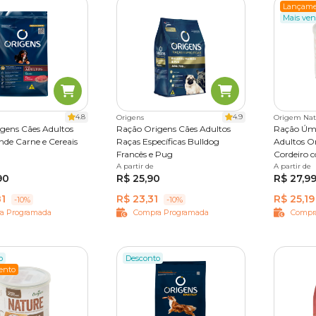
Lançame
Mais ven
4.8
4.9
Origens
Origem Nat
gens Cães Adultos
Ração Origens Cães Adultos
Ração Úmi
nde Carne e Cereais
Raças Específicas Bulldog
Adultos O
Francês e Pug
Cordeiro c
20kg
A partir de
1 kg
10,1 kg
Legumes
A partir de
300 g
90
R$ 25,90
R$ 27,9
81
R$ 23,31
R$ 25,19
-10%
-10%
a Programada
Compra Programada
Compr
o
Desconto
ento