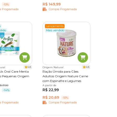
R$ 149,99
-10%
a Programada
Compra Programada
o
Lançamento
dido
Mais vendido
4.8
4.8
ural
Origem Natural
ick Oral Care Menta
Ração Úmida para Cães
s Pequenas Origem
Adultos Origem Nature Carne
com Espinafre e Legumes
es
$ 37,50
8 unidades
A partir de
300 g
1,2 kg
R$ 22,99
des
-14%
R$ 20,69
-10%
a Programada
Compra Programada