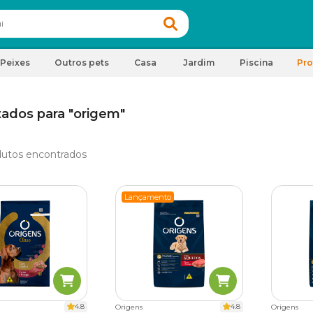
Peixes
Outros pets
Casa
Jardim
Piscina
Pr
tados para "origem"
utos encontrados
Lançamento
4.8
4.8
Origens
Origens