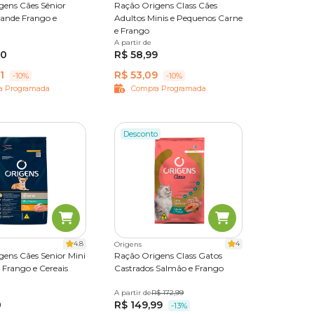
gens Cães Sênior
Ração Origens Class Cães
rande Frango e
Adultos Minis e Pequenos Carne
e Frango
A partir de
3kg
15kg
90
R$ 58,99
1
R$ 53,09
-10%
-10%
a Programada
Compra Programada
Desconto
4.8
4
Origens
gens Cães Senior Mini
Ração Origens Class Gatos
 Frango e Cereais
Castrados Salmão e Frango
,1kg
A partir de
1kg
10,1kg
R$ 172,99
0
R$ 149,99
-13%