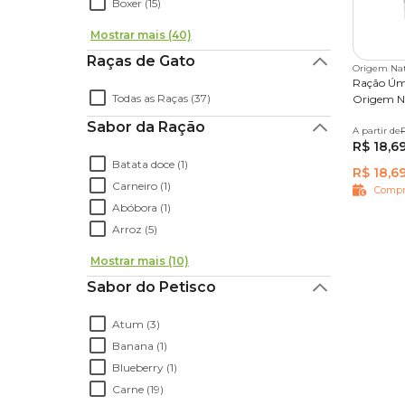
Boxer (15)
Mostrar mais (40)
Raças de Gato
Origem Nat
Ração Úmi
Todas as Raças (37)
Origem N
Sabor da Ração
A partir de
300 g
R
R$ 18,6
Batata doce (1)
R$ 18,6
Carneiro (1)
Compr
Abóbora (1)
Arroz (5)
Mostrar mais (10)
Sabor do Petisco
Atum (3)
Banana (1)
Blueberry (1)
Carne (19)