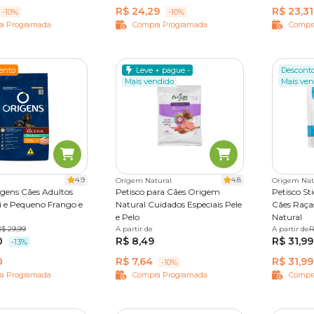
R$ 24,29
R$ 23,31
-10%
-10%
a Programada
Compra Programada
Compr
ento
Leve + pague -
Descont
Mais vendido
Mais ven
4.9
4.8
Origem Natural
Origem Nat
gens Cães Adultos
Petisco para Cães Origem
Petisco St
i e Pequeno Frango e
Natural Cuidados Especiais Pele
Cães Raça
e Pelo
Natural
 kg
R$ 29,99
10,1 kg
A partir de
65 g
250 g
A partir de
3 unidad
R
0
R$ 8,49
R$ 31,99
30 unida
-13%
0
R$ 7,64
R$ 31,99
-10%
a Programada
Compra Programada
Compr