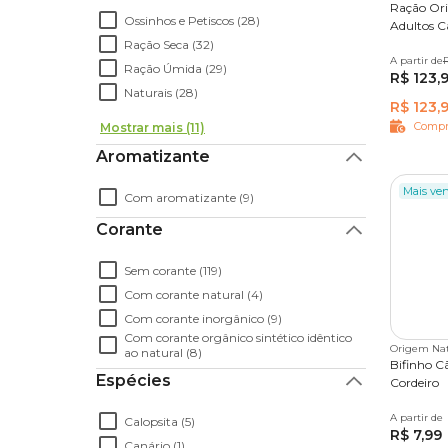
Ração Ori
Ossinhos e Petiscos (28)
Adultos C
Ração Seca (32)
A partir de
10,1kg
R
Ração Úmida (29)
R$ 123,
Naturais (28)
R$ 123,
Compr
Mostrar mais (11)
Aromatizante
Mais ve
Com aromatizante (9)
Corante
Sem corante (119)
Com corante natural (4)
Com corante inorgânico (9)
Com corante orgânico sintético idêntico
Origem Nat
ao natural (8)
Bifinho C
Espécies
Cordeiro
A partir de
60 g
3
Calopsita (5)
R$ 7,99
Canário (1)