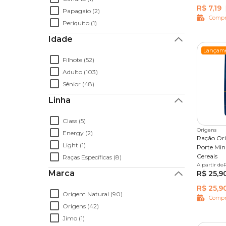
R$ 7,19
Papagaio (2)
Compr
Periquito (1)
Idade
Lançam
Filhote (52)
Adulto (103)
Sênior (48)
Linha
Class (5)
Origens
Energy (2)
Ração Ori
Light (1)
Porte Min
Cereais
Raças Específicas (8)
A partir de
1 kg
3
Marca
R$ 25,9
R$ 25,9
Origem Natural (90)
Compr
Origens (42)
Jimo (1)