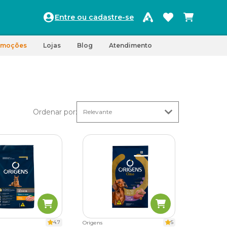
Entre ou cadastre-se
omoções
Lojas
Blog
Atendimento
Ordenar por
:
4.7
5
Origens