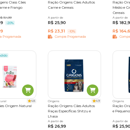
gens Class Cães
Ração Origens Cães Adultos
Ração Ori
arne e Frango
Carne e Cereais
Médio e G
Cereais
$ 154,99
15 kg
20 kg
A partir de
1kg
3kg
15kg
20kg
A partir de
15 kg
99
R$ 25,90
R$ 182,
-20%
99
R$ 23,31
R$ 164,6
-10%
a Programada
Compra Programada
Compr
ndido
4.8
4.9
ural
Origens
Origens
ães Origem Natural
Ração Origens Cães Adultos
Ração Ori
Raças Específicas Shitzu e
e Pequeno
Lhasa
00 g
A partir de
1 kg
10,1 kg
A partir de
1kg
10
R$ 26,99
R$ 25,9