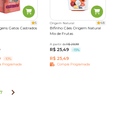
5
4.8
Origem Natural
gens Gatos Castrados
Bifinho Cães Origem Natural
Mix de Frutas
 kg
10,1 kg
A partir de
60 g
300 g
R$ 29,99
9
R$ 25,49
-15%
9
R$ 25,49
-10%
a Programada
Compra Programada
7