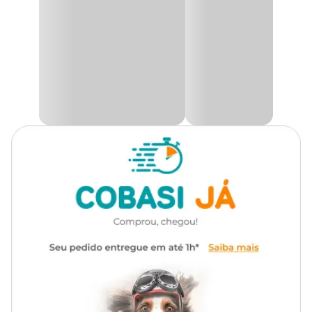
mais prático. Equipado com uma borda de aço inoxidável, o
Material
Aço, Borracha, Plástico
Furminator para Gatos
alcança pelos soltos na camada inferior
de forma segura, sem cortar ou danificar a pele do animal. Seu
protetor de pele desliza suavemente, evitando contato direto dos
dentes com a pele, enquanto a borda curva se adapta ao formato
natural do corpo do gato, oferecendo uma experiência confortável
e eficiente.
Com o botão FURejector, a remoção dos pelos mortos nunca foi
tão simples, permitindo liberar os pelos acumulados com apenas
um clique. Além disso o
Furminator para Gatos de Pelos
Longos
conta com protetor de borda que protege os dentes da
ferramenta durante o armazenamento, garantindo maior
durabilidade do produto. Perfeito para gatos de pelo longo, o
Furminator
não apenas reduz significativamente a queda de
pelos, mas também promove uma pelagem mais saudável e
brilhante, tornando-o uma escolha indispensável para os cuidados
com seu pet.
Na Cobasi você encontra o
Furminator Médio/Grande para
Gatos de Pelo Longo com preço
especial. Compre pelo site,
app ou em uma de nossas lojas.
Perguntas Frequentes sobre FURminator