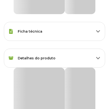
Ficha técnica
Raças de Gato
Todas as Raças
Detalhes do produto
Idade
Filhote, Adulto, Sênior
Marca
Furminator
Furminator Médio/Grande para Gatos de Pelo
Longo
Cor
Verde
O
Furminator Médio/Grande para Gatos de Pelo Longo
é a
ferramenta ideal para garantir uma pelagem saudável e sem pelos
soltos, enquanto oferece o máximo de conforto para seu gato.
Gênero
Unissex
Com um cabo ergonômico, proporciona maior controle e
facilidade durante o uso, tornando o processo de escovação muito