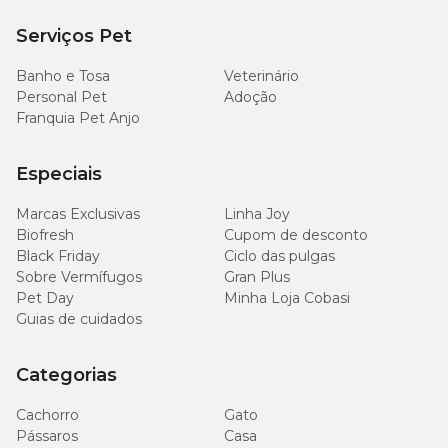
Serviços Pet
O que são Sub-Pelos?
Banho e Tosa
Veterinário
É considerado sub-pelo a camada junto ao corpo do pet, que é
Personal Pet
Adoção
diferente da pelagem fofa e mais visível. Essa camada tem a
Franquia Pet Anjo
função de manter a temperatura corporal ideal, seja no frio ou no
calor.
Especiais
Como saber o porte do meu pet antes de escolher a
Marcas Exclusivas
Linha Joy
FURminator ideal?
Biofresh
Cupom de desconto
Black Friday
Ciclo das pulgas
Porte de Cães:
Sobre Vermífugos
Gran Plus
1 a 12kg: porte pequeno
12 a 25kg: porte médio
Pet Day
Minha Loja Cobasi
25 a 40kg: porte grande
Guias de cuidados
Acima de 40: porte gigante
Gatos
Categorias
Até 8kg: porte pequeno
Mais de 8kg: porte grande
Cachorro
Gato
Pássaros
Casa