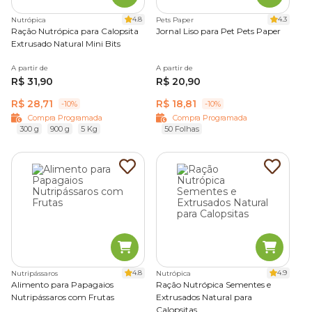
4.8
4.3
Nutrópica
Pets Paper
Ração Nutrópica para Calopsita
Jornal Liso para Pet Pets Paper
Extrusado Natural Mini Bits
A partir de
A partir de
R$ 31,90
R$ 20,90
R$ 28,71
R$ 18,81
-10%
-10%
Compra Programada
Compra Programada
300 g
900 g
5 Kg
50 Folhas
4.8
4.9
Nutripássaros
Nutrópica
Alimento para Papagaios
Ração Nutrópica Sementes e
Nutripássaros com Frutas
Extrusados Natural para
Calopsitas