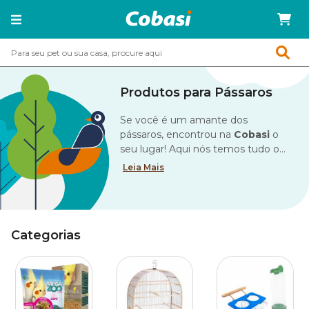
Produtos para Pássaros
Se você é um amante dos
pássaros, encontrou na
Cobasi
o
seu lugar! Aqui nós temos tudo o
que você precisa para cuidar do seu
Leia Mais
amigo com todo amor e carinho,
oferecendo apenas produtos da
melhor qualidade.
Categorias