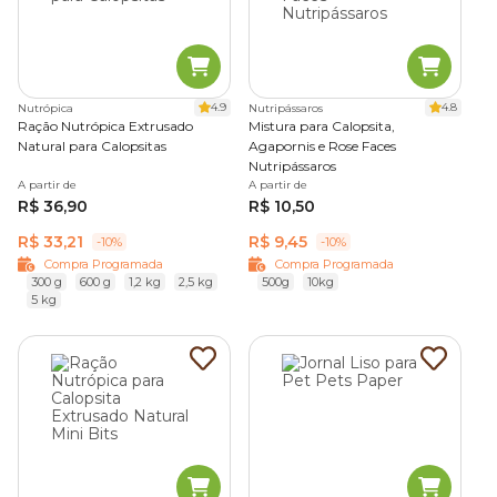
4.9
4.8
Nutrópica
Nutripássaros
Ração Nutrópica Extrusado
Mistura para Calopsita,
Natural para Calopsitas
Agapornis e Rose Faces
Nutripássaros
A partir de
A partir de
R$ 36,90
R$ 10,50
R$ 33,21
R$ 9,45
-10%
-10%
Compra Programada
Compra Programada
300 g
600 g
1,2 kg
2,5 kg
500g
10kg
5 kg