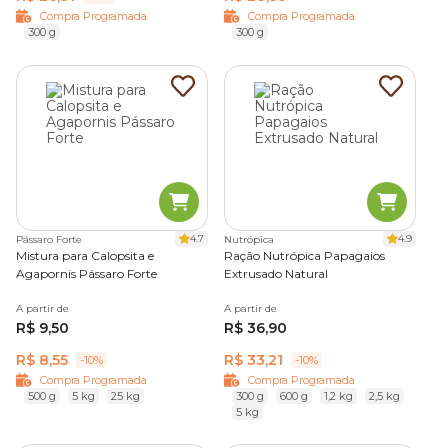
Compra Programada
Compra Programada
300 g
300 g
4.7
4.9
Pássaro Forte
Nutrópica
Mistura para Calopsita e
Ração Nutrópica Papagaios
Agapornis Pássaro Forte
Extrusado Natural
A partir de
A partir de
R$ 9,50
R$ 36,90
R$ 8,55
R$ 33,21
-10%
-10%
Compra Programada
Compra Programada
500 g
5 kg
25 kg
300 g
600 g
1,2 kg
2,5 kg
5 kg