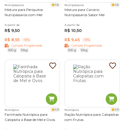
4.8
4.8
Nutripássaros
Nutripássaros
Mistura para Periquitos
Mistura para Canário
Nutripássaros com Mel
Nutripássaros Sabor Mel
A partir de
A partir de
R$ 9,50
R$ 10,50
R$ 8,55
R$ 9,45
-10%
-10%
Compra Programada
Compra Programada
500 g
10kg
500 g
10kg
4.9
4.9
Nutrópica
Nutrópica
Farinhada Nutrópica para
Ração Nutrópica para Calopsitas
Calopsita à Base de Mel e Ovos
com Frutas