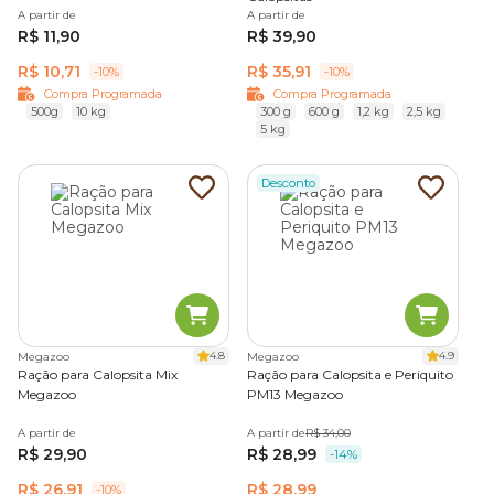
A partir de
A partir de
R$ 11,90
R$ 39,90
R$ 10,71
R$ 35,91
-10%
-10%
Compra Programada
Compra Programada
500g
10 kg
300 g
600 g
1,2 kg
2,5 kg
5 kg
Desconto
4.8
4.9
Megazoo
Megazoo
Ração para Calopsita Mix
Ração para Calopsita e Periquito
Megazoo
PM13 Megazoo
A partir de
A partir de
R$ 34,00
R$ 29,90
R$ 28,99
-14%
R$ 26,91
R$ 28,99
-10%