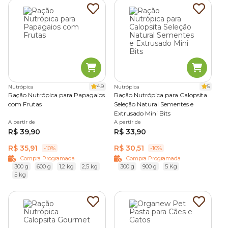
4.9
5
Nutrópica
Nutrópica
Ração Nutrópica para Papagaios
Ração Nutrópica para Calopsita
com Frutas
Seleção Natural Sementes e
Extrusado Mini Bits
A partir de
A partir de
R$ 39,90
R$ 33,90
R$ 35,91
R$ 30,51
-10%
-10%
Compra Programada
Compra Programada
300 g
600 g
1,2 kg
2,5 kg
300 g
900 g
5 Kg
5 kg