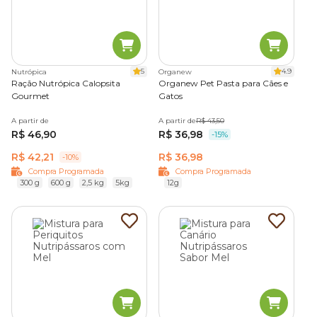
5
4.9
Nutrópica
Organew
Ração Nutrópica Calopsita
Organew Pet Pasta para Cães e
Gourmet
Gatos
A partir de
A partir de
R$ 43,50
R$ 46,90
R$ 36,98
-15%
R$ 42,21
R$ 36,98
-10%
Compra Programada
Compra Programada
300 g
600 g
2,5 kg
5kg
12g