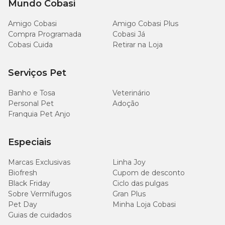
Mundo Cobasi
70
Matéria Mineral (máx.)
Amigo Cobasi
Amigo Cobasi Plus
g/kg
Compra Programada
Cobasi Já
Cobasi Cuida
Retirar na Loja
100
Fibra Bruta (máx.)
g/kg
Serviços Pet
8.000
Cálcio (máx.)
Banho e Tosa
Veterinário
mg/kg
Personal Pet
Adoção
Franquia Pet Anjo
2.000
Cálcio (mín.)
mg/kg
Especiais
3.000
Fósforo (mín.)
mg/kg
Marcas Exclusivas
Linha Joy
Biofresh
Cupom de desconto
Black Friday
Ciclo das pulgas
300
Lisina (mín.)
Sobre Vermífugos
Gran Plus
g/kg
Pet Day
Minha Loja Cobasi
Guias de cuidados
200
Metionina (mín.)