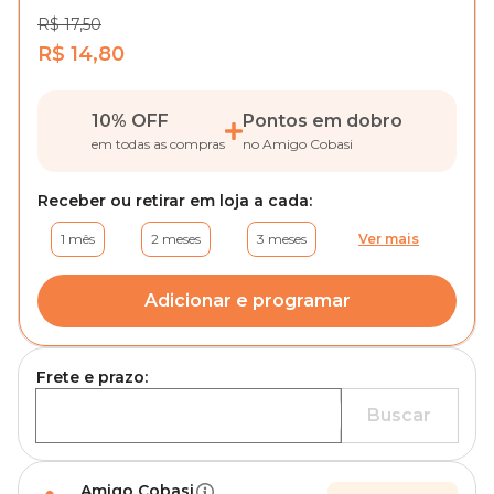
R$ 17,50
R$ 14,80
10% OFF
Pontos em dobro
em todas as compras
no Amigo Cobasi
Receber ou retirar em loja a cada:
1 mês
2 meses
3 meses
Ver mais
Adicionar e programar
Frete e prazo:
Buscar
Amigo Cobasi