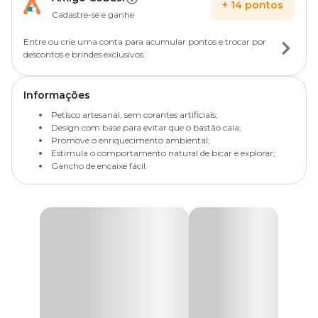
+
14
pontos
Cadastre-se e ganhe
Entre ou crie uma conta para acumular pontos e trocar por
descontos e brindes exclusivos.
Informações
Petisco artesanal, sem corantes artificiais;
Design com base para evitar que o bastão caia;
Promove o enriquecimento ambiental;
Estimula o comportamento natural de bicar e explorar;
Gancho de encaixe fácil.