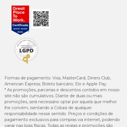
Bem como no caso anterior, o
feno
é a base da
alimentação. A proporção recomendada na dieta é de 80%
feno, 10% de ração e 10% de vegetais e legumes.
Como os porquinhos são animais herbívoros, eles precisam
de grandes quantidades de fibras. E, para isso, o feno é um
excelente parceiro!
O alimento evita a obesidade, problemas dentários e
gastrointestinais.
Além disso, os porquinhos-da-índia
usam o feno de capim como caminha natural, devido a sua
maciez. E, assim como os hamsters, eles podem passar
horas brincando com o alimento.
Formas de pagamento:
Visa, MasterCard, Diners Club,
Pensando nisso, é essencial que o tutor preserve o feno, de
American Express; Boleto bancário; Elo e Apple Pay.
modo a manter suas características nutricionais. Guarde o
* As promoções, parcerias e descontos contidos em nosso
alimento em um local fresco e arejado, longe da luz solar e
site não são cumulativos. Diante de duas ou mais
da umidade.
promoções, será necessário optar por aquela que melhor
lhe convém, isentando a Cobasi de qualquer
responsabilidade nesse sentido. Preços e condições de
Comprar feno para roedores na Cobasi
pagamento exclusivos para compras via internet, podendo
variar nas lojas físicas. Todas as regras e promoções são