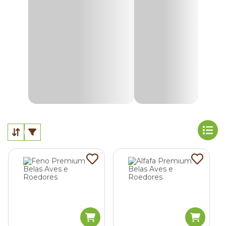
param de crescer e, quando ficam grandes demais, causam
a má-oclusão dentária.
O problema causa desconforto e dores nos roedores, e
impede que eles se alimentem da maneira correta. Como
consequência, o pet fica desnutrido e pode até ir a óbito
quando a má-oclusão não é tratada.
Para evitar qualquer problema, não abra mão do feno para
roedores. Como este produto é duro, os animais passam
bastante tempo mastigando e, assim, conseguem regular
o tamanho dos dentes.
Outras vantagens do alimento são:
Melhora no funcionamento do intestino;
Formação do bolo alimentar;
Eliminação de pêlos ingeridos no processo de
higienização natural dos pets;
Evita a formação de gases;
Evita estresse e mantém os animais entretidos por