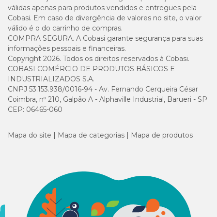
Viu só como o feno é essencial na dieta do seu roedor de
válidas apenas para produtos vendidos e entregues pela
estimação? Aqui na Cobasi você encontra os melhores
Cobasi. Em caso de divergência de valores no site, o valor
tipos de feno desenvolvidos por marcas de qualidade,
válido é o do carrinho de compras.
como Nutricon e Paiol do Bicho. Confira o catálogo
COMPRA SEGURA. A Cobasi garante segurança para suas
completo!
informações pessoais e financeiras.
Copyright 2026. Todos os direitos reservados à Cobasi.
Aproveite e confira nossa seção completa de
produtos para
COBASI COMÉRCIO DE PRODUTOS BÁSICOS E
roedores
. Encontre tudo o que seu bichinho precisa na
INDUSTRIALIZADOS S.A.
Cobasi!
CNPJ 53.153.938/0016-94 - Av. Fernando Cerqueira César
Coimbra, nº 210, Galpão A - Alphaville Industrial, Barueri - SP
CEP: 06465-060
Mapa do site
Mapa de categorias
Mapa de produtos