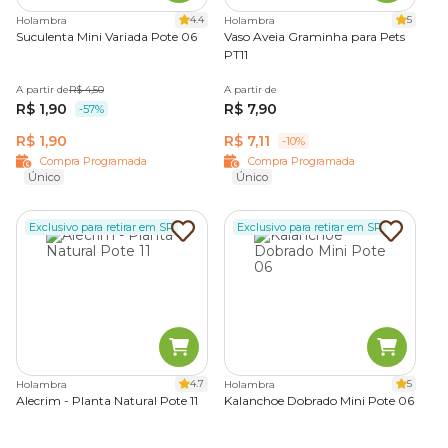
preço baixo
, a loja online da Cobasi é o lugar certo! Só aqui
4.4
5
Holambra
Holambra
você encontra
vasos
,
terras
e
acessórios para jardim
em
Suculenta Mini Variada Pote 06
Vaso Aveia Graminha para Pets
condições que cabem no seu bolso. Com a
Compra
PT11
Programada
Cobasi você ainda pode agendar a entrega
de seus pedidos para quando desejar. Aproveite!
A partir de
R$ 4,50
A partir de
R$ 1,90
R$ 7,90
-57%
R$ 1,90
R$ 7,11
-10%
Compra Programada
Compra Programada
Único
Único
Exclusivo para retirar em SP
Exclusivo para retirar em SP
4.7
5
Holambra
Holambra
Alecrim - Planta Natural Pote 11
Kalanchoe Dobrado Mini Pote 06