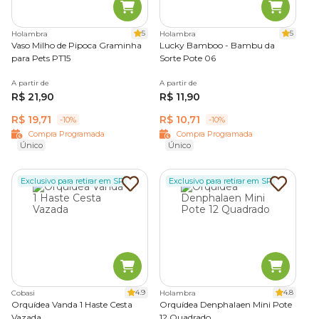
5
5
Holambra
Holambra
Vaso Milho de Pipoca Graminha
Lucky Bamboo - Bambu da
para Pets PT15
Sorte Pote 06
A partir de
A partir de
R$ 21,90
R$ 11,90
R$ 19,71
R$ 10,71
-10%
-10%
Compra Programada
Compra Programada
Único
Único
Exclusivo para retirar em SP
Exclusivo para retirar em SP
4.9
4.8
Cobasi
Holambra
Orquídea Vanda 1 Haste Cesta
Orquídea Denphalaen Mini Pote
Vazada
12 Quadrado