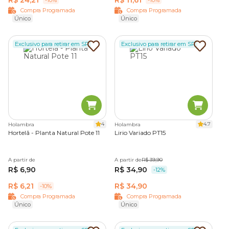
-10%
-10%
Compra Programada
Compra Programada
Único
Único
Exclusivo para retirar em SP
Exclusivo para retirar em SP
4
4.7
Holambra
Holambra
Hortelã - Planta Natural Pote 11
Lirio Variado PT15
A partir de
A partir de
R$ 39,90
R$ 6,90
R$ 34,90
-12%
R$ 6,21
R$ 34,90
-10%
Compra Programada
Compra Programada
Único
Único