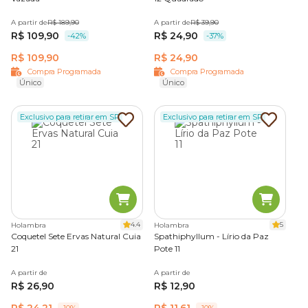
A partir de
R$ 189,90
A partir de
R$ 39,90
R$ 109,90
R$ 24,90
-42%
-37%
R$ 109,90
R$ 24,90
Compra Programada
Compra Programada
Único
Único
Exclusivo para retirar em SP
Exclusivo para retirar em SP
4.4
5
Holambra
Holambra
Coquetel Sete Ervas Natural Cuia
Spathiphyllum - Lírio da Paz
21
Pote 11
A partir de
A partir de
R$ 26,90
R$ 12,90
R$ 24,21
R$ 11,61