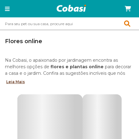
Flores online
Na Cobasi, o apaixonado por jardinagem encontra as
melhores opções de
flores e plantas online
para decorar
a casa e o jardim. Confira as sugestões incríveis que nós
preparamos para você dar mais cor e perfume ao melhor
Leia Mais
lugar da casa.
As melhores flores online
Para quem está pensando em dar um toque delicado à
decoração ou presentear alguém especial, nada melhor do
que
flores online
. Em nossa loja você tem orquídeas,
violetas, lírios, antúrios e outras espécies de flores em
vasos.