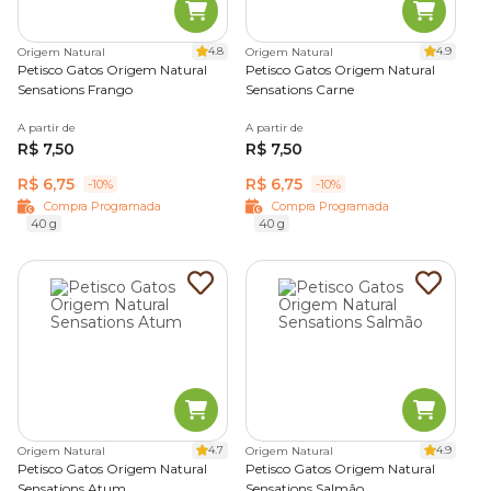
felino.
4.8
4.9
Origem Natural
Origem Natural
Além disso, o formato pequeno e prático torna esse tipo de
Petisco Gatos Origem Natural
Petisco Gatos Origem Natural
petisco ideal para recompensas durante interações e
Sensations Frango
Sensations Carne
treinamentos.
A partir de
A partir de
R$ 7,50
R$ 7,50
Bifinhos
R$ 6,75
R$ 6,75
-10%
-10%
Compra Programada
Compra Programada
São macios, geralmente produzidos com proteínas de
40 g
40 g
origem animal, como frango, carne ou peixe. A textura
flexível e o aroma intenso tornam esse tipo de petisco
bastante atrativo para os felinos, que possuem preferência
natural por alimentos ricos em proteína animal.
Os bifinhos podem ser oferecidos em pequenos pedaços
como agrado ocasional ou recompensa alimentar, ajudando
a tornar a rotina alimentar mais variada.
Biscoitos e cookies para gatos
4.7
4.9
Origem Natural
Origem Natural
Petisco Gatos Origem Natural
Petisco Gatos Origem Natural
São petiscos que geralmente apresentam textura crocante,
Sensations Atum
Sensations Salmão