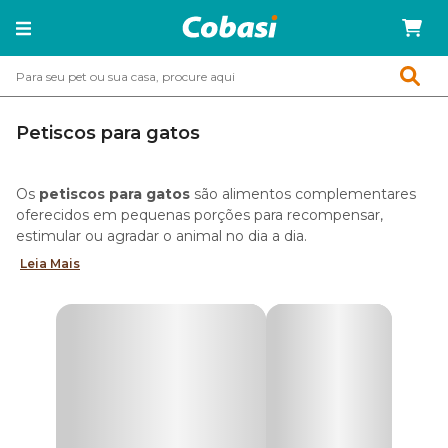
Petiscos para gatos
Os
petiscos para gatos
são alimentos complementares
oferecidos em pequenas porções para recompensar,
estimular ou agradar o animal no dia a dia.
Leia Mais
Diferente da ração, que constitui a base da dieta, esses
alimentos funcionam como um agrado ocasional, ajudando
a tornar a
dieta do felino mais variada e interessante
.
Churu, bifinhos e biscoitos estão entre os tipos mais
populares de petiscos para gatos, podendo ser usados
tanto como mimo quanto como recompensa no reforço
positivo e no adestramento de felinos.