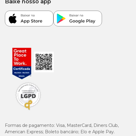
Baixe nosso app
Pode dar petisco para gatos todos os dias?
Pode, desde que em quantidades controladas. A
recomendação mais comum é que os petiscos
representem até
10% das calorias diárias do gato
,
enquanto o restante da alimentação deve vir de um
alimento completo e balanceado, como a ração.
O excesso de petiscos pode favorecer o ganho de peso e
desequilibrar a dieta, por isso o controle da quantidade é
essencial.
Qual petisco os gatos mais gostam?
Gatos costumam preferir
petiscos ricos em proteína
animal
, com aroma e sabor marcantes. Entre os mais
aceitos estão snacks crocantes, petiscos cremosos e
bifinhos macios, geralmente em sabores como frango,
Formas de pagamento:
Visa, MasterCard, Diners Club,
peixe, carne ou atum.
American Express; Boleto bancário; Elo e Apple Pay.
A preferência pode variar de acordo com o animal, por isso