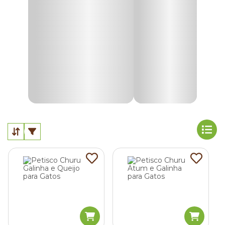
Além de saborosos, alguns snacks também podem
contribuir para necessidades específicas do animal, como
controle de bolas de pelo ou cuidados com a saúde bucal,
dependendo da formulação.
Na Cobasi, você encontra uma grande variedade de
petiscos para gatos
, ideais para complementar a
alimentação do seu pet com sabor e qualidade.
Por que é indicado oferecer petiscos para gatos?
Os
petiscos
não servem apenas como agrado. Quando
oferecidos com moderação, são alternativas que têm um
papel importante na
alimentação complementar felina
,
contribuindo para estímulos físicos e comportamentais.
Entre os
principais benefícios dos petiscos para gatos
estão:
Recompensa positiva no comportamento do gato