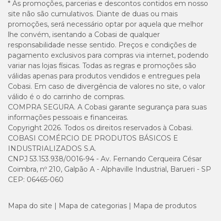
* As promoções, parcerias e descontos contidos em nosso
vale testar diferentes texturas e sabores até encontrar a
site não são cumulativos. Diante de duas ou mais
opção que o gato mais gosta.
promoções, será necessário optar por aquela que melhor
lhe convém, isentando a Cobasi de qualquer
Como conservar petiscos para gatos?
responsabilidade nesse sentido. Preços e condições de
pagamento exclusivos para compras via internet, podendo
variar nas lojas físicas. Todas as regras e promoções são
Para manter a qualidade dos petiscos, alguns cuidados
válidas apenas para produtos vendidos e entregues pela
simples fazem diferença:
Cobasi. Em caso de divergência de valores no site, o valor
válido é o do carrinho de compras.
guardar o produto em local seco e fresco;
COMPRA SEGURA. A Cobasi garante segurança para suas
informações pessoais e financeiras.
manter a embalagem bem fechada após o uso;
Copyright 2026. Todos os direitos reservados à Cobasi.
COBASI COMÉRCIO DE PRODUTOS BÁSICOS E
respeitar o prazo de validade indicado pelo fabricante;
INDUSTRIALIZADOS S.A.
Essas medidas ajudam a preservar o aroma, a textura e a
CNPJ 53.153.938/0016-94 - Av. Fernando Cerqueira César
segurança do alimento até o momento do consumo.
evitar exposição ao calor ou à umidade.
Coimbra, nº 210, Galpão A - Alphaville Industrial, Barueri - SP
CEP: 06465-060
Mapa do site
Mapa de categorias
Mapa de produtos