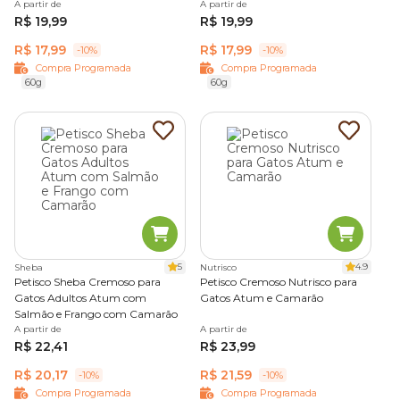
A partir de
A partir de
mental dos gatos
.
R$ 19,99
R$ 19,99
R$ 17,99
R$ 17,99
-10%
-10%
Fortalecimento do vínculo entre tutor e gato
Compra Programada
Compra Programada
60g
60g
Oferecer um petisco também é uma forma de demonstrar
atenção e cuidado ao animal. Esse momento de interação
ajuda a
fortalecer o vínculo entre tutor e gato
,
tornando a convivência mais próxima e positiva.
Petiscos funcionais que contribuem para a saúde dos
gatos
Petiscos funcionais para gatos são desenvolvidos com
5
4.9
Sheba
Nutrisco
Petisco Sheba Cremoso para
Petisco Cremoso Nutrisco para
ingredientes que oferecem benefícios específicos para a
Gatos Adultos Atum com
Gatos Atum e Camarão
saúde felina, além de sabor e palatabilidade.
Salmão e Frango com Camarão
A partir de
A partir de
As fórmulas podem apoiar diferentes necessidades do
R$ 22,41
R$ 23,99
organismo, como digestão, saúde bucal ou controle de
R$ 20,17
R$ 21,59
-10%
-10%
bolas de pelo.
Compra Programada
Compra Programada