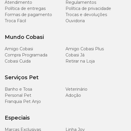
Atendimento
Regulamentos
Programada
e agendar a reposição de
rações
, petiscos e
Política de entregas
Política de privacidade
outros produtos essenciais com praticidade e economia.
Formas de pagamento
Trocas e devoluções
Troca Fácil
Ouvidoria
Aproveite as promoções e escolha os
melhores petiscos
para gatos
no pet shop online da Cobasi.
Mundo Cobasi
E tem mais: quem participa do
Programa Amigo Cobasi
tem acesso a ofertas exclusivas todos os meses, com
Amigo Cobasi
Amigo Cobasi Plus
descontos especiais em diversas categorias do pet shop.
Compra Programada
Cobasi Já
Cobasi Cuida
Retirar na Loja
Perguntas frequentes sobre petisco para gatos
Serviços Pet
Petiscos são seguros para gatos?
Banho e Tosa
Veterinário
Personal Pet
Adoção
Franquia Pet Anjo
Sim, desde que sejam petiscos desenvolvidos para gatos e
oferecidos com moderação.
Especiais
No Brasil, o Ministério da Agricultura e Pecuária (MAPA)
exige que os rótulos indiquem claramente a classificação
Marcas Exclusivas
Linha Joy