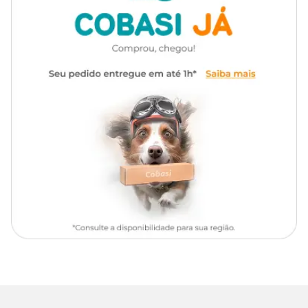
Ingredientes do Petisco Cremoso Sheba
Carne de frango, carne mecanicamente separada de atum,
camarão integral, amido de mandioca, aroma sabor frango,
aroma sabor peixe, goma guar, goma xantana, EDTA dissódico,
nitrito de sódio.
Benefícios do Sheba Petiscos Cremosos
Delicioso petisco cremoso Sheba super premium;
Rico em umidade, auxilia na hidratação e no cuidado do trato
urinário;
Sem corantes, adição de açúcar ou transgênicos;
Baixa caloria e feito com ingredientes naturais;
Perfeito para criar momentos especiais com seu gato;
Níveis de Garantia
900
Umidade (máx.)
90%