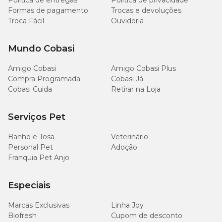
Política de entregas
Política de privacidade
100
Fósforo (mín.)
0,01%
Formas de pagamento
Trocas e devoluções
mg/kg
Troca Fácil
Ouvidoria
Mundo Cobasi
Quantidade Recomendada
Amigo Cobasi
Amigo Cobasi Plus
Compra Programada
Cobasi Já
Cobasi Cuida
Retirar na Loja
Quantidade
Peso do Gato Adulto
Recomendada
Serviços Pet
1 – 3 kg
1 a 2 sachês por dia
Banho e Tosa
Veterinário
Personal Pet
Adoção
3 – 5 kg
2 a 3 sachês por dia
Franquia Pet Anjo
Especiais
Por Que Escolher o Petisco Cremoso Sheba?
Marcas Exclusivas
Linha Joy
Biofresh
Cupom de desconto