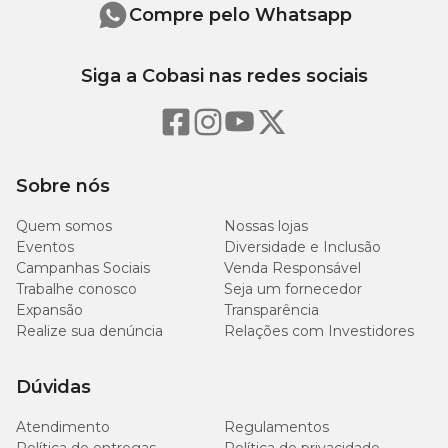
g/kg
Compre pelo Whatsapp
50
Proteína Bruta (mín.)
5%
Siga a Cobasi nas redes sociais
g/kg
2000
Extrato Etéreo (mín.)
0,2%
mg/kg
Sobre nós
5000
Matéria Fibrosa (máx.)
0,5%
mg/kg
Quem somos
Nossas lojas
Eventos
Diversidade e Inclusão
30
Matéria Mineral (máx.)
3%
Campanhas Sociais
Venda Responsável
g/kg
Trabalhe conosco
Seja um fornecedor
Expansão
Transparência
10
Realize sua denúncia
Relações com Investidores
Cálcio (mín.)
0,001%
mg/kg
Dúvidas
500
Cálcio (máx.)
0,05%
mg/kg
Atendimento
Regulamentos