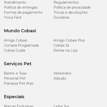
Atendimento
Regulamentos
Programada
e agendar a reposição de
rações
, petiscos e
Política de entregas
Política de privacidade
outros produtos essenciais com praticidade e economia.
Formas de pagamento
Trocas e devoluções
Troca Fácil
Ouvidoria
Aproveite as promoções e escolha os
melhores petiscos
para gatos
no pet shop online da Cobasi.
Mundo Cobasi
E tem mais: quem participa do
Programa Amigo Cobasi
tem acesso a ofertas exclusivas todos os meses, com
Amigo Cobasi
Amigo Cobasi Plus
descontos especiais em diversas categorias do pet shop.
Compra Programada
Cobasi Já
Cobasi Cuida
Retirar na Loja
Perguntas frequentes sobre petisco para gatos
Serviços Pet
Petiscos são seguros para gatos?
Banho e Tosa
Veterinário
Personal Pet
Adoção
Sim, desde que sejam petiscos desenvolvidos para gatos e
Franquia Pet Anjo
oferecidos com moderação.
Especiais
No Brasil, o Ministério da Agricultura e Pecuária (MAPA)
exige que os rótulos indiquem claramente a classificação
Marcas Exclusivas
Linha Joy