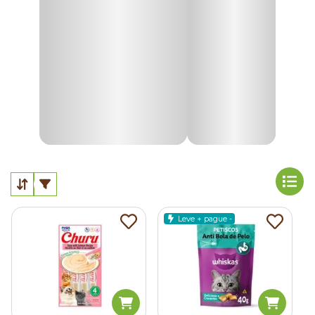
Além de saborosos, alguns snacks também podem
contribuir para necessidades específicas do animal, como
controle de bolas de pelo ou cuidados com a saúde bucal,
dependendo da formulação.
Na Cobasi, você encontra uma grande variedade de
petiscos para gatos
, ideais para complementar a
alimentação do seu pet com sabor e qualidade.
Por que é indicado oferecer petiscos para gatos?
Os
petiscos
não servem apenas como agrado. Quando
oferecidos com moderação, são alternativas que têm um
papel importante na
alimentação complementar felina
,
Leve + pague -
contribuindo para estímulos físicos e comportamentais.
Entre os
principais benefícios dos petiscos para gatos
estão:
Recompensa positiva no comportamento do gato