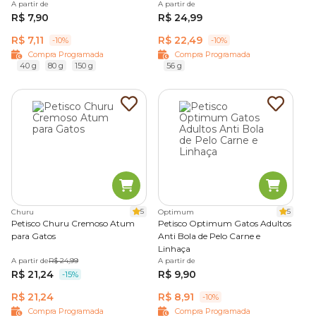
A partir de
A partir de
mental dos gatos
.
R$ 7,90
R$ 24,99
R$ 7,11
R$ 22,49
-10%
-10%
Fortalecimento do vínculo entre tutor e gato
Compra Programada
Compra Programada
40 g
80 g
150 g
56 g
Oferecer um petisco também é uma forma de demonstrar
atenção e cuidado ao animal. Esse momento de interação
ajuda a
fortalecer o vínculo entre tutor e gato
,
tornando a convivência mais próxima e positiva.
Petiscos funcionais que contribuem para a saúde dos
gatos
Petiscos funcionais para gatos são desenvolvidos com
5
5
Churu
Optimum
Petisco Churu Cremoso Atum
Petisco Optimum Gatos Adultos
ingredientes que oferecem benefícios específicos para a
para Gatos
Anti Bola de Pelo Carne e
saúde felina, além de sabor e palatabilidade.
Linhaça
A partir de
R$ 24,99
A partir de
As fórmulas podem apoiar diferentes necessidades do
R$ 21,24
R$ 9,90
-15%
organismo, como digestão, saúde bucal ou controle de
R$ 21,24
R$ 8,91
-10%
bolas de pelo.
Compra Programada
Compra Programada