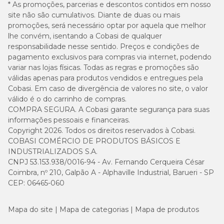
* As promoções, parcerias e descontos contidos em nosso
vale testar diferentes texturas e sabores até encontrar a
site não são cumulativos. Diante de duas ou mais
opção que o gato mais gosta.
promoções, será necessário optar por aquela que melhor
lhe convém, isentando a Cobasi de qualquer
Como conservar petiscos para gatos?
responsabilidade nesse sentido. Preços e condições de
pagamento exclusivos para compras via internet, podendo
variar nas lojas físicas. Todas as regras e promoções são
Para manter a qualidade dos petiscos, alguns cuidados
válidas apenas para produtos vendidos e entregues pela
simples fazem diferença:
Cobasi. Em caso de divergência de valores no site, o valor
válido é o do carrinho de compras.
guardar o produto em local seco e fresco;
COMPRA SEGURA. A Cobasi garante segurança para suas
informações pessoais e financeiras.
manter a embalagem bem fechada após o uso;
Copyright 2026. Todos os direitos reservados à Cobasi.
COBASI COMÉRCIO DE PRODUTOS BÁSICOS E
respeitar o prazo de validade indicado pelo fabricante;
INDUSTRIALIZADOS S.A.
Essas medidas ajudam a preservar o aroma, a textura e a
CNPJ 53.153.938/0016-94 - Av. Fernando Cerqueira César
segurança do alimento até o momento do consumo.
evitar exposição ao calor ou à umidade.
Coimbra, nº 210, Galpão A - Alphaville Industrial, Barueri - SP
CEP: 06465-060
Mapa do site
Mapa de categorias
Mapa de produtos