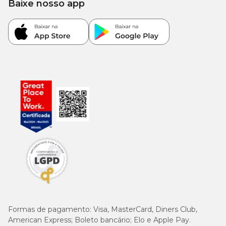
Baixe nosso app
Pode dar petisco para gatos todos os dias?
Pode, desde que em quantidades controladas. A
recomendação mais comum é que os petiscos
representem até
10% das calorias diárias do gato
,
enquanto o restante da alimentação deve vir de um
alimento completo e balanceado, como a ração.
O excesso de petiscos pode favorecer o ganho de peso e
desequilibrar a dieta, por isso o controle da quantidade é
essencial.
Qual petisco os gatos mais gostam?
Gatos costumam preferir
petiscos ricos em proteína
animal
, com aroma e sabor marcantes. Entre os mais
aceitos estão snacks crocantes, petiscos cremosos e
bifinhos macios, geralmente em sabores como frango,
Formas de pagamento:
Visa, MasterCard, Diners Club,
peixe, carne ou atum.
American Express; Boleto bancário; Elo e Apple Pay.
A preferência pode variar de acordo com o animal, por isso