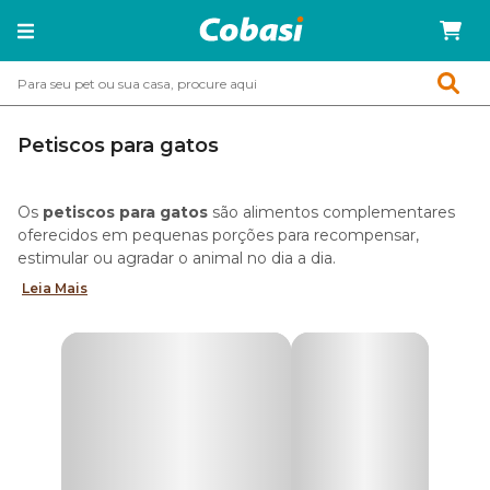
Petiscos para gatos
Os
petiscos para gatos
são alimentos complementares
oferecidos em pequenas porções para recompensar,
estimular ou agradar o animal no dia a dia.
Leia Mais
Diferente da ração, que constitui a base da dieta, esses
alimentos funcionam como um agrado ocasional, ajudando
a tornar a
dieta do felino mais variada e interessante
.
Churu, bifinhos e biscoitos estão entre os tipos mais
populares de petiscos para gatos, podendo ser usados
tanto como mimo quanto como recompensa no reforço
positivo e no adestramento de felinos.