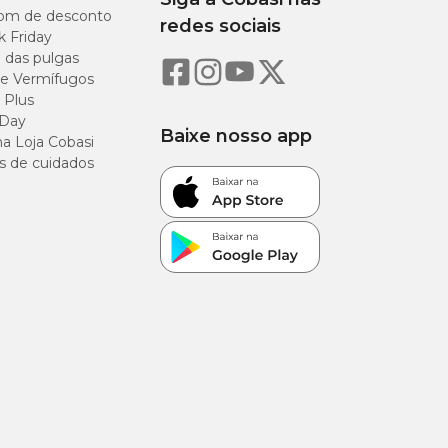
om de desconto
redes sociais
k Friday
o das pulgas
e Vermífugos
10%
 Plus
 Day
22%
Baixe nosso app
a Loja Cobasi
s de cuidados
7,5%
3,5%
5,5%
1%
1,5%
0,8%