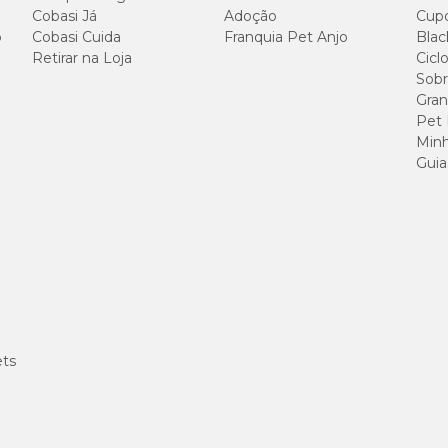
Cobasi Já
Adoção
Cup
o
Cobasi Cuida
Franquia Pet Anjo
Blac
Retirar na Loja
Cicl
Sobr
100g/kg
Gran
Pet
220g/kg
Minh
Guia
75g/kg
35g/kg
55g/kg
10g/kg
ets
15g/Kg
8.000mg/kg