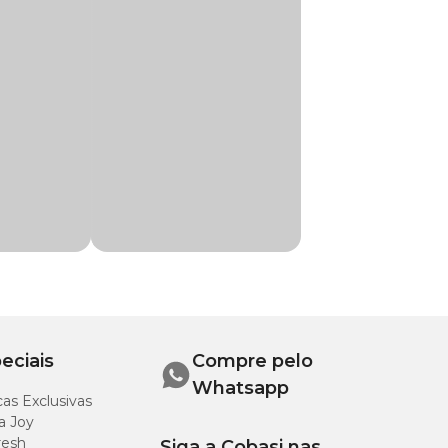
omo um poderoso
bucal, prevenindo o
erdível. Compre
ó, Levedura
a, Goma Alginato,
nas (Retinol,
 Sódico de
xido de zinco,
atados (Proteinato
eciais
Compre pelo
Whatsapp
as Exclusivas
a Joy
resh
Siga a Cobasi nas