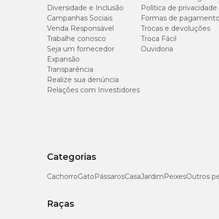
Diversidade e Inclusão
Política de privacidade
Níveis de garantia
Campanhas Sociais
Formas de pagament
Venda Responsável
Trocas e devoluções
Trabalhe conosco
Troca Fácil
Umidade (máx.)
Seja um fornecedor
Ouvidoria
Expansão
Proteína Bruta (mín.)
Transparência
Realize sua denúncia
Extrato Etéreo (mín.)
Relações com Investidores
Matéria Fibrosa (máx.)
Matéria Mineral (máx.)
Categorias
Cálcio (mín.)
Cachorro
Gato
Pássaros
Casa
Jardim
Peixes
Outros p
Cálcio (máx.)
Raças
Fósforo (mín.)