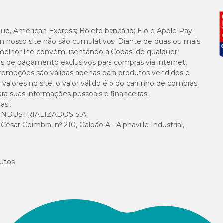
2.500mg/kg
lub, American Express; Boleto bancário; Elo e Apple Pay.
m nosso site não são cumulativos. Diante de duas ou mais
melhor lhe convém, isentando a Cobasi de qualquer
es de pagamento exclusivos para compras via internet,
pet?
e promoções são válidas apenas para produtos vendidos e
alores no site, o valor válido é o do carrinho de compras.
eve substituir a ração. Ele é indicado para treinamentos e adestramento, com
suas informações pessoais e financeiras.
através de gestos de carinho.
asi.
NDUSTRIALIZADOS S.A.
o seu pet. Siga as recomendações de um médico-veterinário de confiança.
sar Coimbra, nº 210, Galpão A - Alphaville Industrial,
epeso e desencadear problemas de saúde. Portanto, não se esqueça de realizar 
utos