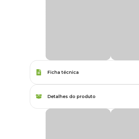
Ficha técnica
Raças de Gato
Todas as Raças
Detalhes do produto
Idade
Adulto
Petisco Origem Natural Sensations Dental Ca
Corante
Com corante inorgâni
Quer agradar seu gatinho e deixar cada momento mais g
adultos de todas as raças, com formato atrativo e recheio s