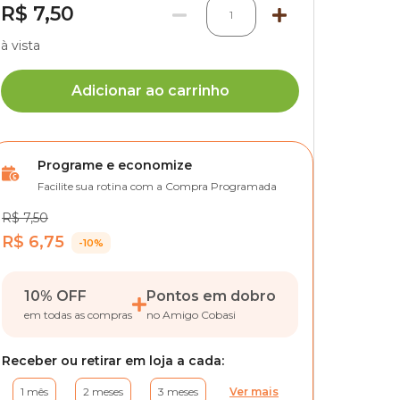
R$ 7,50
1
à vista
Adicionar ao carrinho
Programe e economize
Facilite sua rotina com a Compra Programada
R$ 7,50
R$ 6,75
-10%
10% OFF
Pontos em dobro
em todas as compras
no Amigo Cobasi
Receber ou retirar em loja a cada:
1 mês
2 meses
3 meses
Ver mais