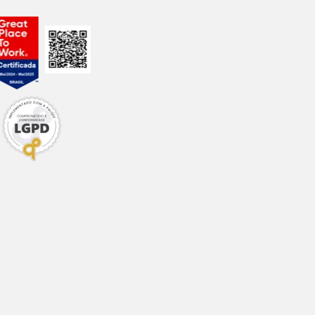
0,25%
o recompensa
check-ups