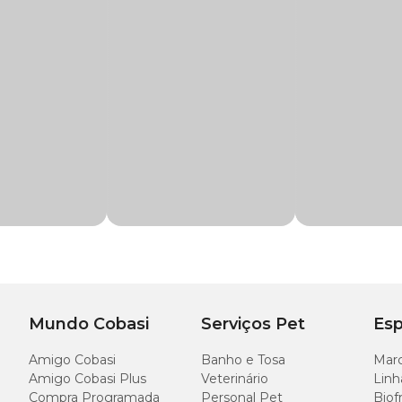
g
os naturais, enriquecido com vitaminas e Taurina que atuam no organismo c
 e transgênicos, possui em sua composição um ingrediente que auxilia da saúde 
Cobasi o
Petisco Origem Natural Sensations Dental Care com preço
imp
rroz, Farelo de Trigo, Óleo de Aves, Hexametafosfato de Sódio (1,5%), Celulose P
s, Polpa Desidratada de Beterraba, Fibra de Cana-de-Açúcar, Amido de Mandioc
rbato de Potássio, Ácido Propiônico, Ácido Cítrico, Caramelo IV, Taurina, Vitami
mina, Riboflavina, Cloridrato de Piridoxina, Biotina, Colecalciferol, Bissulfito
-Tocoferol), Minerais (cloreto de sódio, calcário calcítico, cloreto de potássio, ó
 manganês, iodato de cálcio, selenito de sódio e dióxido de titânio), Minerais Quel
om selênio), BHA, BHT.
Mundo Cobasi
Serviços Pet
Esp
Amigo Cobasi
Banho e Tosa
Marc
Amigo Cobasi Plus
Veterinário
Linh
Compra Programada
Personal Pet
Biof