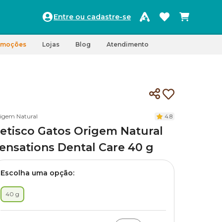
Entre ou cadastre-se
omoções
Lojas
Blog
Atendimento
igem Natural
4.8
etisco Gatos Origem Natural
ensations Dental Care 40 g
Escolha uma opção:
40 g