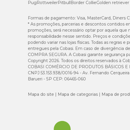
Pug
Rottweiler
Pitbull
Border Collie
Golden retriever
Sódio (mín.)
Formas de pagamento:
Visa, MasterCard, Diners C
* As promoções, parcerias e descontos contidos e
promoções, será necessário optar por aquela que 
responsabilidade nesse sentido. Preços e condiçõ
Quando oferecer o petisco sensations para o meu 
podendo variar nas lojas físicas. Todas as regras 
entregues pela Cobasi. Em caso de divergência de v
Em primeiro lugar, lembre-se que o petisco de gato não d
COMPRA SEGURA. A Cobasi garante segurança para 
positiva. Também é ideal para estreitar laços com o felino, 
Copyright 2026. Todos os direitos reservados à Cob
COBASI COMÉRCIO DE PRODUTOS BÁSICOS E I
A quantidade diária varia de acordo com as necessidades d
CNPJ 53.153.938/0016-94 - Av. Fernando Cerqueira Cé
O excesso de petiscos e outros alimentos pode causar sobr
Barueri - SP CEP: 06465-060
frequentes no animal.
Mapa do site
Mapa de categorias
Mapa de prod