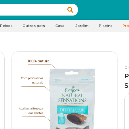
Peixes
Outros pets
Casa
Jardim
Piscina
Pr
Or
P
S