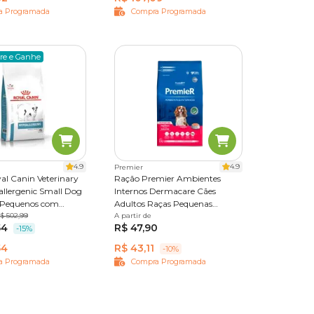
a Programada
Compra Programada
re e Ganhe
tica
orme a
4.9
4.9
Premier
al Canin Veterinary
Ração Premier Ambientes
allergenic Small Dog
Internos Dermacare Cães
 Pequenos com
Adultos Raças Pequenas
ades Alimentares
5kg
$ 502,99
Salmão
A partir de
1 kg
2,5 kg
12 kg
54
R$ 47,90
-15%
eições
54
R$ 43,11
-10%
a Programada
Compra Programada
bor e