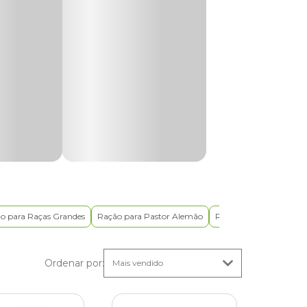
a. As
em
 etapa
porte à
o para Raças Grandes
Ração para Pastor Alemão
Ração para Pug
Raç
Ordenar por
:
HA,
nitivo.