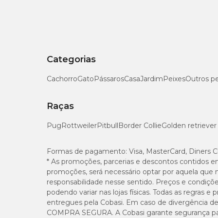
Diferente das rações convencionais, possuem comp
acordo com o diagnóstico do animal.
Por esse motivo, devem ser utilizadas exclusivame
Categorias
formulação mais adequada para cada caso.
Cachorro
Gato
Pássaros
Casa
Jardim
Peixes
Outros p
Na Cobasi, você encontra as principais linhas de
ra
como:
Raças
Doenças renais
: alimentos com fósforo red
renal crônica.
Pug
Rottweiler
Pitbull
Border Collie
Golden retriever
Sensibilidade gastrointestinal
: opções de
alterações intestinais ou intolerâncias alimen
Formas de pagamento:
Visa, MasterCard, Diners C
* As promoções, parcerias e descontos contidos e
Quais são as categorias de ração para ca
Problemas hepáticos
: rações formuladas p
promoções, será necessário optar por aquela que 
digestão.
responsabilidade nesse sentido. Preços e condiçõ
Além dos tipos de alimento (seca, úmida, natural o
podendo variar nas lojas físicas. Todas as regras 
qualidade nutricional.
Condições urinárias
: alimentos voltados a
entregues pela Cobasi. Em caso de divergência de v
cálculos urinários.
COMPRA SEGURA. A Cobasi garante segurança para 