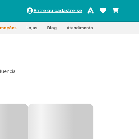
Entre ou cadastre-se
omoções
Lojas
Blog
Atendimento
fluencia
s,
m, com