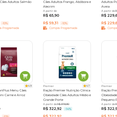
Cães Adultos Salmão
Cães Adultos Frango, Abóbora e
Adultos Po
ulas contra o envelhecimento
Alecrim
Aveia
amatórios e no equilíbrio do organismo
A partir de
3 kg
12 kg
A partir de
2,5 kg
R
R$ 65,90
R$ 229,
dade, seja por redução do apetite ou alterações na mastigação
R$ 59,31
R$ 229,
-10%
-10%
m textura mais macia e maior palatabilidade
, facilitando o 
a Programada
Compra Programada
Compr
úde, existem dietas terapêuticas indicadas para suporte renal,
s, a recomendação de um médico-veterinário é fundamental para 
?
ra cachorro, cada uma desenvolvida para atender necessidades
l.
4.9
4.7
Premier
Premier
anPlus Menu Cães
Ração Premier Nutrição Clínica
Ração Pre
ini Carne e Arroz
Obesidade Cães Adultos Médio e
Obesidade
ento mais adequado para o seu pet. Confira abaixo os benefícios
Grande Porte
Pequeno P
,1 kg
15kg
A partir de
10,1 kg
R$ 379,90
A partir de
2 kg
1
R
0
R$ 322,92
R$ 322,
-14%
R$ 322,92
R$ 322,
-10%