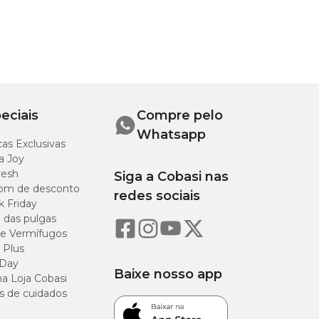
os ou
.
eciais
Compre pelo
ais, o
Whatsapp
as Exclusivas
a Joy
cidas
resh
Siga a Cobasi nas
om de desconto
redes sociais
k Friday
es
o das pulgas
e Vermífugos
 Plus
 Day
Baixe nosso app
a Loja Cobasi
s de cuidados
ções