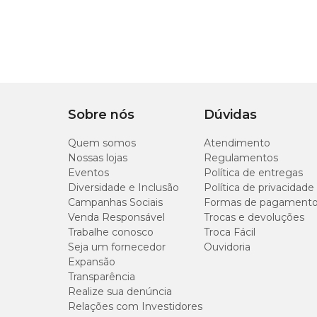
Disponível nas categorias
Premium e Super Pre
precisam de refeições mais apetitosas, trazendo ma
Ração natural
A
ração natural para cães
se destaca por utilizar c
Sobre nós
Dúvidas
Com ingredientes selecionados, as rações naturais 
que favorece melhor aproveitamento dos nutriente
Quem somos
Atendimento
Nossas lojas
Regulamentos
São alimentos que geralmente fazem parte das c
Eventos
Política de entregas
pelo uso de boas fontes de proteína e pelo equilíbri
Diversidade e Inclusão
Política de privacidade
Campanhas Sociais
Formas de pagament
Outro diferencial está na padronização das fórmul
Venda Responsável
Trocas e devoluções
sazonais, garantindo maior constância na qualida
Trabalhe conosco
Troca Fácil
Seja um fornecedor
Ouvidoria
Expansão
Rações terapêuticas (medicamentosas)
Transparência
Realize sua denúncia
As
rações terapêuticas
ou medicamentosas, são des
Relações com Investidores
específicas de saúde.