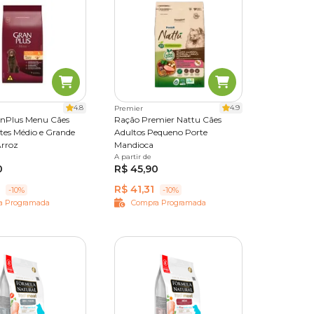
.
sculos,
r ao
4.8
4.9
Premier
nPlus Menu Cães
Ração Premier Nattu Cães
tes Médio e Grande
Adultos Pequeno Porte
Arroz
Mandioca
ossível,
5 kg
A partir de
1 kg
2,5 kg
10,1 kg
0
R$ 45,90
R$ 41,31
s
-10%
-10%
a Programada
Compra Programada
 é manter