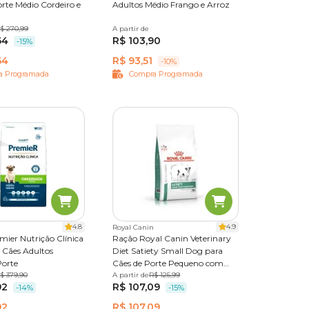
rte Médio Cordeiro e
Adultos Médio Frango e Arroz
$ 270,99
12 kg
A partir de
2,5 kg
12 kg
20 kg
64
R$ 103,90
-15%
. Por
64
R$ 93,51
-10%
consumo
a Programada
Compra Programada
 controle
garantir
4.8
4.9
Royal Canin
mier Nutrição Clínica
Ração Royal Canin Veterinary
 Cães Adultos
Diet Satiety Small Dog para
 e como
orte
Cães de Porte Pequeno com
0,1 kg
$ 379,90
Excesso de Peso
A partir de
1,5kg
R$ 125,99
7,5kg
92
R$ 107,09
-14%
-15%
92
R$ 107,09