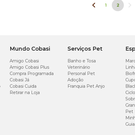
mium
, é uma boa opção para cães que preferem alimentos maci
1
2
is variedade e praticidade para as refeições.
omposições sem corantes, conservantes artificiais ou transgênicos
Mundo Cobasi
Serviços Pet
Esp
costumam incluir carnes frescas, legumes, frutas e cereais integr
s e maior digestibilidade.
Amigo Cobasi
Banho e Tosa
Marc
Amigo Cobasi Plus
Veterinário
Linh
ategorias Premium Especial ou Super Premium Natural, reconhe
Compra Programada
Personal Pet
Biof
o nutricional.
Cobasi Já
Adoção
Cup
o
Cobasi Cuida
Franquia Pet Anjo
Blac
as. Muitas marcas trabalham com receitas fixas, sem substituiçõ
Retirar na Loja
Cicl
de e na composição.
Sobr
Gran
Pet
Minh
Guia
envolvidas para oferecer suporte nutricional a cães com condi