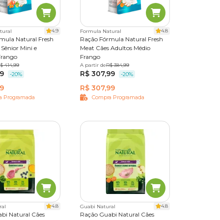
olismo.
4.9
4.8
tural
Formula Natural
enquanto
mula Natural Fresh
Ração Fórmula Natural Fresh
Sênior Mini e
Meat Cães Adultos Médio
Frango
Frango
nicas e
5 kg
$ 414,99
A partir de
1 kg
2,5 kg
R$ 384,99
12 kg
99
R$ 307,99
c. Indiv. de 505g
-20%
-20%
99
R$ 307,99
a Programada
Compra Programada
te das
o mesmo
4.8
4.8
ral
Guabi Natural
bi Natural Cães
Ração Guabi Natural Cães