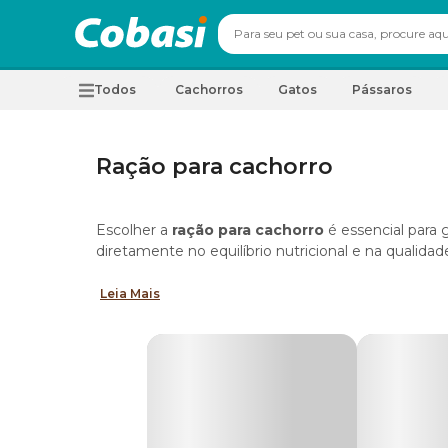
Todos
Cachorros
Gatos
Pássaros
Ração para cachorro
Escolher a
ração para cachorro
é essencial para 
diretamente no equilíbrio nutricional e na qualida
Para facilitar essa escolha, a
Cobasi reúne as mel
Leia Mais
desenvolvidas para diferentes portes, idades, rotin
Aqui você encontra alimentos de todos os tipos: 
diferentes níveis de qualidade e composição.
Há também opções voltadas para dietas específi
sensibilidade alimentar.