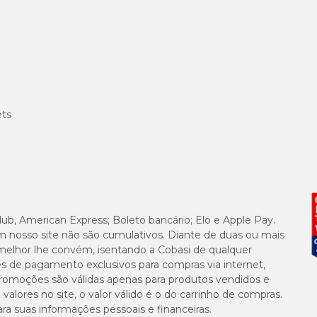
osição controlada e fazem parte do manejo clínico, sendo indi
nte com orientação de um médico-veterinário, que irá definir a
ets
ções terapêuticas veterinárias
indicadas para suporte em sit
uzido e perfil nutricional ajustado para cães diagnosticados co
senvolvidas para auxiliar em episódios de desconforto digestivo,
tares.
lub, American Express; Boleto bancário; Elo e Apple Pay.
m nosso site não são cumulativos. Diante de duas ou mais
chorro e como cada uma funciona?
ara apoiar o metabolismo hepático e oferecer nutrientes de fácil
melhor lhe convém, isentando a Cobasi de qualquer
es de pagamento exclusivos para compras via internet,
u terapêutica), as rações para cães também são classificadas pel
e promoções são válidas apenas para produtos vendidos e
o suporte nutricional de cães com tendência à formação de crista
alores no site, o valor válido é o do carrinho de compras.
suas informações pessoais e financeiras.