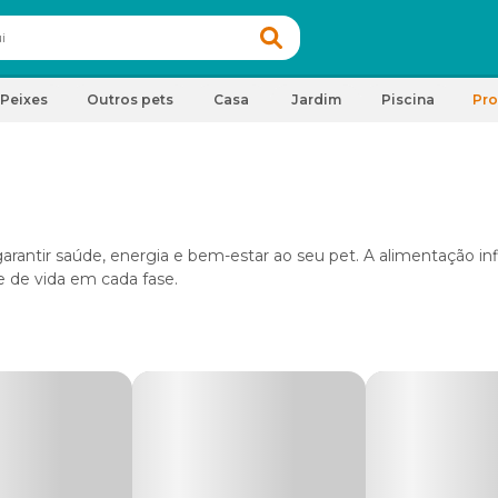
Peixes
Outros pets
Casa
Jardim
Piscina
Pr
garantir saúde, energia e bem-estar ao seu pet. A alimentação in
de de vida em cada fase.
hores rações para cães
, com fórmulas completas e balanceada
as e necessidades nutricionais.
desde rações secas e úmidas até linhas naturais e Super Premiu
cas, como
rações para cães castrados
, controle de peso ou