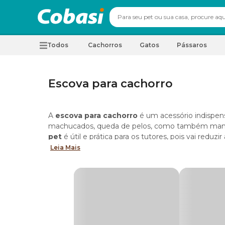
Todos
Cachorros
Gatos
Pássaros
Escova para cachorro
A
escova para cachorro
é um acessório indispensá
machucados, queda de pelos, como também manter
pet
é útil e prática para os tutores, pois vai reduz
Leia Mais
Escova para cachorro: pelos curtos e long
A
escova para cachorro
é o que chamamos de “mu
queda de
pelos de cachorro
é comum em animais 
que muda é o número de pelos que caem no chão, s