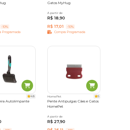
Hug
Gatos MyHug
A partir de
P
G
R$ 18,90
R$ 17,01
-10%
-10%
a Programada
Compra Programada
al, os
ez por
ado o
ograma
 outros.
4.8
5
HomePet
ira Autolimpante
Pente Antipulgas Cães e Gatos
HomePet
A partir de
Único
er o
0
R$ 27,90
rísticas