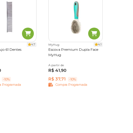
4.7
4.1
MyHug
s
ço 61 Dentes
Escova Premium Dupla Face
MyHug
A partir de
P
G
0
R$ 41,90
R$ 37,71
-10%
-10%
a Programada
Compra Programada
va para
 que é