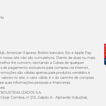
ets
lub, American Express; Boleto bancário; Elo e Apple Pay.
m nosso site não são cumulativos. Diante de duas ou mais
melhor lhe convém, isentando a Cobasi de qualquer
es de pagamento exclusivos para compras via internet,
e promoções são válidas apenas para produtos vendidos e
alores no site, o valor válido é o do carrinho de compras.
suas informações pessoais e financeiras.
asi.
NDUSTRIALIZADOS S.A.
sar Coimbra, nº 210, Galpão A - Alphaville Industrial,