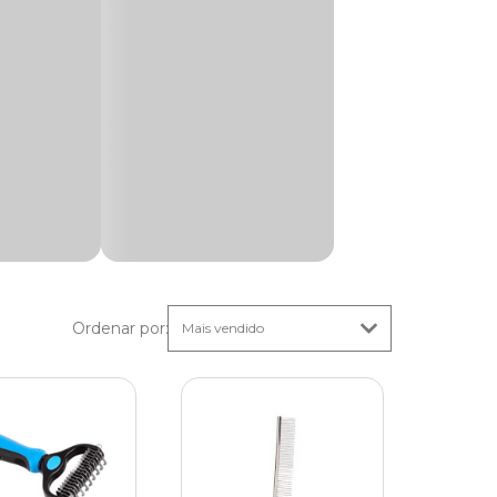
so. A
ois além
animal e
 causar
idados
Ordenar por
:
em média
deira de