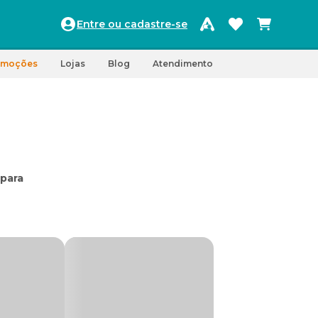
Entre ou cadastre-se
omoções
Lojas
Blog
Atendimento
para
. A
curta, o