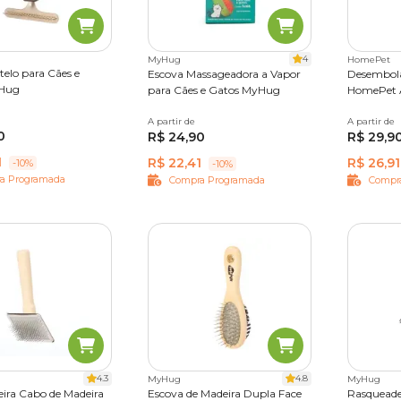
s
, basta apenas analisar as informações do produto e combinar
 tipos de pelagem de algumas raças e quais escovas pet são mai
4
MyHug
HomePet
telo para Cães e
Escova Massageadora a Vapor
Desembola
yHug
para Cães e Gatos MyHug
HomePet 
A partir de
Único
A partir de
Único
0
R$ 24,90
R$ 29,9
1
R$ 22,41
R$ 26,91
-10%
-10%
a Programada
Compra Programada
Compr
4.3
4.8
MyHug
MyHug
ira Cabo de Madeira
Escova de Madeira Dupla Face
Rasqueadei