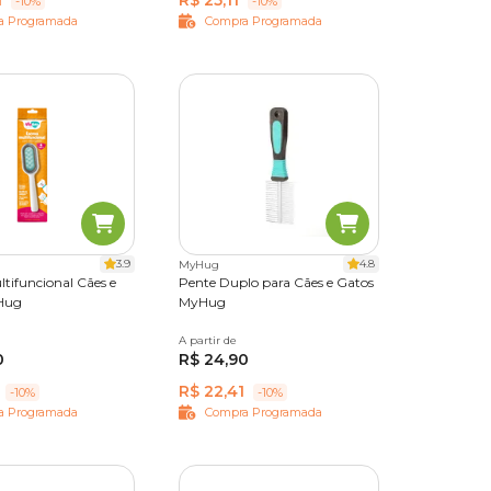
1
R$ 25,11
-10%
-10%
a Programada
Compra Programada
de porte
3.9
4.8
MyHug
 pelo
tifuncional Cães e
Pente Duplo para Cães e Gatos
Hug
MyHug
A partir de
Único
0
R$ 24,90
R$ 22,41
-10%
-10%
covação
a Programada
Compra Programada