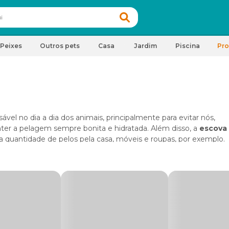
Peixes
Outros pets
Casa
Jardim
Piscina
Pr
vel no dia a dia dos animais, principalmente para evitar nós,
 a pelagem sempre bonita e hidratada. Além disso, a
escova 
ir a quantidade de pelos pela casa, móveis e roupas, por exemplo.
os
ito importante” para o bem-estar do seu animal de estimação
de todas as raças e pelagens, seja de pelagem longa, média e 
ofá, nas roupas e no próprio animal.