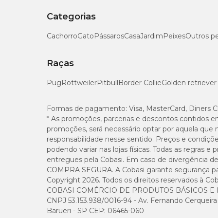
Categorias
Cachorro
Gato
Pássaros
Casa
Jardim
Peixes
Outros p
Raças
Pug
Rottweiler
Pitbull
Border Collie
Golden retriever
Formas de pagamento:
Visa, MasterCard, Diners C
* As promoções, parcerias e descontos contidos e
promoções, será necessário optar por aquela que 
responsabilidade nesse sentido. Preços e condiçõ
podendo variar nas lojas físicas. Todas as regras 
entregues pela Cobasi. Em caso de divergência de v
COMPRA SEGURA. A Cobasi garante segurança para 
Copyright 2026. Todos os direitos reservados à Cob
COBASI COMÉRCIO DE PRODUTOS BÁSICOS E I
CNPJ 53.153.938/0016-94 - Av. Fernando Cerqueira Cé
Barueri - SP CEP: 06465-060