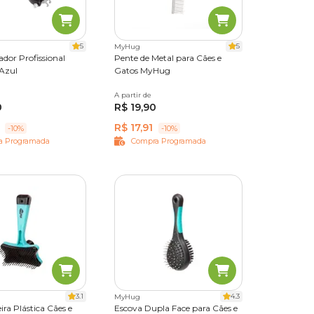
 com as
s
5
5
MyHug
dor Profissional
Pente de Metal para Cães e
Azul
Gatos MyHug
A partir de
Único
0
R$ 19,90
R$ 17,91
-10%
-10%
a Programada
Compra Programada
3.1
4.3
MyHug
ra Plástica Cães e
Escova Dupla Face para Cães e