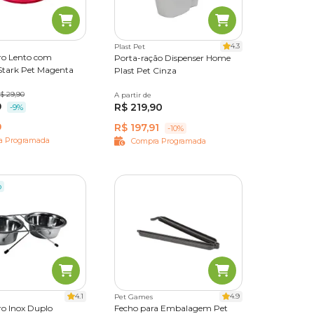
 pet é
ocê tem
4.3
Plast Pet
o Lento com
Porta-ração Dispenser Home
 Stark Pet Magenta
Plast Pet Cinza
$ 29,90
550 ml
A partir de
3,5 L
8 L
25 L
40 L
lo,
9
R$ 219,90
-9%
9
R$ 197,91
-10%
a Programada
Compra Programada
o
recisa
assam
ens. É
4.1
4.9
Pet Games
 a
o Inox Duplo
Fecho para Embalagem Pet