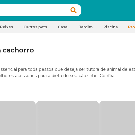
Peixes
Outros pets
Casa
Jardim
Piscina
Pr
 cachorro
ssencial para toda pessoa que deseja ser tutora de animal de es
hores acessórios para a dieta do seu cãozinho. Confira!
ercado, você encontra opções de comedouro de cachorro em in
ça melhor cada um deles.