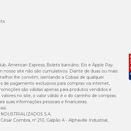
ets
lub, American Express; Boleto bancário; Elo e Apple Pay.
m nosso site não são cumulativos. Diante de duas ou mais
melhor lhe convém, isentando a Cobasi de qualquer
es de pagamento exclusivos para compras via internet,
e promoções são válidas apenas para produtos vendidos e
alores no site, o valor válido é o do carrinho de compras.
suas informações pessoais e financeiras.
asi.
NDUSTRIALIZADOS S.A.
sar Coimbra, nº 210, Galpão A - Alphaville Industrial,