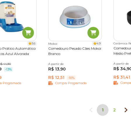
3.6
4.9
Cerâmica R
Mokoi
Comedour
 Prático Automático
Comedouro Pesado Cães Mokoi
Médio Pre
tos Azul Alvorada
Branco
A partir de
390 ml
R$ 44,90
A partir de
150 ml
360 ml
600 ml
R$ 34,9
9
R$ 13,90
1,1 L
1,8 L
2,75 L
-13%
R$ 31,41
9
R$ 12,51
-10%
Compr
a Programada
Compra Programada
1
2