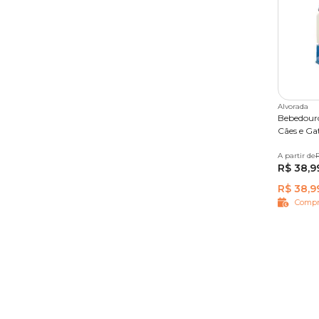
Alvorada
Bebedouro
Cães e Ga
A partir de
Único
R$ 38,9
R$ 38,9
Compr