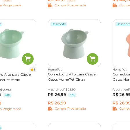
a Programada
Compra Programada
Compr
o
Desconto
Descont
5
HomePet
HomePet
Comedouro Alto para Cães e
Comedouro
 Alto para Cães e
Gatos HomePet Cinza
Gatos Ho
mePet Verde
A partir de
500 ml
R$ 29,90
A partir de
500 ml
R
R$ 29,90
R$ 26,99
R$ 26,9
9
-9%
-9%
R$ 26,99
R$ 26,9
9
Compra Programada
Compr
a Programada
o