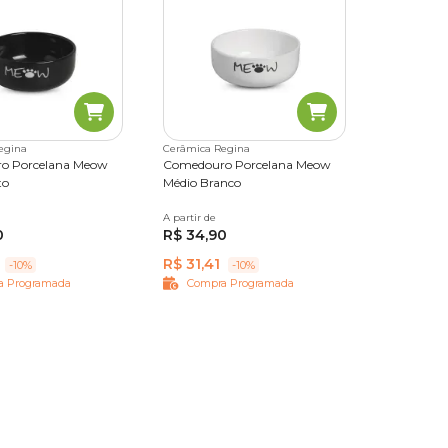
egina
Cerâmica Regina
o Porcelana Meow
Comedouro Porcelana Meow
to
Médio Branco
A partir de
390 ml
0
R$ 34,90
R$ 31,41
-10%
-10%
a Programada
Compra Programada