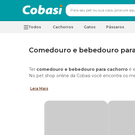
Todos
Cachorros
Gatos
Pássaros
Comedouro e bebedouro para
Ter
comedouro e bebedouro para cachorro
é e
No pet shop online da Cobasi você encontra os mel
Leia Mais
Tipos de comedouro para cachorro
Entre os tipos de comedouro para cachorro, no m
elevado, lento, automático e antiformigas. Conhe
Comedouro em inox para cão