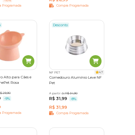
a Programada
Compra Programada
o
Desconto
4.7
NF PET
 Alto para Cães e
Comedouro Alumínio Leve NF
mePet Rosa
Pet
$ 29,90
A partir de
150 ml
R$ 34,90
300 ml
600 ml
9
R$ 31,99
1,2 L
1,75 L
-9%
-8%
9
R$ 31,99
a Programada
Compra Programada