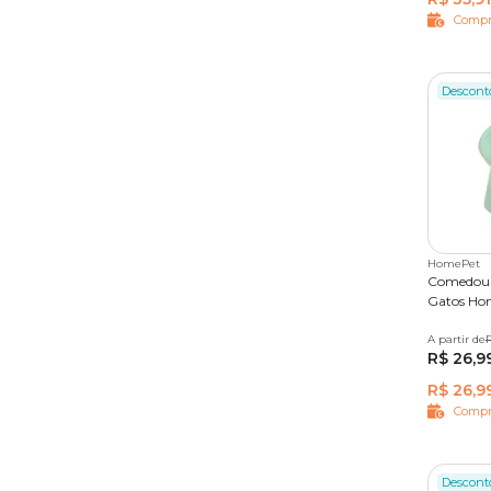
Compr
Descont
HomePet
Comedouro
Gatos Ho
A partir de
500 ml
R$ 26,9
R$ 26,9
Compr
Descont