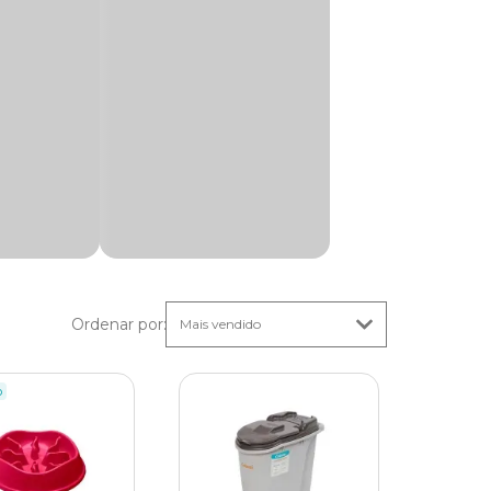
s tempo
 como
 que
Ordenar por
:
da
tando a
o