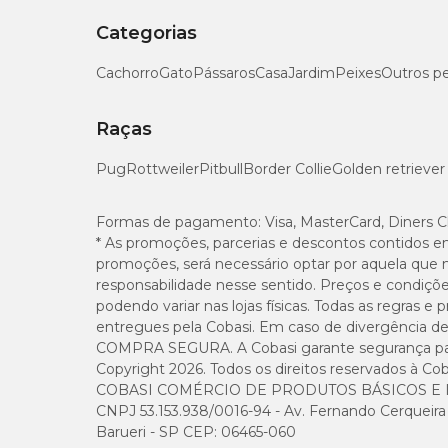
Categorias
Cachorro
Gato
Pássaros
Casa
Jardim
Peixes
Outros p
Raças
Pug
Rottweiler
Pitbull
Border Collie
Golden retriever
Formas de pagamento:
Visa, MasterCard, Diners C
* As promoções, parcerias e descontos contidos e
promoções, será necessário optar por aquela que 
responsabilidade nesse sentido. Preços e condiçõ
podendo variar nas lojas físicas. Todas as regras 
entregues pela Cobasi. Em caso de divergência de v
COMPRA SEGURA. A Cobasi garante segurança para 
Copyright 2026. Todos os direitos reservados à Cob
COBASI COMÉRCIO DE PRODUTOS BÁSICOS E I
CNPJ 53.153.938/0016-94 - Av. Fernando Cerqueira Cé
Barueri - SP CEP: 06465-060