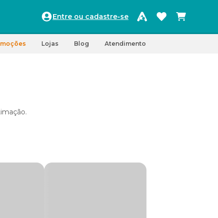
Entre ou cadastre-se
omoções
Lojas
Blog
Atendimento
timação.
ox,