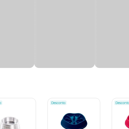
órios para alimentação mais populares. Isso porque ele é leve,
ormigas. Isso sem falar que ele mantém o alimento fresco por mai
imação.
 para tutores de animais ansiosos ou que enfrentam problemas
ui pequenos labirintos que dificultam o acesso do pet à ração, o
ificuldade em acessar o alimento em comedouros tradicionais, na
 ração fica em ponto mais próximo ao pescoço do animal, facili
o
Desconto
Descont