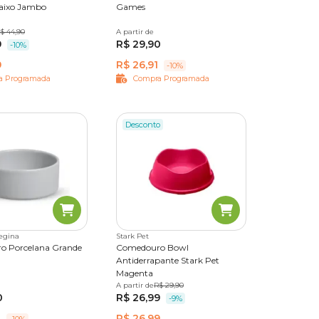
aixo Jambo
Games
 2
$ 44,90
A partir de
P
G
9
R$ 29,90
-10%
9
R$ 26,91
-10%
a Programada
Compra Programada
lagem
Desconto
o! Só no
is.
egina
Stark Pet
o Porcelana Grande
Comedouro Bowl
Antiderrapante Stark Pet
Magenta
A partir de
350 ml
R$ 29,90
550 ml
1 L
1, 9 L
0
R$ 26,99
-9%
1
R$ 26,99
-10%