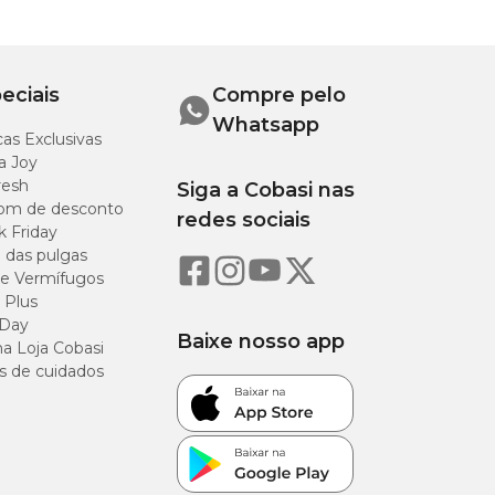
eciais
Compre pelo
Whatsapp
as Exclusivas
a Joy
resh
Siga a Cobasi nas
om de desconto
redes sociais
k Friday
o das pulgas
e Vermífugos
 Plus
 Day
Baixe nosso app
a Loja Cobasi
s de cuidados