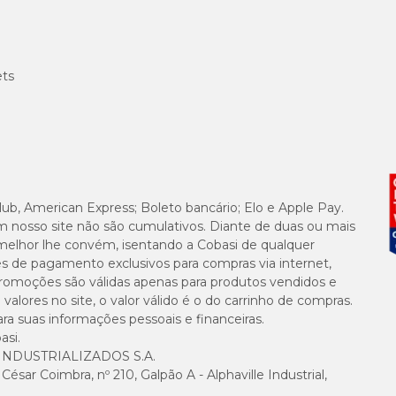
ets
lub, American Express; Boleto bancário; Elo e Apple Pay.
m nosso site não são cumulativos. Diante de duas ou mais
melhor lhe convém, isentando a Cobasi de qualquer
es de pagamento exclusivos para compras via internet,
e promoções são válidas apenas para produtos vendidos e
alores no site, o valor válido é o do carrinho de compras.
suas informações pessoais e financeiras.
asi.
NDUSTRIALIZADOS S.A.
sar Coimbra, nº 210, Galpão A - Alphaville Industrial,