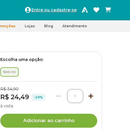
Entre ou cadastre-se
omoções
Lojas
Blog
Atendimento
Escolha uma opção:
500 ml
R$ 34,90
R$ 24,49
1
-29%
à vista
Adicionar ao carrinho