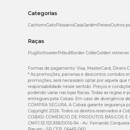
Categorias
Cachorro
Gato
Pássaros
Casa
Jardim
Peixes
Outros p
Raças
Pug
Rottweiler
Pitbull
Border Collie
Golden retriever
Formas de pagamento:
Visa, MasterCard, Diners C
* As promoções, parcerias e descontos contidos e
promoções, será necessário optar por aquela que 
responsabilidade nesse sentido. Preços e condiçõ
podendo variar nas lojas físicas. Todas as regras 
entregues pela Cobasi. Em caso de divergência de v
COMPRA SEGURA. A Cobasi garante segurança para 
Copyright 2026. Todos os direitos reservados à Cob
COBASI COMÉRCIO DE PRODUTOS BÁSICOS E I
CNPJ 53.153.938/0016-94 - Av. Fernando Cerqueira Cé
Barueri - SP CEP: 06465-060