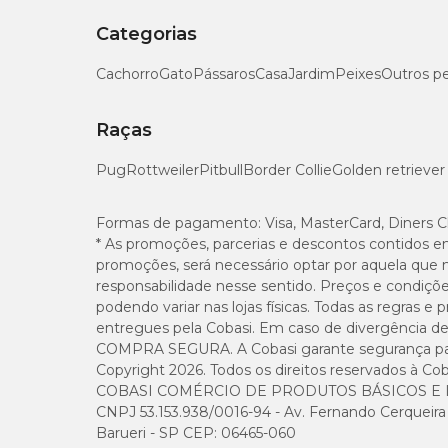
Categorias
Cachorro
Gato
Pássaros
Casa
Jardim
Peixes
Outros p
Raças
Pug
Rottweiler
Pitbull
Border Collie
Golden retriever
Formas de pagamento:
Visa, MasterCard, Diners C
* As promoções, parcerias e descontos contidos e
promoções, será necessário optar por aquela que 
responsabilidade nesse sentido. Preços e condiçõ
podendo variar nas lojas físicas. Todas as regras 
entregues pela Cobasi. Em caso de divergência de v
COMPRA SEGURA. A Cobasi garante segurança para 
Copyright 2026. Todos os direitos reservados à Cob
COBASI COMÉRCIO DE PRODUTOS BÁSICOS E I
CNPJ 53.153.938/0016-94 - Av. Fernando Cerqueira Cé
Barueri - SP CEP: 06465-060