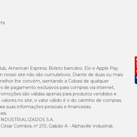
ets
lub, American Express; Boleto bancário; Elo e Apple Pay.
m nosso site não são cumulativos. Diante de duas ou mais
melhor lhe convém, isentando a Cobasi de qualquer
es de pagamento exclusivos para compras via internet,
e promoções são válidas apenas para produtos vendidos e
alores no site, o valor válido é o do carrinho de compras.
suas informações pessoais e financeiras.
asi.
NDUSTRIALIZADOS S.A.
sar Coimbra, nº 210, Galpão A - Alphaville Industrial,