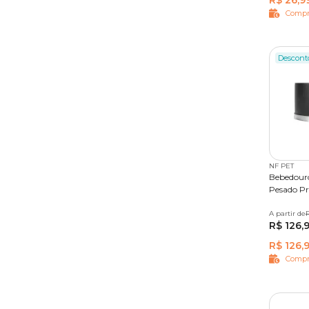
R$ 26,9
Compr
Descont
NF PET
Bebedouro
Pesado Pr
A partir de
2 L
R
R$ 126,
R$ 126,
Compr