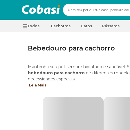
Todos
Cachorros
Gatos
Pássaros
Bebedouro para cachorro
Mantenha seu pet sempre hidratado e saudável! Se
bebedouro para cachorro
de diferentes modelos
necessidades especiais.
Leia Mais
Tipos de bebedouro para cachorro
Conheça a coleção completa de
bebedouros pe
Bebedouro tradicional para cachorro