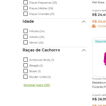
Por outro lado, se você é tutor de um cachorro f
Pet Rosa
Raças Pequenas (25)
cães com perfil baixo. Dessa maneira, você evita q
Raças Médias (26)
A partir de
500 ml
acessório.
Raças Grandes (21)
R$ 24,4
Sobre a pelagem, existem modelos de
Idade
bebedouro
R$ 24,4
que o pet chegue no fundo para conseguir se hidra
Compr
exemplo, pode resultar em problemas dermatológ
Filhote (24)
Adulto (25)
Descont
Sênior (25)
Bebedouro para cachorro com preço baixo
Raças de Cachorro
Está procurando
bebedouro para cachorro com
American Bully (1)
está no lugar certo.
Beagle (2)
No pet shop online da Cobasi tem
bebedouro pa
Boxer (1)
de
comedouros
e
ração
para cães com promoçõe
Border Collie (2)
Furacão Pe
Compra Programada
!
Bebedouro
Mostrar mais (26)
Furacão P
A partir de
1 L
R$ 26,9