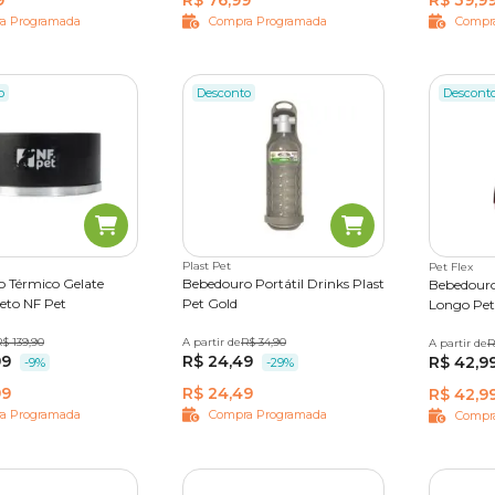
9
R$ 76,99
R$ 39,9
a Programada
Compra Programada
Compr
o
Desconto
Descont
Plast Pet
Pet Flex
 Térmico Gelate
Bebedouro Portátil Drinks Plast
Bebedouro
eto NF Pet
Pet Gold
Longo Pet
$ 139,90
A partir de
500 ml
R$ 34,90
A partir de
1,8 L
R
99
R$ 24,49
R$ 42,9
-9%
-29%
99
R$ 24,49
R$ 42,9
a Programada
Compra Programada
Compr