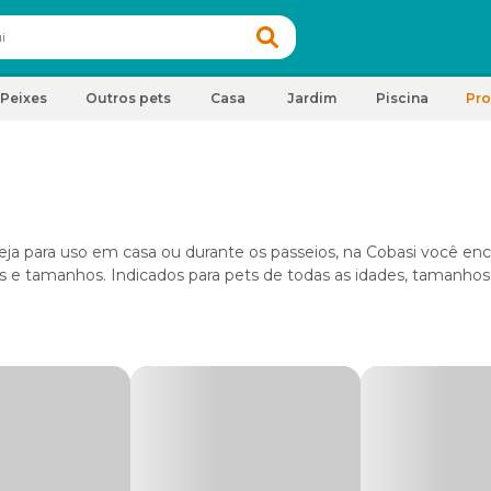
Peixes
Outros pets
Casa
Jardim
Piscina
Pr
ja para uso em casa ou durante os passeios, na Cobasi você enc
 e tamanhos. Indicados para pets de todas as idades, tamanhos
t
disponíveis na Cobasi: