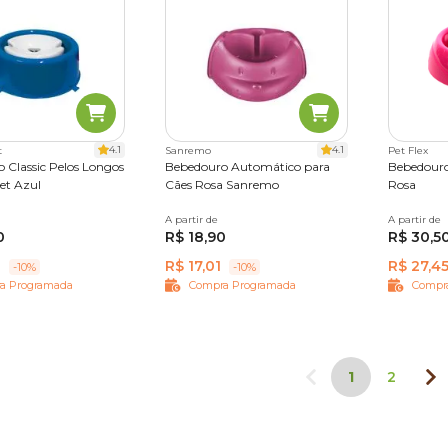
4.1
4.1
t
Sanremo
Pet Flex
 Classic Pelos Longos
Bebedouro Automático para
Bebedouro
et Azul
Cães Rosa Sanremo
Rosa
A partir de
250 ml
A partir de
P
0
R$ 18,90
R$ 30,5
1
R$ 17,01
R$ 27,4
-10%
-10%
a Programada
Compra Programada
Compr
1
2