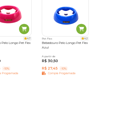
4.7
4.2
Pet Flex
 Pelo Longo Pet Flex
Bebedouro Pelo Longo Pet Flex
Azul
A partir de
600 ml
0
R$ 30,50
5
R$ 27,45
-10%
-10%
a Programada
Compra Programada