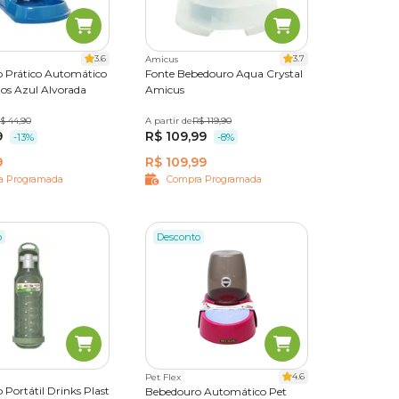
3.6
3.7
Amicus
 Prático Automático
Fonte Bebedouro Aqua Crystal
tos Azul Alvorada
Amicus
eriais
$ 44,90
A partir de
Único
R$ 119,90
or isso,
9
R$ 109,99
-13%
-8%
9
R$ 109,99
a Programada
Compra Programada
x, por
o
Desconto
orte e a
ue mais
ulações.
4.6
Pet Flex
Portátil Drinks Plast
Bebedouro Automático Pet