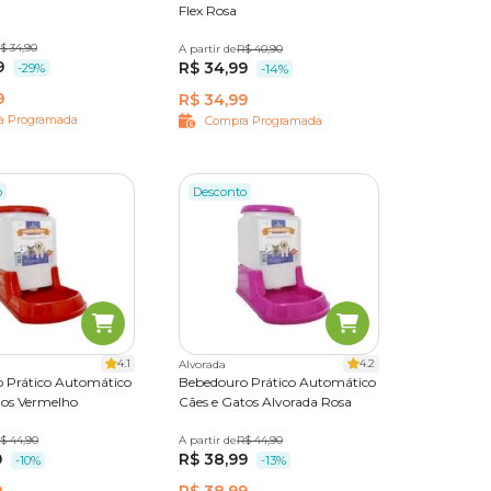
 para
Flex Rosa
o ao
$ 34,90
A partir de
1,8 L
R$ 40,90
9
R$ 34,99
-29%
-14%
a evitar
9
R$ 34,99
por
a Programada
Compra Programada
o
Desconto
, você
pções
 com a
4.1
4.2
Alvorada
 Prático Automático
Bebedouro Prático Automático
tos Vermelho
Cães e Gatos Alvorada Rosa
$ 44,90
A partir de
Único
R$ 44,90
9
R$ 38,99
-10%
-13%