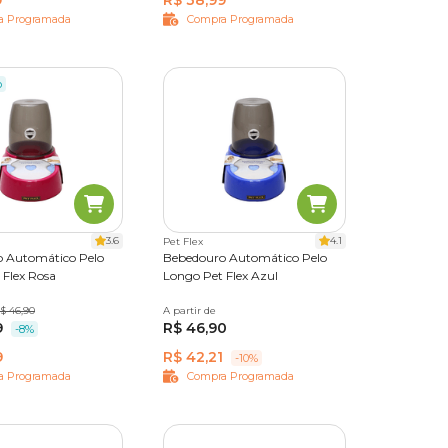
9
R$ 38,99
a Programada
Compra Programada
o
3.6
4.1
Pet Flex
 Automático Pelo
Bebedouro Automático Pelo
 Flex Rosa
Longo Pet Flex Azul
$ 46,90
A partir de
1,8 L
9
R$ 46,90
-8%
9
R$ 42,21
-10%
a Programada
Compra Programada