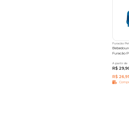
Furacão Pe
Bebedouro
Furacão P
A partir de
1 L
R$ 29,9
R$ 26,9
Compr