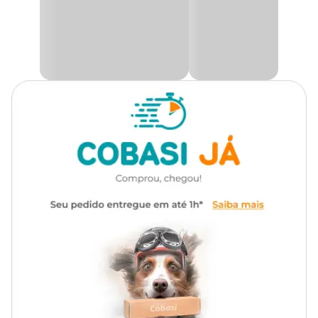
atender às necessidades dos gatos, a
Bandeja Classic Plus
Furacão Pet
é a solução ideal para um ambiente limpo e bem
cuidado.
Só na Cobasi a
Banheira para Gato Classic Plus Furacão Pet
Preta possui preço
imbatível. Compre agora mesmo pelo site,
app ou em uma de nossas lojas.
Medidas aproximadas
Altura 16 cm
Largura 37 cm
Comprimento 47 cm
Composição Básica
Polipropileno