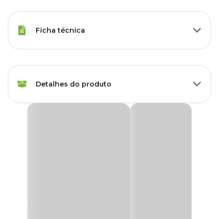
Ficha técnica
Raças de Gato
Todas as Raças
Detalhes do produto
Idade
Filhote, Adulto, Sênior
Marca
Furacao Pet
Banheira para Gato Classic Plus Furacão Pet Preta
A
Banheira para Gato Classic Plus Furacão Pet Preta
é
Gênero
Unissex
indispensável para tutores que prezam pela higiene e pelo conforto
de seus felinos. Fabricada com material durável, possui duas
bandejas e uma peneira que simplificam a limpeza, tornando o dia
Material
Polipropileno
a dia mais prático.
Desenvolvida para atender ao alto padrão de limpeza dos gatos, a
Caixa de Areia Furacão Pet
combina funcionalidade e
eficiência, mantendo seu pet confortável e o espaço organizado.
Com um design projetado para facilitar o cuidado dos tutores e