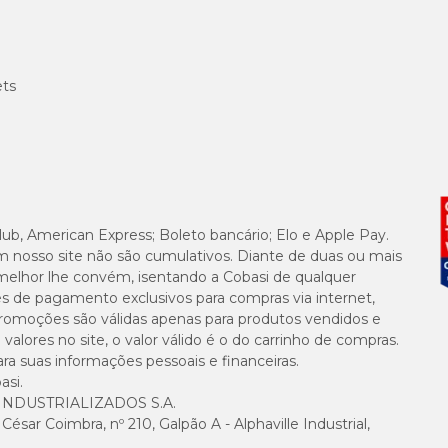
ets
lub, American Express; Boleto bancário; Elo e Apple Pay.
m nosso site não são cumulativos. Diante de duas ou mais
melhor lhe convém, isentando a Cobasi de qualquer
es de pagamento exclusivos para compras via internet,
e promoções são válidas apenas para produtos vendidos e
alores no site, o valor válido é o do carrinho de compras.
suas informações pessoais e financeiras.
asi.
NDUSTRIALIZADOS S.A.
sar Coimbra, nº 210, Galpão A - Alphaville Industrial,