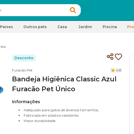
Peixes
Outros pets
Casa
Jardim
Piscina
Pr
reia
Desconto
Furacão Pet
4.8
Bandeja Higiênica Classic Azul
Furacão Pet Único
Informações
Adequado para gatos de diversos tamanhos;
Fabricada em plástico resistente;
Maior durabilidade.