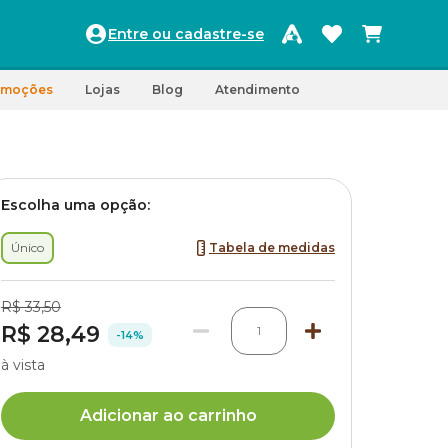
Entre ou cadastre-se
omoções
Lojas
Blog
Atendimento
Escolha uma opção:
Único
Tabela de medidas
R$ 33,50
R$ 28,49
1
-14%
à vista
Adicionar ao carrinho