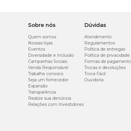
harmoniosa no lar.
Medidas aproximadas
Sobre nós
Dúvidas
Tamanho
Quem somos
Atendimento
Nossas lojas
Regulamentos
Eventos
Política de entregas
Tamanho único
Diversidade e Inclusão
Política de privacidade
Campanhas Sociais
Formas de pagament
Venda Responsável
Trocas e devoluções
Trabalhe conosco
Troca Fácil
Seja um fornecedor
Ouvidoria
Expansão
Transparência
Realize sua denúncia
Relações com Investidores