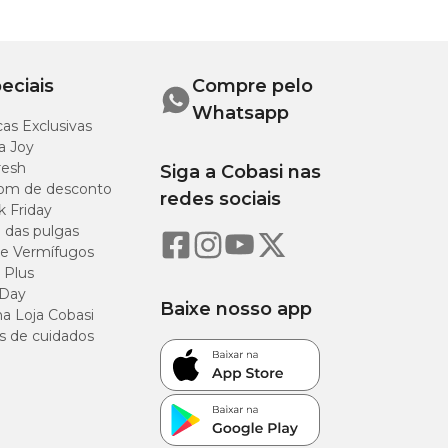
eciais
Compre pelo
Whatsapp
ra
Altura
as Exclusivas
a Joy
resh
Siga a Cobasi nas
m
11,5 cm
om de desconto
redes sociais
k Friday
o das pulgas
e Vermífugos
 Plus
 Day
Baixe nosso app
a Loja Cobasi
s de cuidados