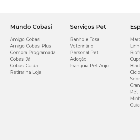
Mundo Cobasi
Serviços Pet
Esp
Comprimento
Largu
Amigo Cobasi
Banho e Tosa
Marc
Amigo Cobasi Plus
Veterinário
Linh
Compra Programada
Personal Pet
Biof
48 cm
37,5 c
Cobasi Já
Adoção
Cup
o
Cobasi Cuida
Franquia Pet Anjo
Blac
Retirar na Loja
Cicl
Sobr
Gran
Pet
Minh
Guia