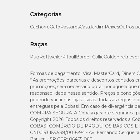
Categorias
Cachorro
Gato
Pássaros
Casa
Jardim
Peixes
Outros p
Raças
Pug
Rottweiler
Pitbull
Border Collie
Golden retriever
Formas de pagamento:
Visa, MasterCard, Diners C
* As promoções, parcerias e descontos contidos e
promoções, será necessário optar por aquela que 
responsabilidade nesse sentido. Preços e condiçõ
podendo variar nas lojas físicas. Todas as regras 
entregues pela Cobasi. Em caso de divergência de v
COMPRA SEGURA. A Cobasi garante segurança para 
Copyright 2026. Todos os direitos reservados à Cob
COBASI COMÉRCIO DE PRODUTOS BÁSICOS E I
CNPJ 53.153.938/0016-94 - Av. Fernando Cerqueira Cé
Barueri - SP CEP: 06465-060