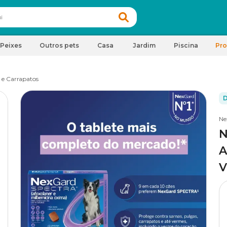
Peixes
Outros pets
Casa
Jardim
Piscina
Pr
 e Carrapatos
D
Ne
N
A
V