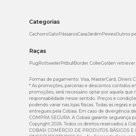
ofereça o tablete inteiro ao pet.
Categorias
Nexgard Spectra 7,6 a 15kg: efeitos colaterais
Cachorro
Gato
Pássaros
Casa
Jardim
Peixes
Outros p
A prevenção ou tratamento com
Nexgard Spectra 7,6 a
vômitos;
Raças
prurido;
letargia;
Pug
Rottweiler
Pitbull
Border Collie
Golden retriever
diarreia (com e sem sangue);
anorexia;
convulsões;
Formas de pagamento:
Visa, MasterCard, Diners C
hiperatividade/inquietação;
* As promoções, parcerias e descontos contidos e
respiração ofegante;
promoções, será necessário optar por aquela que 
eritema;
ataxia;
responsabilidade nesse sentido. Preços e condiçõ
dermatites;
podendo variar nas lojas físicas. Todas as regras 
reações alérgicas (urticária e inchaço);
entregues pela Cobasi. Em caso de divergência de v
tremores.
COMPRA SEGURA. A Cobasi garante segurança para 
Copyright 2026. Todos os direitos reservados à Cob
COBASI COMÉRCIO DE PRODUTOS BÁSICOS E I
Nexgard Spectra de acordo com o peso do pet