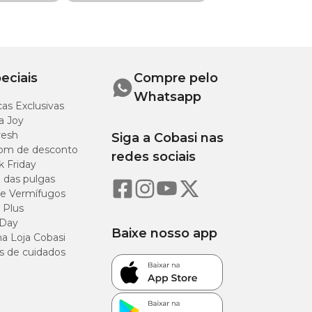
eciais
Compre pelo
Whatsapp
as Exclusivas
a Joy
r mês. É importante
resh
Siga a Cobasi nas
om de desconto
redes sociais
k Friday
ico-veterinário de
o das pulgas
e Vermífugos
 Plus
 Day
Baixe nosso app
a Loja Cobasi
e alerta para não
s de cuidados