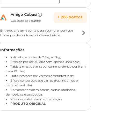
Amigo Cobasi
+
265
pontos
Cadastre-se e ganhe
Entre ou crie uma conta para acumular pontos e
trocar por descontos e brindes exclusivos.
Informações
Indicado para cães de 7,6kg a 15kg;
Protege por até 30 dias com apenas uma dose;
Tablete mastigável sabor carne, preferido por 9 em
cada 10 cães;
Trata infecções por vermes gastrintestinais;
Eficaz contra pulgas e carrapatos (incluindo o
carrapato estrela);
Combate também ácaros, sarnas otodécica,
demodécica e sarcóptica;
Previne contra o verme do coração.
PRODUTO ORIGINAL