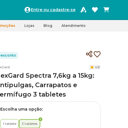
Entre ou cadastre-se
omoções
Lojas
Blog
Atendimento
esconto
xGard
4.8
exGard Spectra 7,6kg a 15kg:
ntipulgas, Carrapatos e
ermífugo 3 tabletes
Escolha uma opção:
1 tablete
3 tabletes