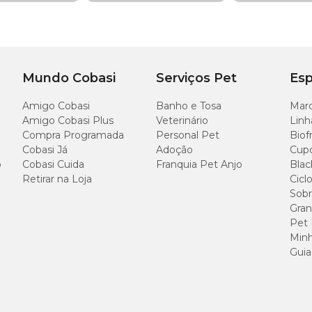
é composto por:
Mundo Cobasi
Serviços Pet
Esp
cina oxima
Amigo Cobasi
Banho e Tosa
Marc
 3 tabletes mastigáveis
Amigo Cobasi Plus
Veterinário
Linh
tra 7,6 a 15kg
deve ser feita com a administração de um tablete via oral po
Compra Programada
Personal Pet
Biof
r o efeito desejado.
Cobasi Já
Adoção
Cup
o
Cobasi Cuida
Franquia Pet Anjo
Blac
 Nexgard Spectra M
. Antes de administrar o medicamento, consulte um méd
Retirar na Loja
Cicl
Sobr
Gran
Pet
Minh
Specta M
em cães que sofrem com infestação de parasitas. Porém, o fabricant
Guia
as do principio ativo. Outras recomendações são: