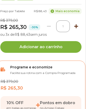
Preço por Tablete
R$ 88,43
Mais economia
R$ 379,00
R$ 265,30
1
-30%
ou 3x de
R$ 88,43
sem juros
Adicionar ao carrinho
Programe e economize
Facilite sua rotina com a Compra Programada
R$ 379,00
R$ 265,30
10% OFF
Pontos em dobro
em todas as compras
no Amigo Cobasi