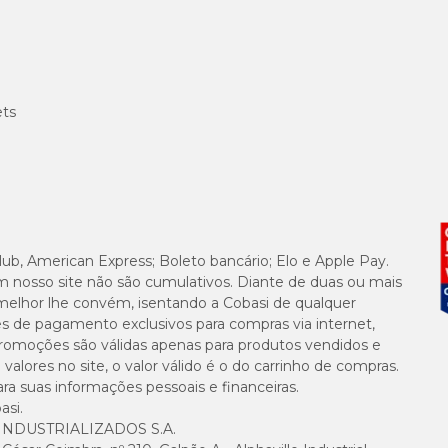
ets
 15kg
pode apresentar algum tipo de efeito colateral. Os mais comuns são:
lub, American Express; Boleto bancário; Elo e Apple Pay.
m nosso site não são cumulativos. Diante de duas ou mais
melhor lhe convém, isentando a Cobasi de qualquer
es de pagamento exclusivos para compras via internet,
e promoções são válidas apenas para produtos vendidos e
alores no site, o valor válido é o do carrinho de compras.
suas informações pessoais e financeiras.
asi.
NDUSTRIALIZADOS S.A.