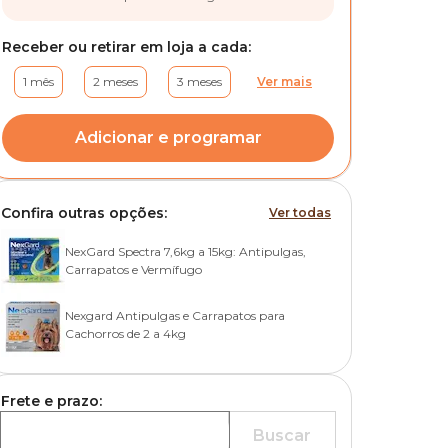
Receber ou retirar em loja a cada:
1 mês
2 meses
3 meses
Ver mais
Adicionar e programar
Confira outras opções:
Ver todas
NexGard Spectra 7,6kg a 15kg: Antipulgas,
Carrapatos e Vermífugo
Nexgard Antipulgas e Carrapatos para
Cachorros de 2 a 4kg
Frete e prazo:
Buscar