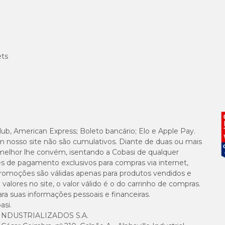
isturado ao alimento.
ets
ontínua.
ndação veterinária.
lub, American Express; Boleto bancário; Elo e Apple Pay.
s a partir de 8 semanas de idade e 2kg de peso. É a escolha confiável de médi
m nosso site não são cumulativos. Diante de duas ou mais
melhor lhe convém, isentando a Cobasi de qualquer
das, mas seu uso deve seguir as recomendações do fabricante:
es de pagamento exclusivos para compras via internet,
e promoções são válidas apenas para produtos vendidos e
ncípios ativos ou excipientes do produto.
manos, gatos ou outras espécies.
alores no site, o valor válido é o do carrinho de compras.
mulada para um peso específico.
suas informações pessoais e financeiras.
asi.
NDUSTRIALIZADOS S.A.
ças de cães?