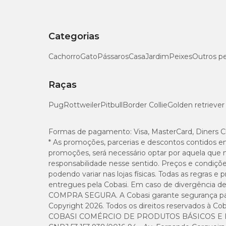
Como dar Nexgard Spectra para cachorro?
Categorias
Remova o tablete da embalagem.
Ofereça o tablete inteiro diretamente ao seu cão ou m
Cachorro
Gato
Pássaros
Casa
Jardim
Peixes
Outros p
Repita a dose mensalmente para manter a proteção c
Raças
Em dúvida, leia a
bula Nexgard Spectra
e siga a recome
Pug
Rottweiler
Pitbull
Border Collie
Golden retriever
O NexGard Spectra é seguro?
Formas de pagamento:
Visa, MasterCard, Diners C
Sim, o medicamento é amplamente testado e seguro para cãe
* As promoções, parcerias e descontos contidos e
para proteção total.
promoções, será necessário optar por aquela que 
O
NexGard Spectra
não possui contraindicações conheci
responsabilidade nesse sentido. Preços e condiçõ
podendo variar nas lojas físicas. Todas as regras 
não administrar em cães com hipersensibilidade aos pri
uso exclusivo para cães – não deve ser utilizado em hu
entregues pela Cobasi. Em caso de divergência de v
não fracionar ou quebrar os tabletes – cada dose é for
COMPRA SEGURA. A Cobasi garante segurança para 
Copyright 2026. Todos os direitos reservados à Cob
COBASI COMÉRCIO DE PRODUTOS BÁSICOS E I
É seguro utilizar NexGard Spectra em quaisquer ra