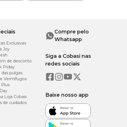
eu pet.
 repetir a dose uma
eciais
Compre pelo
Whatsapp
as Exclusivas
a Joy
em comprometer a
resh
Siga a Cobasi nas
om de desconto
redes sociais
de ouvido).
k Friday
o das pulgas
e Vermífugos
 Plus
 Day
Baixe nosso app
a Loja Cobasi
s de cuidados