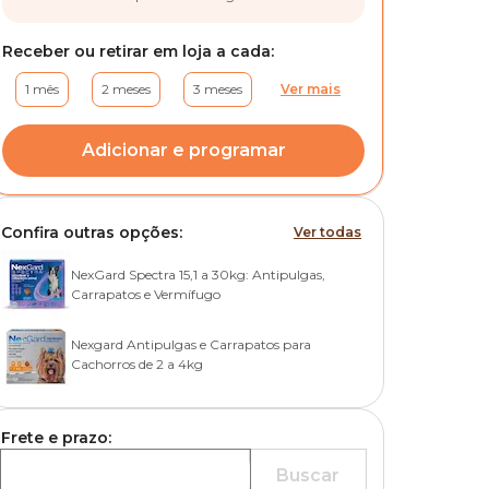
Receber ou retirar em loja a cada:
1 mês
2 meses
3 meses
Ver mais
Adicionar e programar
Confira outras opções:
Ver todas
NexGard Spectra 15,1 a 30kg: Antipulgas,
Carrapatos e Vermífugo
Nexgard Antipulgas e Carrapatos para
Cachorros de 2 a 4kg
Frete e prazo:
Buscar