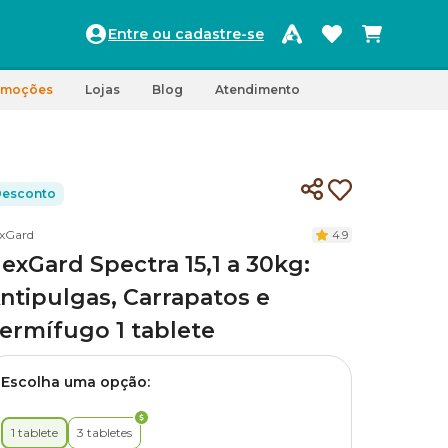
Entre ou cadastre-se
omoções
Lojas
Blog
Atendimento
esconto
xGard
4.9
exGard Spectra 15,1 a 30kg:
ntipulgas, Carrapatos e
ermífugo 1 tablete
Escolha uma opção:
1 tablete
3 tabletes