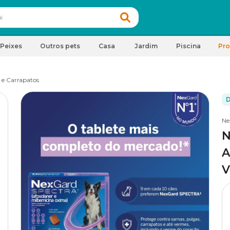
Peixes
Outros pets
Casa
Jardim
Piscina
Pr
 e Carrapatos
D
Ne
N
A
V