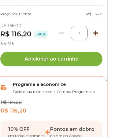
Preço por Tablete
R$ 116,20
R$ 166,00
R$ 116,20
1
-30%
à vista
Adicionar ao carrinho
Programe e economize
Facilite sua rotina com a Compra Programada
R$ 166,00
R$ 116,20
10% OFF
Pontos em dobro
em todas as compras
no Amigo Cobasi