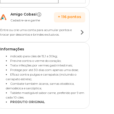
Amigo Cobasi
+
116
pontos
Cadastre-se e ganhe
Entre ou crie uma conta para acumular pontos e
trocar por descontos e brindes exclusivos.
Informações
indicado para cães de 15,1 a 30kg;
Previne contra o verme do coração;
Trata infecções por vermes gastrintestinais;
Protege por até 30 dias com apenas uma dose;
Eficaz contra pulgas e carrapatos (incluindo o
carrapato estrela);
Combate também ácaros, sarnas otodécica,
demodécica e sarcóptica;
Tablete mastigável sabor carne, preferido por 9 em
cada 10 cães.
PRODUTO ORIGINAL