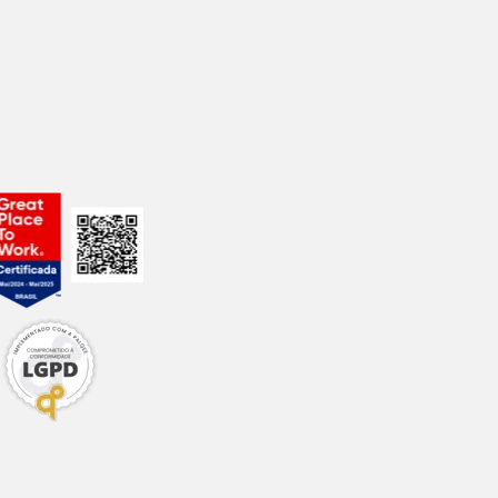
ado e protegido do
dade de produtos