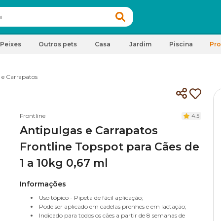
Peixes
Outros pets
Casa
Jardim
Piscina
Pr
 e Carrapatos
Frontline
4.5
Antipulgas e Carrapatos
Frontline Topspot para Cães de
1 a 10kg 0,67 ml
Informações
Uso tópico - Pipeta de fácil aplicação;
Pode ser aplicado em cadelas prenhes e em lactação;
Indicado para todos os cães a partir de 8 semanas de