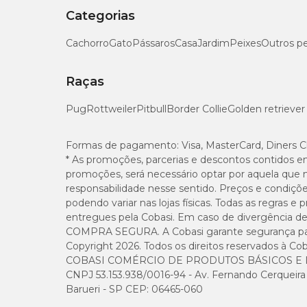
Categorias
A lambedura do medicamento pode causar salivação em ex
Cachorro
Gato
Pássaros
Casa
Jardim
Peixes
Outros p
Frontline Topspot de acordo com o peso do seu pe
Raças
No pet shop online da Cobasi você encontra o
Frontline 
Antipulgas e Carrapatos Frontline Topspot Cães 
Pug
Rottweiler
Pitbull
Border Collie
Golden retriever
Antipulgas e Carrapatos Frontline Topspot para 
Antipulgas e Carrapatos Frontline Topspot Cães 
Antipulgas e Carrapatos Frontline Topspot Gatos
Formas de pagamento:
Visa, MasterCard, Diners C
* As promoções, parcerias e descontos contidos e
promoções, será necessário optar por aquela que 
Frontline Topspot: dicas de conservação
responsabilidade nesse sentido. Preços e condiçõ
podendo variar nas lojas físicas. Todas as regras 
Para melhor conservação do antiparasitário
Frontline T
entregues pela Cobasi. Em caso de divergência de v
sol. Deixe o produto longe do alcance de crianças e animai
COMPRA SEGURA. A Cobasi garante segurança para 
Copyright 2026. Todos os direitos reservados à Cob
Frontline Topspot tem a segurança Boehringer Ing
COBASI COMÉRCIO DE PRODUTOS BÁSICOS E I
CNPJ 53.153.938/0016-94 - Av. Fernando Cerqueira Cé
Fundada em 1885, a empresa alemã Boehringer Ingelheim
Barueri - SP CEP: 06465-060
para pessoas e com linhas exclusivas ao mundo veterinário,