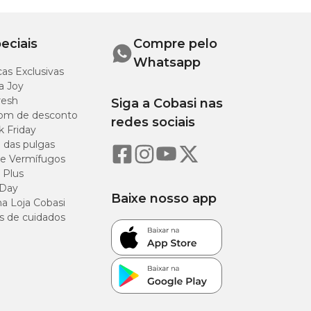
eciais
Compre pelo
Whatsapp
as Exclusivas
a Joy
resh
Siga a Cobasi nas
om de desconto
redes sociais
ico-veterinário
k Friday
o das pulgas
e Vermífugos
 Plus
 Day
Baixe nosso app
a Loja Cobasi
ações:
s de cuidados