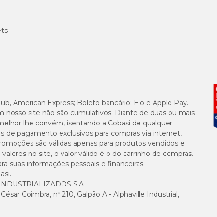
cesso do pet por um curto período.
ets
t
Topspot
na versão certa para o peso do seu animal de estimação:
entre 10 e 20kg
;
Cães de 20 a 40kg
;
entre 40 e 60kg
;
.
lub, American Express; Boleto bancário; Elo e Apple Pay.
m nosso site não são cumulativos. Diante de duas ou mais
melhor lhe convém, isentando a Cobasi de qualquer
es de pagamento exclusivos para compras via internet,
e promoções são válidas apenas para produtos vendidos e
opspot
, guarde o medicamento em sua embalagem original em local seco, arej
alores no site, o valor válido é o do carrinho de compras.
s de estimação.
suas informações pessoais e financeiras.
asi.
elheim
NDUSTRIALIZADOS S.A.
sar Coimbra, nº 210, Galpão A - Alphaville Industrial,
 é uma das farmacêuticas mais tradicionais do mundo. Com uma ampla varie
 sendo referência no assunto.