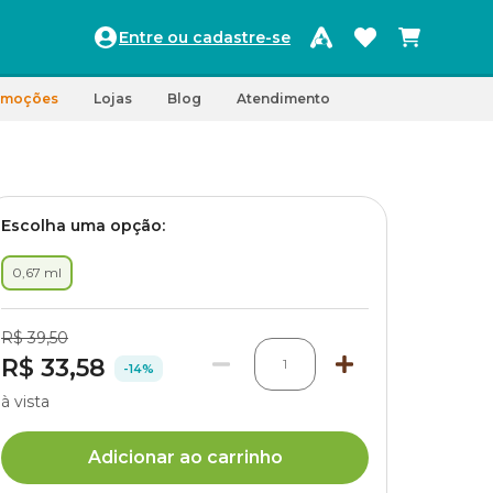
Entre ou cadastre-se
omoções
Lojas
Blog
Atendimento
Escolha uma opção:
0,67 ml
R$ 39,50
R$ 33,58
1
-14%
à vista
Adicionar ao carrinho