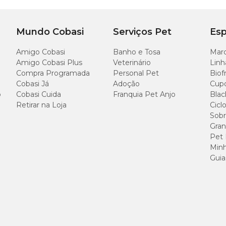
Mundo Cobasi
Serviços Pet
Esp
 confira como usar o
Frontline Topspot cães
:
;
peta
Amigo Cobasi
Banho e Tosa
Marc
ase do pescoço, até aparecer a pele;
Amigo Cobasi Plus
Veterinário
Linh
ios pontos, para evitar que o produto escorra;
o animal 48 horas antes e após a aplicação.
Compra Programada
Personal Pet
Biof
Cobasi Já
Adoção
Cup
ulte a
bula Frontline TopSpot
. Lembre-se de buscar a orientação de um méd
o
Cobasi Cuida
Franquia Pet Anjo
Blac
Retirar na Loja
Cicl
Sobr
Gran
Pet
Minh
 ou tratamento de infestações parasitárias é contraindicado nas seguintes situ
Guia