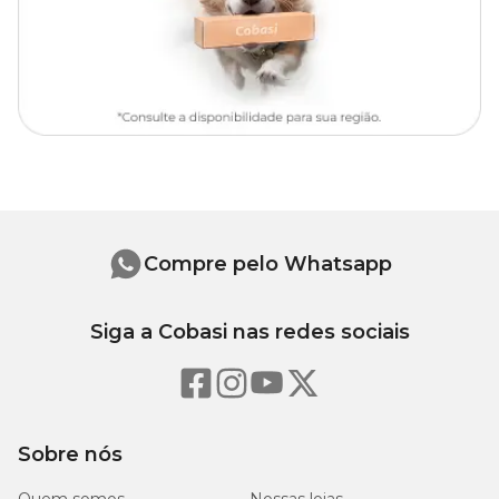
dosagem recomendada.
Frontline Topspot para cães: indicações
O produto é indicado somente para uso tópico, ou seja, para ser
aplicado apenas na pele do animal. É recomendado usar em cães a
partir de 8 semanas de idade, com peso corporal entre 10 e 20 kg.
Isso inclui fêmeas prenhes e lactantes.
Perguntas Frequentes
Compre pelo Whatsapp
Qual a validade do Frontline Topspot para cães entre 10
kg e 20 kg?
Siga a Cobasi nas redes sociais
Frontline Topspot para cães entre 10 kg e 20kg
tem prazo
de validade de até 24 meses após a data de fabricação que consta
na embalagem. Não se esqueça de armazenar o produto em local
arejado, com temperatura limite de 30ºC e somente em sua
embalagem original.
Sobre nós
Posso usar Frontline mesmo que meu pet esteja sendo