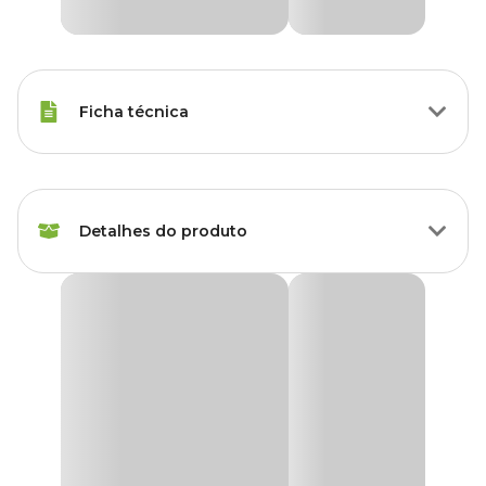
Ficha técnica
Porte
Raças Médias
Detalhes do produto
Modo de
Tópico
Aplicação
Antipulgas e Carrapatos Frontline Topspot para
Idade
Filhote, Adulto, Sênior
cães entre 10kg e 20kg
O
Antipulgas e carrapatos Frontline Topspot para cães
Raças de
Todas as Raças
entre 10kg e 20kg
foi criado para proteger e eliminar parasitas
Cachorro
de cães que saem poucas vezes para passear. Seu princípio ativo é
o Fipronil, que atua no controle de infestações por pulgas,
carrapatos e piolhos que vivem em ambientes com pouco risco de
Marca
Frontline
contaminação.