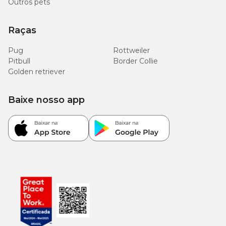
Outros pets
20kg com preços
e condições especiais. Além disso, você
encontra tudo para
produtos para cachorros
em poucos cliques.
Aproveite!
Raças
Pug
Rottweiler
Pitbull
Border Collie
Golden retriever
Baixe nosso app