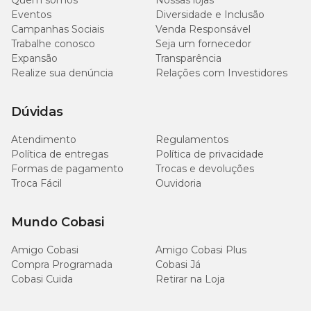
Quem somos
Nossas lojas
medicado?
Eventos
Diversidade e Inclusão
Campanhas Sociais
Venda Responsável
Antes de aplicar Frontline em seu pet, consulte um médico-
Trabalhe conosco
Seja um fornecedor
veterinário de confiança sobre possíveis implicações do uso do
Expansão
Transparência
antipulgas e carrapatos juntos ou outro medicamento para
cachorro.
Realize sua denúncia
Relações com Investidores
Qual a idade mínima para aplicar Frontline?
Dúvidas
A partir de 8 semanas seu pet já está pronto para aproveitar de
Atendimento
Regulamentos
todos os benefícios do uso de
Frontline para cães de 10kg até
Política de entregas
Política de privacidade
20kg
Formas de pagamento
Trocas e devoluções
Troca Fácil
Ouvidoria
Em quanto tempo o Frontline cães de 10kg até 20kg faz
efeito?
Mundo Cobasi
Frontline para cães de 10kg até 20kg
livra o seu animal de
Amigo Cobasi
Amigo Cobasi Plus
estimação das pulgas e carrapatos nas primeiras 48h após a
Compra Programada
Cobasi Já
aplicação do medicamento.
Cobasi Cuida
Retirar na Loja
Quanto tempo esperar para dar banho no cachorro?