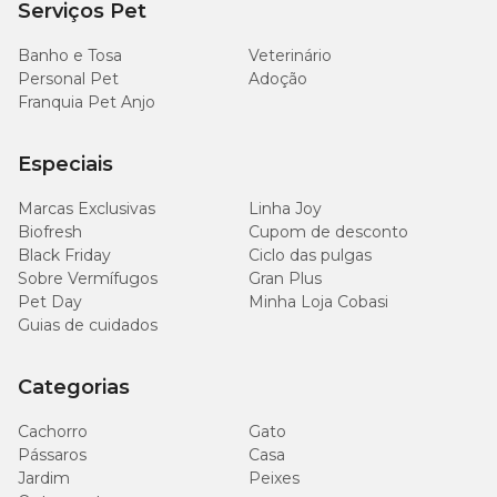
Serviços Pet
Aplicar 6 a 12 jatos de spray para cada quilo de peso do animal.
Recomendado para animais com até 15 kg de peso.
Banho e Tosa
Veterinário
Personal Pet
Adoção
Doses - Frontline spray 250ml
Franquia Pet Anjo
Aplicar 2 a 4 jatos de spray para cada quilo de peso do animal. 3 a 6
Especiais
ml de produto por quilo de peso (7,5 mg a 15 mg de fipronil por kg).
Indicado para pet com até 40 kg de peso.
Marcas Exclusivas
Linha Joy
Biofresh
Cupom de desconto
Para cães acima de 40 kg de peso
Black Friday
Ciclo das pulgas
Sobre Vermífugos
Gran Plus
Basta apenas somar a quantidade necessária para saber qual a
Pet Day
Minha Loja Cobasi
dose certa, de acordo com o peso do animal. Esse pequeno cálculo
Guias de cuidados
irá garantir a aplicação da dose mínima recomendada de 7,5 mg de
fipronil por kg de peso.
Categorias
Quantas vezes posso aplicar o Frontline Spray?
Cachorro
Gato
Pássaros
Casa
O Frontline Spray pode ser aplicado nos pets a partir dos 2 dias de
Jardim
Peixes
vida. Além disso, o medicamento também pode ser usado com