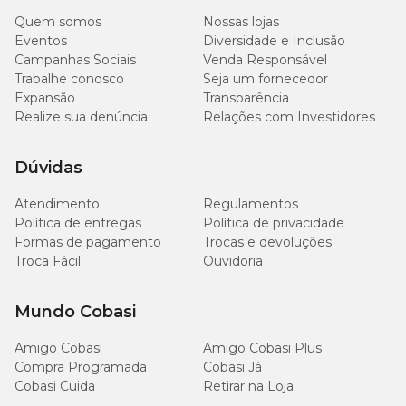
com o
Bravecto Plus Gatos
é contraindicado nas seguintes
Quem somos
Nossas lojas
situações:
Eventos
Diversidade e Inclusão
Campanhas Sociais
Venda Responsável
Pets com hipersensibilidade à fórmula do remédio;
Trabalhe conosco
Seja um fornecedor
Gatas prenhes ou em lactação;
Expansão
Transparência
Gatos com menos de 9 semanas;
Realize sua denúncia
Relações com Investidores
Animais com peso inferior a 1,2kg.
Dúvidas
Bravecto 2,8 a 6,2kg: precauções
Atendimento
Regulamentos
A administração tópica do antipulgas para gatos
Bravecto Plus
Política de entregas
Política de privacidade
Gatos 2,8 a 6,2kg
exige uma série de precauções por parte do
Formas de pagamento
Trocas e devoluções
tutor. Confira!
Troca Fácil
Ouvidoria
Manter o produto na embalagem original até sua utilização;
Mundo Cobasi
Não comer, beber ou fumar enquanto manusear o produto;
Lavar bem as mãos com água e sabão imediatamente, após o
uso do medicamento;
Amigo Cobasi
Amigo Cobasi Plus
O resto do produto ou embalagens vazias devem ser
Compra Programada
Cobasi Já
descartados de forma adequada, de acordo com as exigências
Cobasi Cuida
Retirar na Loja
locais.