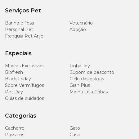
Serviços Pet
Bravecto para gatos de todos os portes
Banho e Tosa
Veterinário
Personal Pet
Adoção
Além do
Bravecto Plus Gatos 2,8 a 6,2kg
, no pet shop online
Franquia Pet Anjo
da Cobasi você encontra antipulgas e carrapatos para felinos de
todas as idades:
Especiais
Antipulgas Bravecto Plus Gatos 1,2 a 2,8 kg
;
Antipulgas Bravecto Plus Gatos 6,25 a 12,5 kg
.
Marcas Exclusivas
Linha Joy
Biofresh
Cupom de desconto
Como conservar o Bravecto Plus Gatos 2,8 a 6,2kg
Black Friday
Ciclo das pulgas
Sobre Vermífugos
Gran Plus
De acordo com a MSD Saúde Animal, a melhor maneira de
Pet Day
Minha Loja Cobasi
conservar esse remédio para gatos
Bravecto Plus Gatos 2,8 a
Guias de cuidados
6,2kg
é: manter a embalagem em local protegido do sol, longe do
alcance de animais de estimação e crianças.
Categorias
Bravecto é um medicamento MSD Saúde Animal
Cachorro
Gato
Pássaros
Casa
O antipulgas e carrapatos
Bravecto
é uma marca com toda a