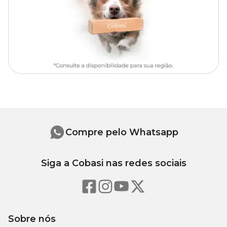
tratamento, consulte um médico-veterinário e leia a
bula do
Bravecto Plus Gato
. Produto original MSD código D10693913.
Bravecto 2,8 a 6,2kg: efeitos colaterais
A administração do
Bravecto Plus Gatos 2,8 a 6,2kg
pode
apresentar alguns efeitos colaterais. Em casos raros, o gato pode
apresentar:
Alopecia;
Pele descamada;
Prurido;
Dispneia;
Compre pelo Whatsapp
Hematêmese;
Diarreia;
Letargia;
Hipersalivação;
Siga a Cobasi nas redes sociais
Pirexia.
Bravecto Plus Gatos: contraindicações
Sobre nós
O tratamento ou prevenção de infestação de pulgas e carrapatos