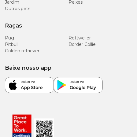
qualidade do laboratório
MSD Saúde Animal
. Ela é uma empresa
Jardim
Peixes
multinacional reconhecida pela excelência de seus medicamentos
Outros pets
que ajudam a manter a saúde e bem-estar dos animais de
estimação sempre em dia.
Raças
Bravecto Plus Gatos com menor preço é na Cobasi!
Pug
Rottweiler
Pitbull
Border Collie
Deseja proteger o seu animal de estimação e procura
Bravecto
Golden retriever
Plus Gatos com menor preço
? Então, você está no lugar certo!
Apenas no pet shop online da Cobasi você encontra
medicamentos
, itens de
higiene
para gatos e produtos MSD
Baixe nosso app
Saúde Animal em promoção. Aproveite a nossa
Compra Programada
e agende agora mesmo a entrega do seu
pedido.