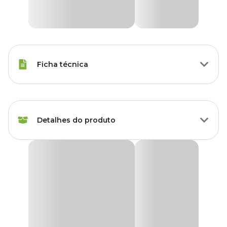
Ficha técnica
Raças de Gato
Todas as Raças
Detalhes do produto
Modo de
Tópico
Aplicação
Bravecto Plus Gatos
Idade
Filhote, Adulto, Sênior
O
Bravecto Plus Gatos 2,8 a 6,2kg
é o antipulgas ideal para
manter o seu animal de estimação protegido contra a infestação
Marca
Bravecto
de pulgas e carrapatos. De uso tópico, ele protege felinos de todas
as idades, por até 12 semanas.
Gênero
Unissex