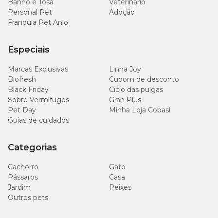
Banho e Tosa
Veterinário
(0,14%)
Personal Pet
Adoção
Franquia Pet Anjo
200
Magnésio (mín.)
mg/kg
(0,02%)
Especiais
Marcas Exclusivas
Linha Joy
Biofresh
Cupom de desconto
Black Friday
Ciclo das pulgas
Enriquecimento mínimo por kg
Sobre Vermífugos
Gran Plus
Pet Day
Minha Loja Cobasi
Vitamina D3 (209 UI), Vitamina E (15 UI), Vitamina C (250 mg),
Guias de cuidados
Vitamina B1 (1,4 mg), Vitamina B2 (1,4 mg), Vitamina B3 (1,6 mg),
Vitamina B6 (0,4 mg), Ácido Fólico (0,05 mg), Ácido Pantotênico
(5,9 mg), Colina (68 mg), Zinco (45 mg), Manganês (5,5 mg), Iodo
Categorias
(0,25 mg), Biotina (0,02 mg).
Cachorro
Gato
Pássaros
Casa
Quantidade recomendada
Jardim
Peixes
Outros pets
Tamanho do Cão
Sachês/dia