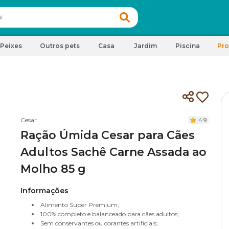
Peixes
Outros pets
Casa
Jardim
Piscina
Pr
Cesar
4.9
Ração Úmida Cesar para Cães
Adultos Sachê Carne Assada ao
Molho 85 g
Informações
Alimento Super Premium;
100% completo e balanceado para cães adultos;
Sem conservantes ou corantes artificiais;