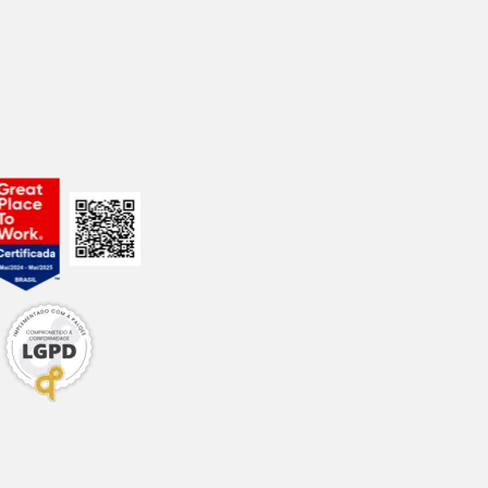
/kg (0,5%)
/kg (0,1%)
kg (0,05%)
/kg (0,14%)
kg (0,02%)
mina B6 (0,4 mg),
).