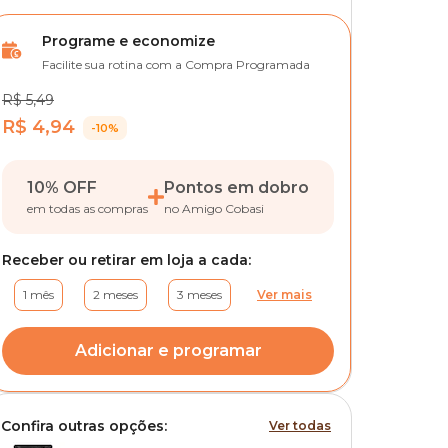
Programe e economize
Facilite sua rotina com a Compra Programada
R$ 5,49
R$ 4,94
-10%
10% OFF
Pontos em dobro
em todas as compras
no Amigo Cobasi
Receber ou retirar em loja a cada:
1 mês
2 meses
3 meses
Ver mais
Adicionar e programar
Confira outras opções:
Ver todas