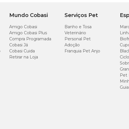
nicamente separada de frango, miúdos de aves, baço suíno, baço de bovino, go
Mundo Cobasi
Serviços Pet
Esp
 polpa de beterraba, vísceras de frango, óleo de girassol degomado, proteín
Amigo Cobasi
Banho e Tosa
Marc
Amigo Cobasi Plus
Veterinário
Linh
Compra Programada
Personal Pet
Biof
Cobasi Já
Adoção
Cup
o
Cobasi Cuida
Franquia Pet Anjo
Blac
Retirar na Loja
Cicl
820 g/kg
Sobr
Gran
90 g/kg 
Pet
Minh
25 g/kg (
Guia
15 g/kg (
25 g/kg (
1.500 mg