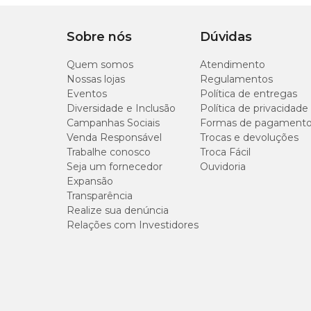
de magnésio), goma xantana, corante natural caramelo.
Sobre nós
Eventuais substitutivos -
Carne de bovino, carne meca
Dúvidas
hemoglobina bovina em pó, plasma sanguíneo bovino em pó,
soja.
Quem somos
Atendimento
Nossas lojas
Regulamentos
Eventos
Política de entregas
Níveis de garantia
Diversidade e Inclusão
Política de privacidade
Campanhas Sociais
Formas de pagament
Venda Responsável
Trocas e devoluções
Umidade (máx.)
Trabalhe conosco
Troca Fácil
Seja um fornecedor
Ouvidoria
Proteína Bruta (mín.)
Expansão
Transparência
Extrato Etéreo (mín.)
Realize sua denúncia
Relações com Investidores
Matéria Fibrosa (máx.)
Matéria Mineral (máx.)
Cálcio (mín.)