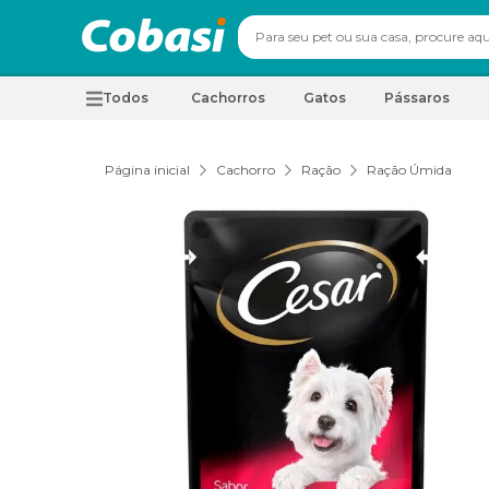
Todos
Cachorros
Gatos
Pássaros
Página inicial
Cachorro
Ração
Ração Úmida