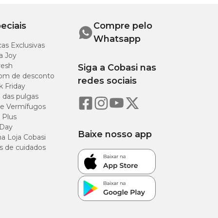
rdura de frango,
eciais
Compre pelo
a concentrada de
Whatsapp
as Exclusivas
a Joy
resh
Siga a Cobasi nas
om de desconto
redes sociais
k Friday
o das pulgas
 (82%)
e Vermífugos
 Plus
(9%)
 Day
Baixe nosso app
a Loja Cobasi
2,5%)
s de cuidados
1,5%)
2,5%)
/kg (0,15%)