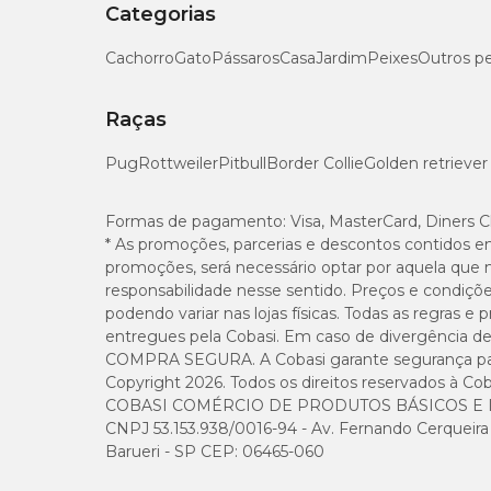
Categorias
Cálcio (máx.)
Cachorro
Gato
Pássaros
Casa
Jardim
Peixes
Outros p
Fósforo (mín.)
Raças
Pug
Rottweiler
Pitbull
Border Collie
Golden retriever
Sódio (mín.)
Potássio (mín.)
Formas de pagamento:
Visa, MasterCard, Diners C
* As promoções, parcerias e descontos contidos e
promoções, será necessário optar por aquela que 
Magnésio (mín.)
responsabilidade nesse sentido. Preços e condiçõ
podendo variar nas lojas físicas. Todas as regras 
entregues pela Cobasi. Em caso de divergência de v
COMPRA SEGURA. A Cobasi garante segurança para 
Copyright 2026. Todos os direitos reservados à Cob
Enriquecimento mínimo por kg
COBASI COMÉRCIO DE PRODUTOS BÁSICOS E I
CNPJ 53.153.938/0016-94 - Av. Fernando Cerqueira Cé
Vitamina D3 (209 UI), Vitamina E (15 UI), Vitamina C (250
Barueri - SP CEP: 06465-060
Ácido Fólico (0,05 mg), Ácido Pantotênico (5,9 mg), Colin