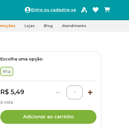
Entre ou cadastre-se
omoções
Lojas
Blog
Atendimento
Escolha uma opção:
85 g
R$ 5,49
1
à vista
Adicionar ao carrinho