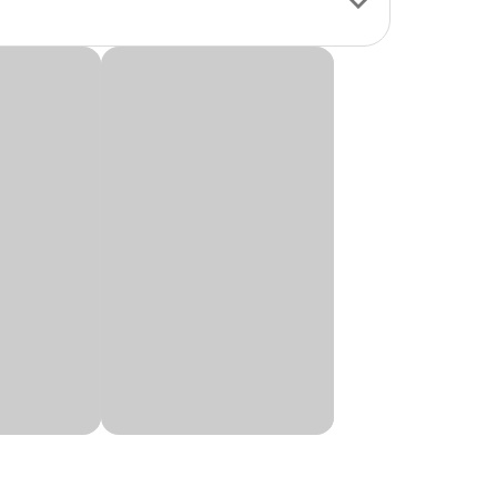
 até os paladares
nutrição de animais
ida.
ara Cães com
a sanguíneo suíno
lina, biotina),
ido de zinco, óxido