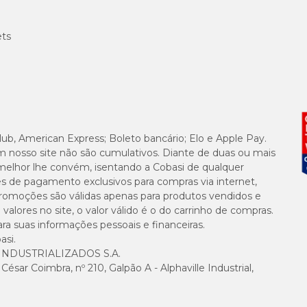
5.000 mg
ets
1.000 mg
500 mg/
1.400 mg
lub, American Express; Boleto bancário; Elo e Apple Pay.
m nosso site não são cumulativos. Diante de duas ou mais
melhor lhe convém, isentando a Cobasi de qualquer
200 mg/
es de pagamento exclusivos para compras via internet,
e promoções são válidas apenas para produtos vendidos e
alores no site, o valor válido é o do carrinho de compras.
suas informações pessoais e financeiras.
asi.
NDUSTRIALIZADOS S.A.
sar Coimbra, nº 210, Galpão A - Alphaville Industrial,
 mg), Vitamina B1 (1,4 mg), Vitamina B2 (1,4 mg), Vitamina B3 (1,6 mg), Vita
a (68 mg), Zinco (45 mg), Manganês (5,5 mg), Iodo (0,25 mg), Biotina (0,02 mg