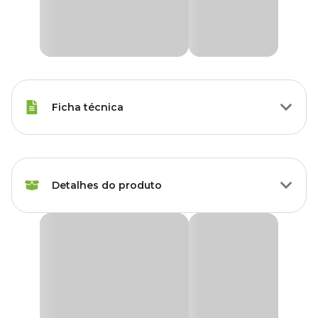
Ficha técnica
Marca
Braganca
Detalhes do produto
Cor
Verde
Gênero
Unissex
Viveiro Telhadinho Duplex Bragança Verde
Produto Exclusivo para retirada em loja.
O
Viveiro Telhadinho Duplex Bragança
foi produzido em
material de alta qualidade com amplo espaço, proporcionando
conforto e segurança para seu animal de estimação.