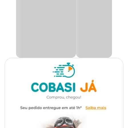
O
viveiro
acompanha 6 poleiros, telhadinho de plástico, 2
bandejas com uma de reserva, comedouros de acrílico e rodinhas
que facilitam a movimentação da gaiola.
Gaiola
já vem montada, sendo indicada para calopsita mansa e
semelhantes.
Na Cobasi, você encontra o
Viveiro Telhadinho Duplex
Bragança com preço
especial, compre pelo site, app ou em
uma de nossas lojas.
Medidas aproximadas
A: 150 cm x L: 40 cm x C: 64 cm