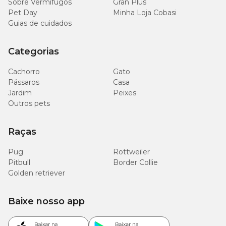
Sobre Vermífugos
Gran Plus
Pet Day
Minha Loja Cobasi
Guias de cuidados
Categorias
Cachorro
Gato
Pássaros
Casa
Jardim
Peixes
Outros pets
Raças
Pug
Rottweiler
Pitbull
Border Collie
Golden retriever
Baixe nosso app