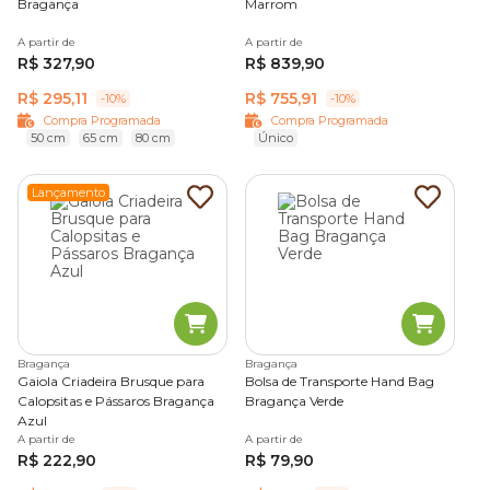
Bragança
Marrom
A partir de
A partir de
R$ 327,90
R$ 839,90
R$ 295,11
R$ 755,91
-10%
-10%
Compra Programada
Compra Programada
50 cm
65 cm
80 cm
Único
Lançamento
Bragança
Bragança
Gaiola Criadeira Brusque para
Bolsa de Transporte Hand Bag
Calopsitas e Pássaros Bragança
Bragança Verde
Azul
A partir de
A partir de
R$ 222,90
R$ 79,90