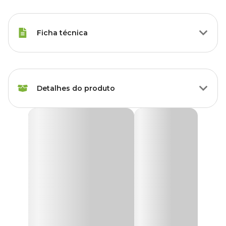
Ficha técnica
Chinchila, Hamsters, Porquinho da
Espécies
Índia, Roedores
Detalhes do produto
Marca
Braganca
Gaiola Jaulinha Porquinho-da-Índia Bragança
Cor
Branco
Branca
A
Gaiola Jaulinha Porquinho-da-Índia Bragança Branca
é a
Gênero
Unissex
escolha perfeita para garantir conforto, segurança e praticidade no
cuidado com porquinhos-da-índia, mini-coelhos e pequenos
roedores. Com pintura atóxica e estrutura resistente, ela conta com
Material
Arame
uma porta ampla com fecho de pressão, que facilita o manuseio e
evita fugas. A grade de piso removível e a bandeja plástica lavável
tornam a limpeza muito mais simples, promovendo um
ambiente sempre higiênico e saudável para o seu pet.