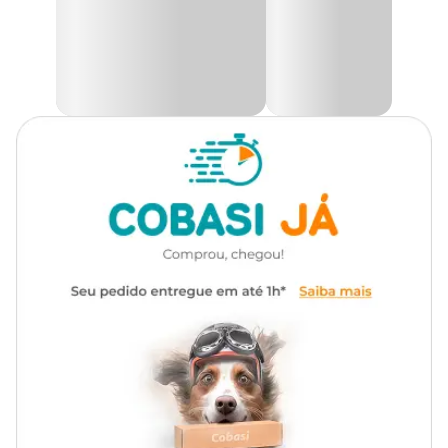
Ideal tanto para o uso diário quanto para viagens e visitas ao
veterinário, a
Gaiola para Roedores Bragança
possui alça para
transporte e suporte externo para alfafa, oferecendo funcionalidade
extra no dia a dia. Seu design inteligente também permite ser
utilizada dentro de um cercadinho, possibilitando que o animal
explore livremente o espaço com segurança. Escolha a
Gaiola
Bragança Branca
e proporcione ao seu pequeno companheiro
um lar confortável, seguro e fácil de manter.
Aqui na Cobasi você encontra gaiolas e acessórios para porquinho-
da-Índia, roedores e coelhos. Aproveite o
preço da Gaiola
Jaulinha Porquinho-da-Índia Bragança
que está especial!
Compre pelo site, App ou em nossas lojas físicas.
Medidas aproximadas
Comprimento
Largura
Altura
50 cm
35 cm
30 cm