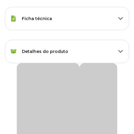
Ficha técnica
Marca
Regaplan
Detalhes do produto
Cor
Dourado
Gênero
Unissex
Violeteiro com Corrente para 3 Vasos Regaplan
O
Violeteiro com Corrente para 3 Vasos Regaplan
é a opção
Material
Ferro, Plástico
ideal para quem busca praticidade e elegância na hora de decorar.
Com a funcionalidade de suportar três vasos, ele permite criar um
efeito visual encantador, com os
vasos suspensos
por correntes
e pratos, dando um toque especial ao ambiente.
Perfeito para plantas menores, como
violetas
e outras espécies
delicadas, o design suspenso ajuda a otimizar o espaço, além de
conferir um estilo moderno e sofisticado à decoração. Sua estrutura
robusta e os materiais de alta qualidade garantem durabilidade e