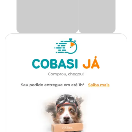
estabilidade, mantendo suas
plantas
seguras e bem posicionadas.
Se você deseja adicionar um charme único à sua casa ou jardim, o
Violeteiro Regaplan
é a escolha certa para quem valoriza a
combinação de beleza, funcionalidade e praticidade.
Decore sua casa e transforme seu espaço com elegância. Aqui na
Cobasi, você encontra o
Violeteiro com Corrente para 3 Vasos
Regaplan com preço
incrível! Compre pelo Site, App ou venha
a uma das nossas lojas.
Medidas aproximadas
Altura: 30 cm;
Diâmetro: 11 cm.
Peso suportado: 2kg cada prato.
Para vasos que tenham até 8 cm fundo (vasos violeta).
Composição
Ferro - Banho de zinco e plástico.