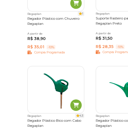
1
Regaplan
Regaplan
Suporte Rasteiro pa
Regador Plástico com Chuveiro
Regaplan Preto
Regaplan
A partir de
N°01
N°02
N°0
A partir de
4,5 L
R$ 31,50
R$ 38,90
N°06
N°05
N°0
R$ 28,35
R$ 35,01
-10%
-10%
Compra Program
Compra Programada
4.3
Regaplan
Regaplan
Regador Plástico Bico com Cabo
Regador Plástico c
Regaplan
Regaplan