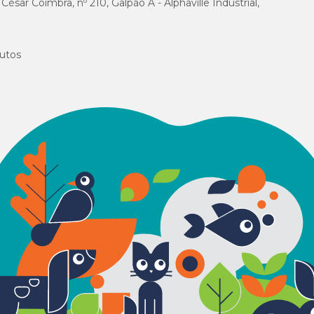
sar Coimbra, nº 210, Galpão A - Alphaville Industrial,
utos