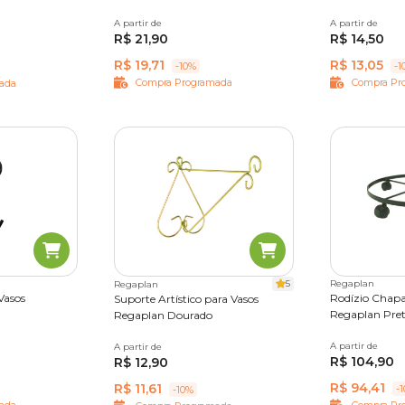
A partir de
Único
A partir de
N°01
N°02
R$ 21,90
R$ 14,50
R$ 19,71
R$ 13,05
-10%
-1
Compra Programada
Compra Pr
ada
5
Regaplan
Regaplan
Vasos
Rodízio Chapa
Suporte Artístico para Vasos
Regaplan Pre
Regaplan Dourado
A partir de
N°02
N°03
A partir de
N°01
N°02
N°03
N°04
R$ 104,90
R$ 12,90
N°06
N°07
R$ 94,41
R$ 11,61
-
-10%