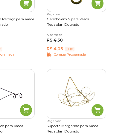
Regaplan
 Reforço para Vasos
Gancho em S para Vasos
rado
Regaplan Dourado
N°03
N°04
A partir de
P
M
G
R$ 4,50
R$ 4,05
%
-10%
ogramada
Compra Programada
Regaplan
ico para Vasos
Suporte Margarida para Vasos
to
Regaplan Dourado