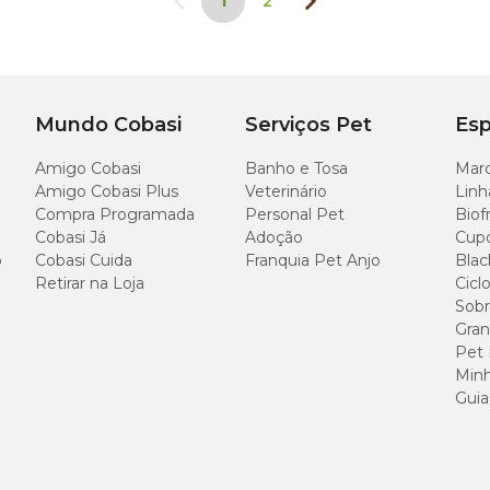
1
2
Mundo Cobasi
Serviços Pet
Esp
Amigo Cobasi
Banho e Tosa
Marc
Amigo Cobasi Plus
Veterinário
Linh
Compra Programada
Personal Pet
Biof
Cobasi Já
Adoção
Cup
o
Cobasi Cuida
Franquia Pet Anjo
Blac
Retirar na Loja
Cicl
Sobr
Gran
Pet
Minh
Guia