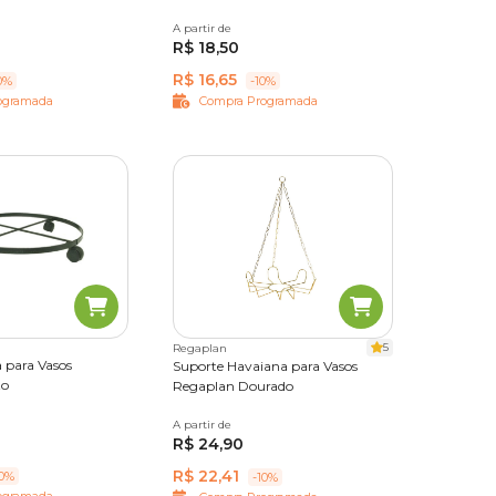
N°03
N°04
A partir de
N°01
N°02
N°03
N°04
R$ 18,50
R$ 16,65
0%
-10%
ogramada
Compra Programada
5
Regaplan
 para Vasos
Suporte Havaiana para Vasos
to
Regaplan Dourado
N°04
N°05
A partir de
N°01
N°02
N°03
N°08
R$ 24,90
R$ 22,41
10%
-10%