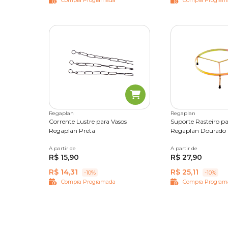
Compra Programada
Compra Program
Regaplan
Regaplan
Corrente Lustre para Vasos
Suporte Rasteiro pa
Regaplan Preta
Regaplan Dourado
A partir de
50 cm
60 cm
70 cm
80 cm
A partir de
N°01
N°02
N°0
R$ 15,90
R$ 27,90
N°05
R$ 14,31
R$ 25,11
-10%
-10%
Compra Programada
Compra Program