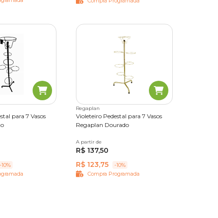
ogramada
Compra Programada
Regaplan
stal para 7 Vasos
Violeteiro Pedestal para 7 Vasos
to
Regaplan Dourado
A partir de
Único
R$ 137,50
R$ 123,75
-10%
-10%
ogramada
Compra Programada