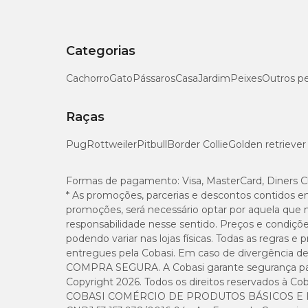
Categorias
Cachorro
Gato
Pássaros
Casa
Jardim
Peixes
Outros p
Raças
Pug
Rottweiler
Pitbull
Border Collie
Golden retriever
Formas de pagamento:
Visa, MasterCard, Diners C
* As promoções, parcerias e descontos contidos e
promoções, será necessário optar por aquela que 
responsabilidade nesse sentido. Preços e condiçõ
podendo variar nas lojas físicas. Todas as regras 
entregues pela Cobasi. Em caso de divergência de v
COMPRA SEGURA. A Cobasi garante segurança para 
Copyright 2026. Todos os direitos reservados à Cob
COBASI COMÉRCIO DE PRODUTOS BÁSICOS E I