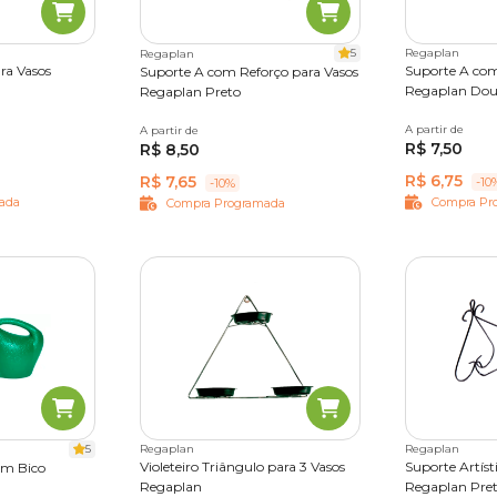
5
Regaplan
Regaplan
ra Vasos
Suporte A com
Suporte A com Reforço para Vasos
Regaplan Dou
Regaplan Preto
3
N°04
A partir de
N°01
N°02
A partir de
N°01
N°02
N°03
N°04
R$ 7,50
7
N°08
R$ 8,50
R$ 6,75
R$ 7,65
-10
-10%
ada
Compra Pr
Compra Programada
5
Regaplan
Regaplan
Violeteiro Triângulo para 3 Vasos
Suporte Artíst
om Bico
Regaplan
Regaplan Pre