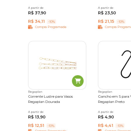
A partir de
1 L
A partir de
2 L
R$ 37,90
R$ 23,50
R$ 34,11
R$ 21,15
-10%
-10%
Compra Programada
Compra Program
Regaplan
Regaplan
Corrente Lustre para Vasos
Gancho em S para 
Regaplan Dourada
Regaplan Preto
A partir de
50 cm
60 cm
70 cm
80 cm
A partir de
P
M
G
R$ 13,90
R$ 4,90
R$ 12,51
R$ 4,41
-10%
-10%