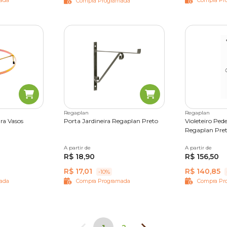
ada
Compra Pr
Compra Programada
Regaplan
Regaplan
ra Vasos
Porta Jardineira Regaplan Preto
Violeteiro Pede
Regaplan Pre
3
N°04
A partir de
15 cm
22 cm
30 cm
A partir de
Único
R$ 18,90
R$ 156,50
R$ 17,01
R$ 140,85
-10%
ada
Compra Programada
Compra Pr