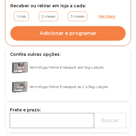
Receber ou retirar em loja a cada:
1 mês
2 meses
3 meses
Ver mais
Adicionar e programar
Confira outras opções:
Vermífugo Feline Endospot até 2kg Labyes
Vermífugo Feline Endospot de 2 a 5kg Labyes
Frete e prazo:
Buscar