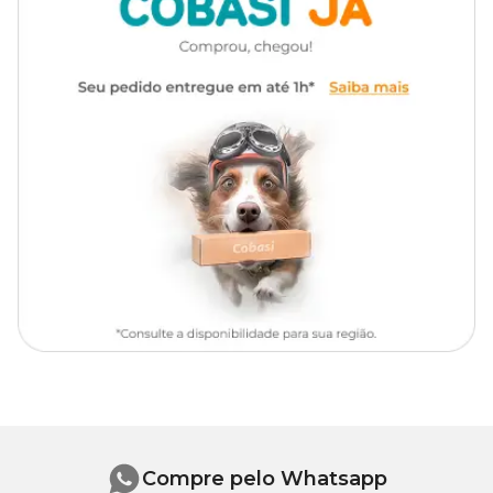
Endospot acima de 5kg tem preço
incrível e é um
medicamento de uso externo. Compre pelo site, pelo app ou em
uma de nossas lojas físicas.
Composição
Cada 100 ml contém:
Ivermectina: 0,2 g
Praziquantel: 7,5 g
Excipientes c.s.p.: 100 ml
Feline Endospot: Modo de usar
Aplicação única, podendo ser repetida mensalmente ou conforme
orientação do médico-veterinário. A aplicação é tópica e muito
prática, diretamente sobre a pele, colocando todo o conteúdo da
pipeta em 2 ou 3 pontos diferentes, começando da nuca até a
cernelha, para evitar que o gato lamba o produto.
Compre pelo Whatsapp