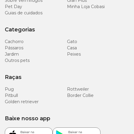
Sobre Vermífugos
Gran Plus
Pet Day
Minha Loja Cobasi
Guias de cuidados
Categorias
Cachorro
Gato
Pássaros
Casa
Jardim
Peixes
Outros pets
Raças
Pug
Rottweiler
Pitbull
Border Collie
Golden retriever
Baixe nosso app