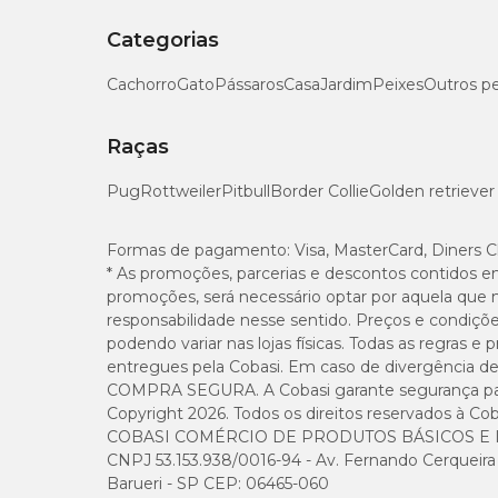
Categorias
Cachorro
Gato
Pássaros
Casa
Jardim
Peixes
Outros p
Raças
Pug
Rottweiler
Pitbull
Border Collie
Golden retriever
Formas de pagamento:
Visa, MasterCard, Diners C
* As promoções, parcerias e descontos contidos e
promoções, será necessário optar por aquela que 
responsabilidade nesse sentido. Preços e condiçõ
podendo variar nas lojas físicas. Todas as regras 
entregues pela Cobasi. Em caso de divergência de v
COMPRA SEGURA. A Cobasi garante segurança para 
Copyright 2026. Todos os direitos reservados à Cob
COBASI COMÉRCIO DE PRODUTOS BÁSICOS E I
CNPJ 53.153.938/0016-94 - Av. Fernando Cerqueira Cé
Barueri - SP CEP: 06465-060