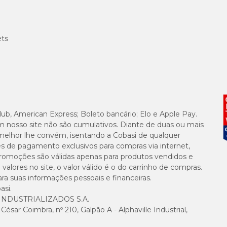
ets
lub, American Express; Boleto bancário; Elo e Apple Pay.
m nosso site não são cumulativos. Diante de duas ou mais
melhor lhe convém, isentando a Cobasi de qualquer
es de pagamento exclusivos para compras via internet,
e promoções são válidas apenas para produtos vendidos e
alores no site, o valor válido é o do carrinho de compras.
suas informações pessoais e financeiras.
asi.
NDUSTRIALIZADOS S.A.
sar Coimbra, nº 210, Galpão A - Alphaville Industrial,