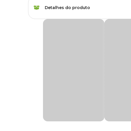
Marca
Bettanin
Detalhes do produto
Gênero
Unissex
Vassoura Varry 1000 Noviça Bettanin
Quando o assunto é piso delicado que precisa de cuidados e
A
Vassoura Varry 1000 Noviça Bettanin
é ideal para to
Suas cerdas macias são ótimas para limpeza de pelos, pó e
Medidas aproximadas
Cerdas - 6,5cm
Cabo - 116cm