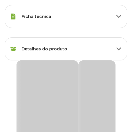
Ficha técnica
Marca
Bettanin
Detalhes do produto
Gênero
Unissex
Vassoura Max Duo Noviça Bettanin
A verdadeira vassoura multiuso! Com exclusiva tecnologia
Multiuso DUO.
Garante máxima eficiência em ambientes internos e externos.
Com plumagem densa, traz dois tipos de cerdas.
Cerdas firmes para limpeza de sujeiras mais incrustadas.
Cerdas macias para limpeza de pelos, pó e farelos.