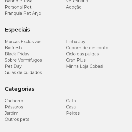
Banho e Tosa
Veterinário
Personal Pet
Adoção
Franquia Pet Anjo
Especiais
Marcas Exclusivas
Linha Joy
Biofresh
Cupom de desconto
Black Friday
Ciclo das pulgas
Sobre Vermífugos
Gran Plus
Pet Day
Minha Loja Cobasi
Guias de cuidados
Categorias
Cachorro
Gato
Pássaros
Casa
Jardim
Peixes
Outros pets