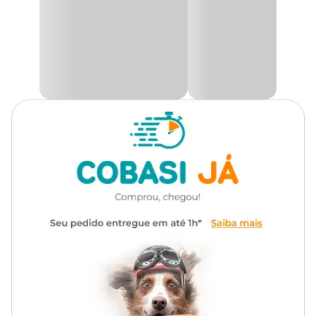
Além disso, a
Vareta Minhoca Jambo
conta com um diâmetro
suficiente para garantir a firmeza e estabilidade durante as
Funcionalidade
Agitar e Estimular
brincadeiras. Isso assegura que seu gato possa brincar com
segurança e conforto, sem risco de acidentes. Invista na
Vareta
para Gatos Minhoca Jambo
e ofereça ao seu felino um
Com som
Não
brinquedo que combina diversão, segurança e bem-estar!
Na Cobasi você encontra a
Varinha para Gatos Minhoca
Jambo com preço
especial. Compre agora mesmo pelo nosso
site, app ou em uma de nossas lojas.
Medidas Aproximadas
Altura: 46 cm
Largura: 1 cm
Atenção
Imagens meramente ilustrativas.
A varinha é vendida em
cores sortidas
.