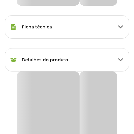
Ficha técnica
Raças de Gato
Todas as Raças
Detalhes do produto
Idade
Filhote, Adulto, Sênior
Marca
Jambo
Varinha para Gatos Minhoca Jambo
A
Varinha para Gatos Minhoca Jambo
é o brinquedo perfeito
Cor
Colorido
para o seu felino! Indicada especialmente para gatos, a vareta
possui um formato inovador que é ideal para seu gatinho
arranhar, brincar e aliviar o estresse. Com um design que desperta
Gênero
Unissex
a curiosidade e o instinto de caça dos gatos, a
Varinha Minhoca
Jambo
proporciona horas de diversão e entretenimento,
mantendo seu pet ativo e saudável.
Material
Pelúcia, Plástico