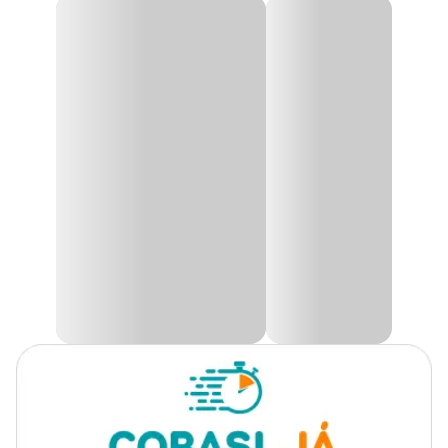
Tipo de
Turfa Floreira All Garden
Substrato
produto
A
Turfa Floreira All Garden
é indicada para o plantio e replantio
das suas flores e plantas em vasos, floreiras cachepots, entre outros.
Sua composição é composta por turfa e casca de pinus moída em
Plantas
maior porcentagem, o que dá mais porosidade para o produto.
Todos os tipos de plantas
indicadas
Composição
Finalidade
Manutenção
Turfa e casca de pinus moída.
Turfa peneirada e casca de
Composição
pinus moída
Apresentação
Embalagem de 20kg