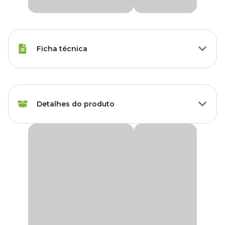
Ficha técnica
Marca
Lester
Detalhes do produto
Gênero
Unissex
Tronco Ornamental Lester
A decoração do aquário ajuda a enriquecer o habitat dos peixes,
pois além de garantir a estética desejada pelo aquarista, os objetos
decorativos podem ter outras funções dentro do aquário.
O
Tronco Ornamental Lester
é uma decoração feita em resina
pintada a mão, por ser um objeto cheio de detalhes proporciona
um ambiente rico em harmonia para os peixes do aquário.