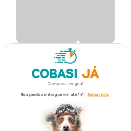
Os enfeites em formato de tocas podem servir de esconderijo para
os peixes, por isso, é muito importante escolher um enfeite de
acordo com o espaço do aquário e que o peixe consiga entrar sem
dificuldade.
Medidas aproximadas
Alt: 8 cm x Larg: 9 cm x Comp: 23 cm