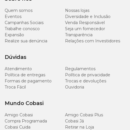
Repetir o banho após 10 dias usando calda nova.
Quem somos
Nossas lojas
Período de carência (Bovinos)
Eventos
Diversidade e Inclusão
Campanhas Sociais
Venda Responsável
Trabalhe conosco
Seja um fornecedor
Abate
– O abate dos animais tratados somente deve ser realizado
3 dias após a última aplicação.
Expansão
Transparência
Realize sua denúncia
Relações com Investidores
Leite
– O leite dos animais tratados não deve ser destinado ao
consumo humano até 3 dias após a última aplicação.
Dúvidas
Precauções:
Atendimento
Regulamentos
Política de entregas
Política de privacidade
Triatox Pulverização contém um composto do grupo químico
Formas de pagamento
Trocas e devoluções
diamidina de baixa toxicidade.
Troca Fácil
Ouvidoria
Contudo deve-se observar os seguintes cuidados comuns a todos
os carrapaticidas:
Mundo Cobasi
Não é aconselhável tratar os animais durante as horas de calor
Amigo Cobasi
Amigo Cobasi Plus
intenso ou chuva;
Compra Programada
Cobasi Já
Evitar o contato do produto concentrado com qualquer parte
Cobasi Cuida
do corpo humano. Se isto ocorrer acidentalmente lavar as
Retirar na Loja