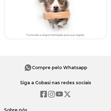
50 ml
25 L
100 ml
50 L
Pulverização de suínos:
Diluir 1 parte de Triatox em 250 partes de água ou 20 mL em 5
litros e pulverizar o animal.
Compre pelo Whatsapp
Repetir a aplicação após 14 dias.
Banho de imersão para ovinos:
Siga a Cobasi nas redes sociais
Para carregar o banheiro usar 4 litros de Triatox para cada 1.000
litros de água.
Fazer a recarga a cada 500 litros de queda no volume do banheiro
adicionando 4 litros de Triatox para cada 500 litros de água.
Sobre nós