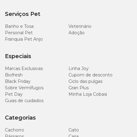
partes atingidas com água e sabão várias vezes;
A contaminação com o produto diluído na proporção
Serviços Pet
recomendada é praticamente destituída de perigo uma vez
que sejam tomadas as medidas de remoção e limpeza acima
indicadas;
Banho e Tosa
Veterinário
Conservar o produto fora do alcance de crianças e animais
Personal Pet
Adoção
domésticos;
Franquia Pet Anjo
Manter o produto em local seco e fresco;
Não guardar ou aplicar junto a alimentos, bebidas,
medicamentos, produtos de higiene e domésticos;
Especiais
Destruir as embalagens vazias.
Marcas Exclusivas
Linha Joy
NOTA: NÃO USAR EM EQUINOS
Biofresh
Cupom de desconto
Black Friday
Ciclo das pulgas
Sobre Vermífugos
Gran Plus
Fórmula
Pet Day
Minha Loja Cobasi
Guias de cuidados
Cada 100 mL contém:
Amitraz - 12,5 g
Veículo q.s.p. - 100 mL
Categorias
Cachorro
Gato
Pássaros
Casa