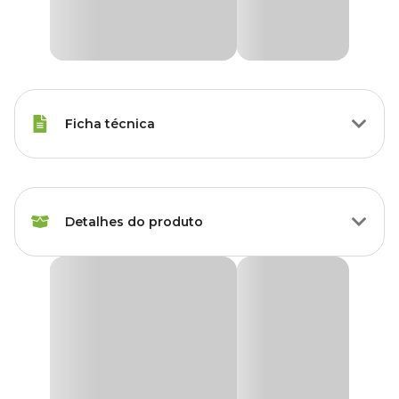
Ficha técnica
Marca
Triatox
Detalhes do produto
Gênero
Unissex
Triatox Pulverização Coopers Schering Plough
O
Triatox Pulverização
é ideal como sarnicida e piolhicida para
ovinos e suínos e carrapaticida para bovinos.
Método de aplicação