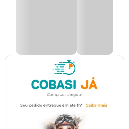
Usar pulverizador manual ou motorizado cuidando para que o
jato tenha bastante pressão para penetrar debaixo dos pelos.
A quantidade de calda para molhar 1 bovino adulto não deve ser
inferior a 5 litros.
Pulverização de bovinos:
Deve-se fazer a diluição no momento do uso misturando bem.
Diluir 1 litro do produto em 500 litros de água ou 1 parte de
Triatox Pulverização
em 500 partes de água, ou conforme
tabela abaixo:
Quant.
Triatox
Água
20 ml
10 L
30 ml
15 L
40 ml
20 L