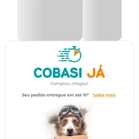
os gatos espalham após usarem a caixa de areia, podendo ser
reaproveitada e devolvida à bandeja pela abertura central do
tapete.
Feito com material de qualidade, possui base plástica
antivazamento, prático e fácil de usar, é só colocar na frente da
caixa de areia do seu gato, facilitando a limpeza do ambiente do
seu pet deixando tudo mais organizado.
Aqui na Cobasi você encontra tudo o que o seu pet precisa com as
melhores ofertas e condições exclusivas, aproveite e compre o
Tapete Coletor de Areia Tapecats Baby com preço
imperdível. Veja todas as promoções pelo site, App ou vá a uma
das lojas físicas perto da sua casa.
Medidas aproximadas
Comprimento: 56 cm x Largura: 51 cm x Altura: 1 cm