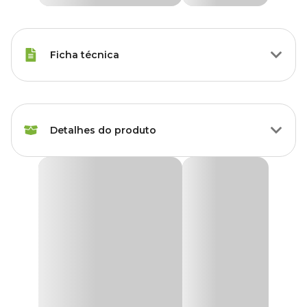
Ficha técnica
Raças de Gato
Todas as Raças
Detalhes do produto
Idade
Filhote, Adulto, Sênior
Marca
Sao Benedito
Tapete Coletor de Areia Tapecats Baby São
Benedito Amarelo
Cor
Amarelo
Com o
Tapete Coletor de Areia Tapecats Baby
da São
Benedito você terá um aliado para manter o cantinho do seu gato
sempre limpo. É um acessório que retém as partículas de areia
Gênero
Unissex
que, eventualmente, grudam nas patinhas do seu felino após o uso
da bandeja higiênica, evitando que se espalhem pela casa.
Material
EVA
De tamanho ideal para gatos de pequeno porte e filhotes, o
tapete
coletor Tapecats Baby
foi desenvolvido para conter a areia que