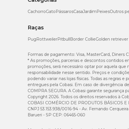
Categorias
Cachorro
Gato
Pássaros
Casa
Jardim
Peixes
Outros p
Raças
Pug
Rottweiler
Pitbull
Border Collie
Golden retriever
Formas de pagamento:
Visa, MasterCard, Diners C
* As promoções, parcerias e descontos contidos e
promoções, será necessário optar por aquela que 
responsabilidade nesse sentido. Preços e condiçõ
podendo variar nas lojas físicas. Todas as regras 
entregues pela Cobasi. Em caso de divergência de v
COMPRA SEGURA. A Cobasi garante segurança para 
Copyright 2026. Todos os direitos reservados à Cob
COBASI COMÉRCIO DE PRODUTOS BÁSICOS E I
CNPJ 53.153.938/0016-94 - Av. Fernando Cerqueira Cé
Barueri - SP CEP: 06465-060