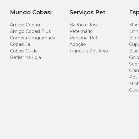
Mundo Cobasi
Serviços Pet
Esp
Por kg
Amigo Cobasi
Banho e Tosa
Marc
Amigo Cobasi Plus
Veterinário
Linh
Compra Programada
Personal Pet
Biof
300 g
Cobasi Já
Adoção
Cup
o
Cobasi Cuida
Franquia Pet Anjo
Blac
400 g
Retirar na Loja
Cicl
Sobr
Gran
Pet
Minh
asi
Guia
ó encontra no pet shop online da Cobasi. Aqui temos as melhores ofertas de
m
o seu bolso. Com a
Compra Programada
o tutor tem descontos exclusivos 