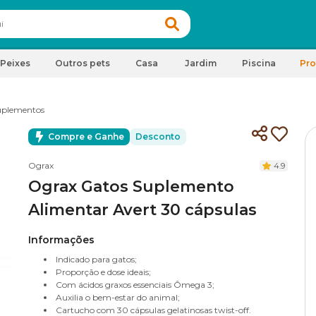
Peixes
Outros pets
Casa
Jardim
Piscina
Pr
uplementos
Compre e Ganhe
Desconto
Ograx
4.9
Ograx Gatos Suplemento
Alimentar Avert 30 cápsulas
Informações
Indicado para gatos;
Proporção e dose ideais;
Com ácidos graxos essenciais Ômega 3;
Auxilia o bem-estar do animal;
Cartucho com 30 cápsulas gelatinosas twist-off.