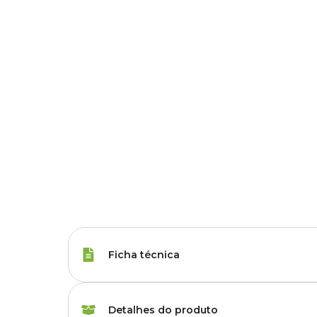
Ficha técnica
Raças de Gato
Todas as Raças
Detalhes do produto