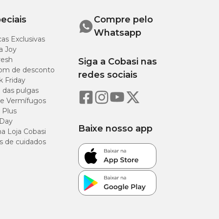
eciais
Compre pelo
Por
Whatsapp
as Exclusivas
cápsula
a Joy
resh
Siga a Cobasi nas
67,50 mg
om de desconto
redes sociais
k Friday
90 mg
o das pulgas
e Vermífugos
 Plus
 Day
Baixe nosso app
a Loja Cobasi
s de cuidados
edicamentos
e
e pode agendar a