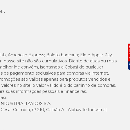
ets
lub, American Express; Boleto bancário; Elo e Apple Pay.
m nosso site não são cumulativos. Diante de duas ou mais
melhor lhe convém, isentando a Cobasi de qualquer
es de pagamento exclusivos para compras via internet,
e promoções são válidas apenas para produtos vendidos e
alores no site, o valor válido é o do carrinho de compras.
suas informações pessoais e financeiras.
asi.
NDUSTRIALIZADOS S.A.
sar Coimbra, nº 210, Galpão A - Alphaville Industrial,