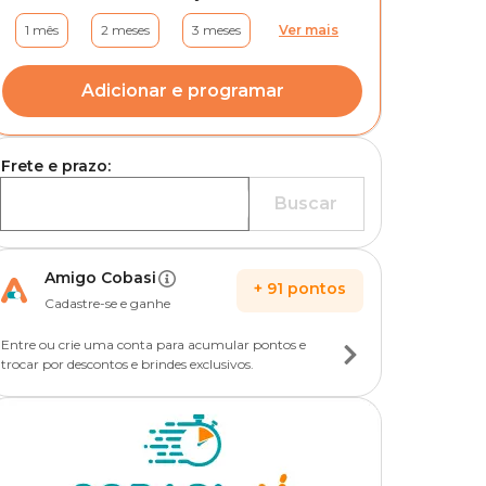
1 mês
2 meses
3 meses
Ver mais
Adicionar e programar
Frete e prazo:
Buscar
Amigo Cobasi
+
91
pontos
Cadastre-se e ganhe
Entre ou crie uma conta para acumular pontos e
trocar por descontos e brindes exclusivos.