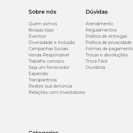
Ograx gatos: níveis de garantia
Sobre nós
Dúvidas
Quem somos
Atendimento
Nossas lojas
Regulamentos
Eventos
Política de entregas
Ácido docosahexaenóico – DHA (mín.)
Diversidade e Inclusão
Política de privacidade
Campanhas Sociais
Formas de pagament
Ácido eicosapentaenóico – EPA (mín.)
Venda Responsável
Trocas e devoluções
Trabalhe conosco
Troca Fácil
Seja um fornecedor
Ouvidoria
Expansão
Transparência
Ograx Gatos com o menor preço é só na Cob
Realize sua denúncia
Relações com Investidores
O suplemento
Ograx gatos com o menor preço
você s
itens de higiene
para gatos em condições que cabem n
entrega dos pedidos para o dia que quiser.