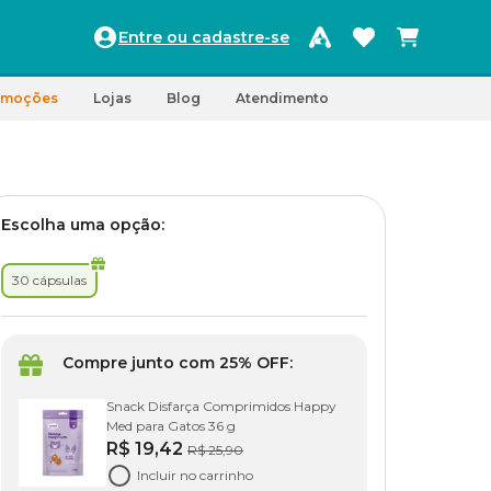
Entre ou cadastre-se
omoções
Lojas
Blog
Atendimento
Escolha uma opção:
30 cápsulas
Compre junto com 25% OFF:
Snack Disfarça Comprimidos Happy
Med para Gatos 36 g
R$ 19,42
R$ 25,90
Incluir no carrinho