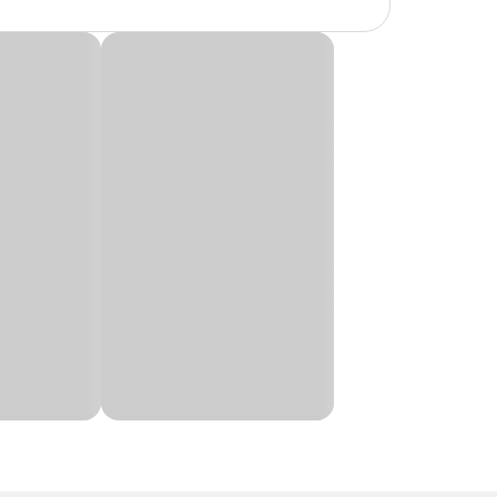
ombinação
ia prima, que
ão cuidadosamente
te dose: 1 cápsula