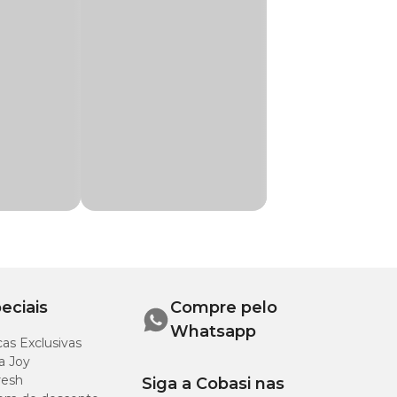
eliminação de
ino com preço
ida em situações que se beneficiem do aporte
 de Microalgas (Schizochytrium sp.), Óleo de
xe Refinado, Parede
o de Cálcio, Vitamina A, Fressura de Suínos,
rigo, Fosfato Bica
io, DL-Alfa-Tocoferol, Glicerina, Ácido Cítrico,
io e Eritorbato de
eciais
Compre pelo
Whatsapp
as Exclusivas
a Joy
resh
Siga a Cobasi nas