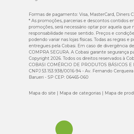
Vitamina A (mín.)
Formas de pagamento:
Visa, MasterCard, Diners C
* As promoções, parcerias e descontos contidos e
promoções, será necessário optar por aquela que 
Proteína bruta (mín.)
responsabilidade nesse sentido. Preços e condiçõ
podendo variar nas lojas físicas. Todas as regras 
entregues pela Cobasi. Em caso de divergência de v
Extrato Etéreo (mín.)
COMPRA SEGURA. A Cobasi garante segurança para 
Copyright 2026. Todos os direitos reservados à Cob
COBASI COMÉRCIO DE PRODUTOS BÁSICOS E I
Fibra Bruta (máx.)
CNPJ 53.153.938/0016-94 - Av. Fernando Cerqueira Cé
Barueri - SP CEP: 06465-060
Matéria Mineral (máx.)
Mapa do site
Mapa de categorias
Mapa de prod
Umidade (máx.)