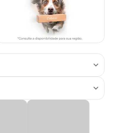
trair os paladares
s de vida,