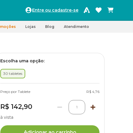
Entre ou cadastre-se
omoções
Lojas
Blog
Atendimento
Escolha uma opção:
30 tabletes
Preço por Tablete
R$ 4,76
R$ 142,90
1
à vista
Adicionar ao carrinho