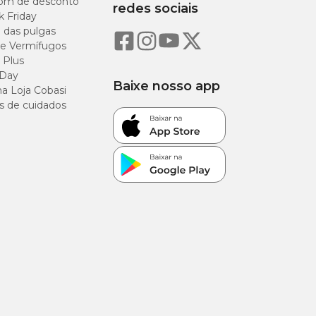
om de desconto
redes sociais
Por
k Friday
tablete
o das pulgas
(2,8g)
e Vermífugos
 Plus
50,00
 Day
mg
Baixe nosso app
a Loja Cobasi
s de cuidados
200,00
mg
125,00
mg
325,00
mg
14,00 mg
100,80
mg