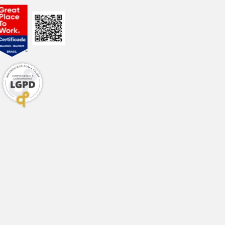
85,00 UI
560,00
mg
56,00
mg
196,00
mg
28,00
mg
700,00
mg