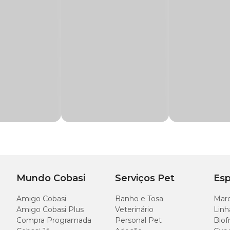
Snack
oferece suporte aos processos fisiológicos do organismo, auxiliando na 
tais para a saúde.
plementos para seu pet como o
Suplemento Alimentar Uree Snacks Ourof
amente na boca do animal uma vez ao dia.
tricional e qualidade de vida de animais em todas as fases de v
,8%), Romã desidratada (3,6%), Sulfato de Glicosamina, Biomassa
ato de Glicosamina, Biomassa de Microalgas (Schizochytrium sp.), O´leo de Pei
e Celular de Levedura, Levedura Inativada desidratada, Carbonat
nato de Ca´lcio, Vitamina A, Fressura de Sui´nos, Quirera de Arroz, Farelo de T
lo de Trigo, Fosfato Bicálcico, Cloreto de Sódio, Propionato de Cálc
coferol, Glicerina, A´cido Ci´trico, Tripolifosfato de So´dio, Sorbato de Pota´ss
io, Sorbato de Potássio e Eritorbato de Sódio.
Mundo Cobasi
Serviços Pet
Esp
Amigo Cobasi
Banho e Tosa
Marc
es mastigáveis.
Amigo Cobasi Plus
Veterinário
Linh
Compra Programada
Personal Pet
Biof