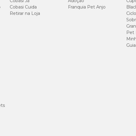
Cobasi Já
Adoção
Cup
o
Cobasi Cuida
Franquia Pet Anjo
Blac
Por kg (produto)
Retirar na Loja
Cicl
Sobr
Gran
17,86 g
Pet
Minh
Guia
71,43 g
44,64 g
116,07 g
ets
5.000,00 mg
36,00 g