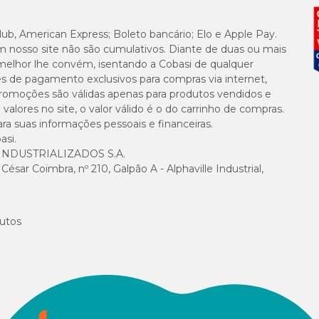
30.356,00 UI
lub, American Express; Boleto bancário; Elo e Apple Pay.
m nosso site não são cumulativos. Diante de duas ou mais
melhor lhe convém, isentando a Cobasi de qualquer
200,00 g
es de pagamento exclusivos para compras via internet,
e promoções são válidas apenas para produtos vendidos e
alores no site, o valor válido é o do carrinho de compras.
20,00 g
suas informações pessoais e financeiras.
asi.
NDUSTRIALIZADOS S.A.
70,00 g
sar Coimbra, nº 210, Galpão A - Alphaville Industrial,
10,00 g
utos
250,00 g