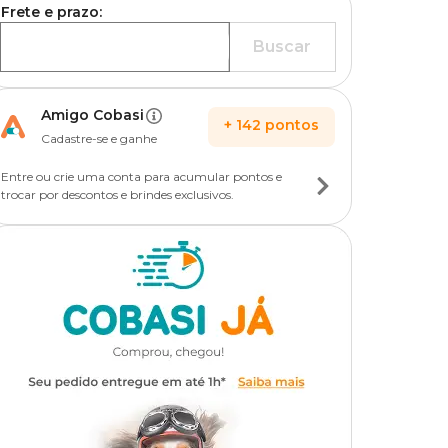
Frete e prazo:
Buscar
Amigo Cobasi
+
142
pontos
Cadastre-se e ganhe
Entre ou crie uma conta para acumular pontos e
trocar por descontos e brindes exclusivos.