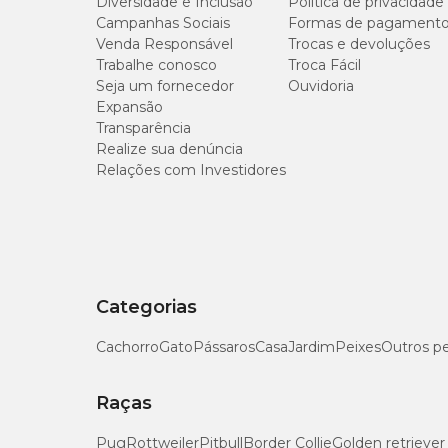
Tipo de Pet
Cachorros
Diversidade e Inclusão
Política de privacidade
Campanhas Sociais
Formas de pagament
Venda Responsável
Trocas e devoluções
Trabalhe conosco
Troca Fácil
Seja um fornecedor
Ouvidoria
Expansão
Sulfato de Glicosamina (mín.)
Transparência
Realize sua denúncia
Relações com Investidores
EPA (mín.)
DHA (mín.)
Categorias
Ômega 3 (mín.)
Cachorro
Gato
Pássaros
Casa
Jardim
Peixes
Outros p
Ácido Graxo Livre em Ácido Oleico (máx.)
Raças
Betaglucanas (mín.)
Pug
Rottweiler
Pitbull
Border Collie
Golden retriever