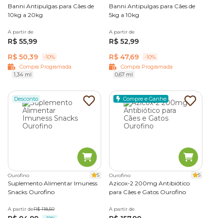
Banni Antipulgas para Cães de
Banni Antipulgas para Cães de
10kg a 20kg
5kg a 10kg
A partir de
A partir de
R$ 55,99
R$ 52,99
R$ 50,39
R$ 47,69
-10%
-10%
Compra Programada
Compra Programada
1,34 ml
0,67 ml
Desconto
Compre e Ganhe
5
5
Ourofino
Ourofino
Suplemento Alimentar Imuness
Azicox-2 200mg Antibiótico
Snacks Ourofino
para Cães e Gatos Ourofino
A partir de
R$ 118,50
A partir de