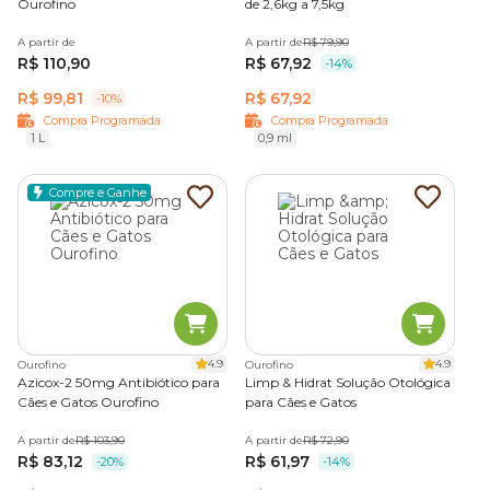
Ourofino
de 2,6kg a 7,5kg
A partir de
A partir de
R$ 79,90
R$ 110,90
R$ 67,92
-14%
R$ 99,81
R$ 67,92
-10%
Compra Programada
Compra Programada
1 L
0,9 ml
Compre e Ganhe
4.9
4.9
Ourofino
Ourofino
Azicox-2 50mg Antibiótico para
Limp & Hidrat Solução Otológica
Cães e Gatos Ourofino
para Cães e Gatos
A partir de
R$ 103,90
A partir de
R$ 72,90
R$ 83,12
R$ 61,97
-20%
-14%