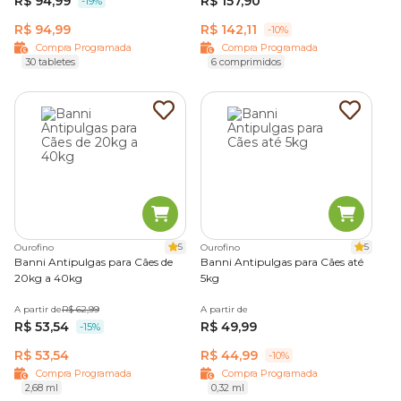
R$ 94,99
R$ 157,90
-19%
R$ 94,99
R$ 142,11
-10%
Compra Programada
Compra Programada
30 tabletes
6 comprimidos
5
5
Ourofino
Ourofino
Banni Antipulgas para Cães de
Banni Antipulgas para Cães até
20kg a 40kg
5kg
A partir de
R$ 62,99
A partir de
R$ 53,54
R$ 49,99
-15%
R$ 53,54
R$ 44,99
-10%
Compra Programada
Compra Programada
2,68 ml
0,32 ml