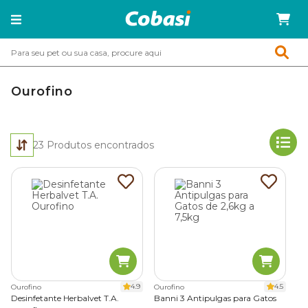
Ourofino
23
Produtos encontrados
4.9
4.5
Ourofino
Ourofino
Desinfetante Herbalvet T.A.
Banni 3 Antipulgas para Gatos