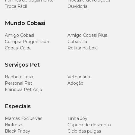
Formas de pagamento
Trocas e devoluções
Troca Fácil
Ouvidoria
Mundo Cobasi
Amigo Cobasi
Amigo Cobasi Plus
Compra Programada
Cobasi Já
Cobasi Cuida
Retirar na Loja
Serviços Pet
Banho e Tosa
Veterinário
Personal Pet
Adoção
Franquia Pet Anjo
Especiais
Marcas Exclusivas
Linha Joy
Biofresh
Cupom de desconto
Black Friday
Ciclo das pulgas