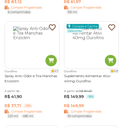
R$ 83,12
R$ 61,97
Compra Programada
Compra Programada
6 comprimidos
100 ml
Compre e Ganhe
Desconto
4.7
4.9
Ourofino
Ourofino
Spray Anti-Odor e Tira Manchas
Suplemento Alimentar Ativi
Enziclim
40mg Ourofino
A partir de
A partir de
R$ 184,50
R$ 41,90
R$ 149,99
-18%
R$ 37,71
R$ 149,99
-10%
Compra Programada
Compra Programada
220 ml
480 ml
30 comprimidos