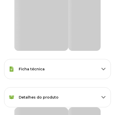
Ficha técnica
Marca
Sempre Verde
Detalhes do produto
Gênero
Unissex
Tipo de produto
Substrato
Substrato para Horta e Pomar Sempre Verde