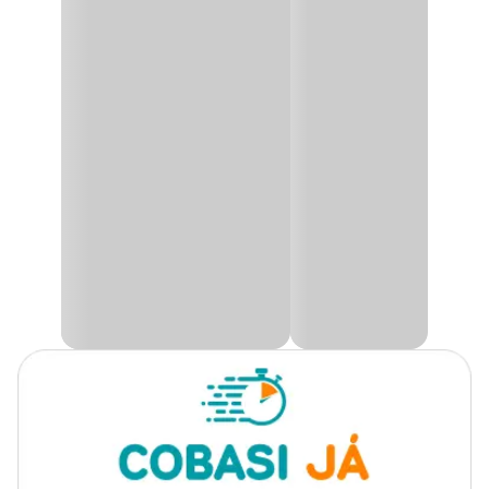
O
O Substrato para Horta e Pomar Sempre Verde
possui
formulação específica para o plantio e formação de mudas em
Plantas indicadas
Horta e pomar
geral, verduras, hortaliças, legumes, ervas, espécies ornamentais,
citrus, espécies florestais e frutíferas.
Finalidade
Manutenção
Possui elevada capacidade de retenção de água, tornando-a
disponível para as mudas, boa aeração, proporciona excelente
desenvolvimento radicular.
Apresentação
Embalagem de 5kg