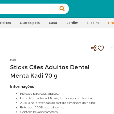
Peixes
Outros pets
Casa
Jardim
Piscina
Pr
Kadi
Sticks Cães Adultos Dental
Menta Kadi 70 g
Informações
Indicado para cães adultos;
Livre de corantes artificiais, formol e soda cáustica;
Auxilia na prevenção do tártaro e melhora do hálito;
Feito com 100% couro bovino;
Contém hexametafosfato;