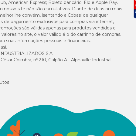
lub, American Express; Boleto bancário; Elo e Apple Pay.
m nosso site não são cumulativos. Diante de duas ou mais
melhor lhe convém, isentando a Cobasi de qualquer
es de pagamento exclusivos para compras via internet,
e promoções são válidas apenas para produtos vendidos e
alores no site, o valor válido é o do carrinho de compras.
suas informações pessoais e financeiras.
asi.
NDUSTRIALIZADOS S.A.
sar Coimbra, nº 210, Galpão A - Alphaville Industrial,
utos