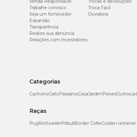
Venda Responsável
Trocas e devoluções
Trabalhe conosco
Troca Fácil
Seja um fornecedor
Ouvidoria
Expansão
Transparência
Realize sua denúncia
Relações com Investidores
Categorias
Cachorro
Gato
Pássaros
Casa
Jardim
Peixes
Outros p
Raças
Pug
Rottweiler
Pitbull
Border Collie
Golden retriever