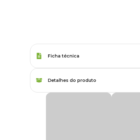
Ficha técnica
Porte
Raças Minis, Raças 
Detalhes do produto
Sabor do Petisco
Menta
Sticks Cães Adultos Dental Menta Kadi
Idade
Adulto
Os
Sticks Cães Adultos Dental Menta Kadi
são petisc
100% couro bovino e enriquecidos com hexametafosfato, ele
cuidado diário com os dentes dos cães. Sua textura firme
Corante
Com corante natural
Sem adição de formol, soda cáustica ou corantes artificiais,