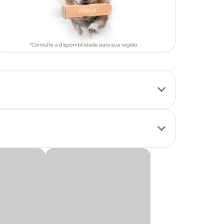
aborosa. Feitos com
 ideais para o
om a vantagem de