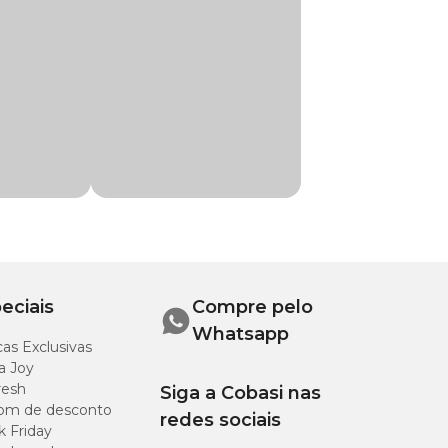
manter a rotina de
ite, app ou em uma
oma de menta (0,5%),
 do hálito.
eciais
Compre pelo
Whatsapp
as Exclusivas
a Joy
resh
Siga a Cobasi nas
om de desconto
redes sociais
k Friday