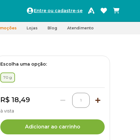
Entre ou cadastre-se
omoções
Lojas
Blog
Atendimento
Escolha uma opção:
70 g
R$ 18,49
1
à vista
Adicionar ao carrinho