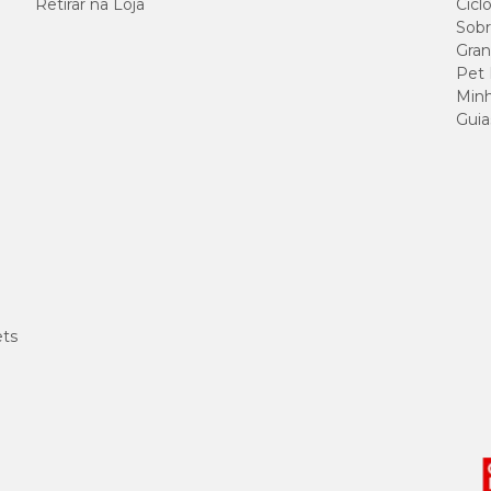
Retirar na Loja
Cicl
Sobr
Gran
Pet
Minh
Guia
ets