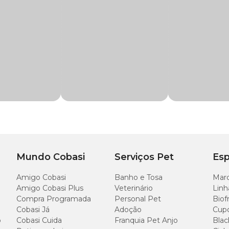
de menta refrescante, tornam-se uma opção prática, segura e agradável para 
 Dental Menta Kadi com preço
especial. Compre agora mesmo pelo nosso s
0,5%), hidrolisado de fígado de suínos e aves (˜2,5%), corante azul (0,5%), ar
em conservantes ou resíduos tóxicos, desenvolvido para cuidado bucal e frescor
o cachorro.
Mundo Cobasi
Serviços Pet
Esp
e com água próximo ao seu animal.
Amigo Cobasi
Banho e Tosa
Marc
Amigo Cobasi Plus
Veterinário
Linh
Compra Programada
Personal Pet
Biof
Cobasi Já
Adoção
Cup
o
Cobasi Cuida
Franquia Pet Anjo
Blac