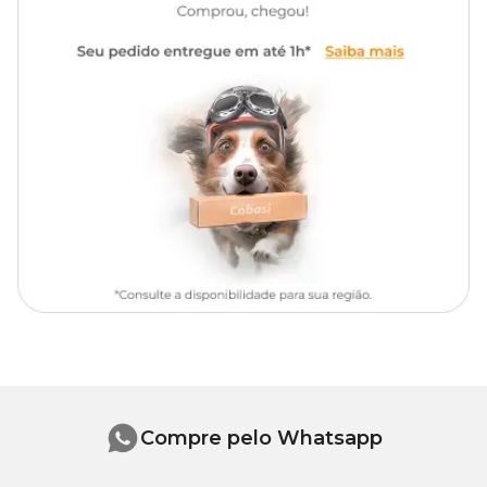
Apresentação
Frascos com 500ml ou 5 L
Anfótero
2,5 ml
Laril éter sulfato de sódio,
ativo neutralizador de odor,
Amida
1,8 ml
Composição
amida, anfótero, silicone,
glicerina, extrato de aloe vera,
Silicone
0,1 ml
essência, veículo q.s.p.
Extrato de aloe vera
0,5 mL
Glicerina
0,1 ml
Essência
0,15 ml
Veículo (água de osmose)q.a.p.
100 ml
Compre pelo Whatsapp
Modo de uso