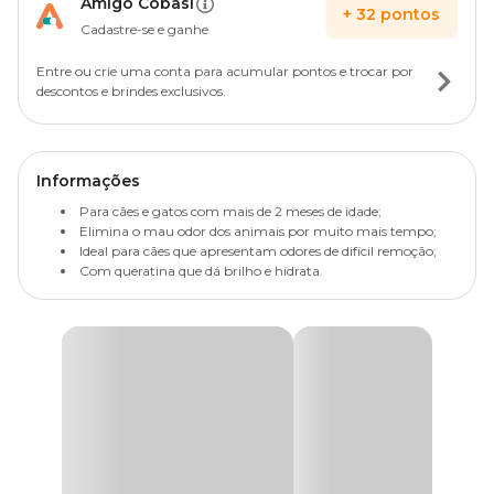
Amigo Cobasi
+
32
pontos
Cadastre-se e ganhe
Entre ou crie uma conta para acumular pontos e trocar por
descontos e brindes exclusivos.
Informações
Para cães e gatos com mais de 2 meses de idade;
Elimina o mau odor dos animais por muito mais tempo;
Ideal para cães que apresentam odores de difícil remoção;
Com queratina que dá brilho e hidrata.