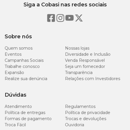
Siga a Cobasi nas redes sociais
Molhe totalmente o pelo do animal, protegendo olhos, focinho
e ouvidos;
Aplique o Shampoo Tira Odor Vet+20 em quantidade para
fazer espuma e massageie bem;
Deixe agir por 5 minutos e enxágue;
Sobre nós
Se necessário proceda uma segunda aplicação e enxágue
cuidadosamente.
Quem somos
Nossas lojas
Eventos
Diversidade e Inclusão
Campanhas Sociais
Venda Responsável
Trabalhe conosco
Seja um fornecedor
Expansão
Transparência
Realize sua denúncia
Relações com Investidores
Dúvidas
Atendimento
Regulamentos
Política de entregas
Política de privacidade
Formas de pagamento
Trocas e devoluções
Troca Fácil
Ouvidoria