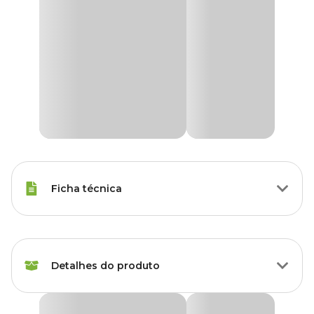
Ficha técnica
Raças Minis, Raças Pequenas,
Porte
Raças Médias, Raças Grandes
Detalhes do produto
Idade
Filhote, Adulto, Sênior
Shampoo Tira Odor Vet+20 Herbal