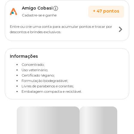
Amigo Cobasi
+
47
pontos
Cadastre-se e ganhe
Entre ou crie uma conta para acumular pontos e trocar por
descontos e brindes exclusivos.
Informações
Concentrado;
Uso veterinário;
Certificado Vegano;
Formulação biodegradável;
Livres de parabenos e corantes;
Embalagem compacta e reciclável.