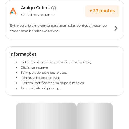
Amigo Cobasi
+
27
pontos
Cadastre-se e ganhe
Entre ou crie uma conta para acumular pontos e trocar por
descontos e brindes exclusivos.
Informações
Indicado para cães e gatos de pelos escuros;
Eficiente e suave;
Sem parabenos e petrolatos;
Fórmula biodegradável;
Hidrata, fortifica e deixa os pelo macios;
Com extrato de pêssego.